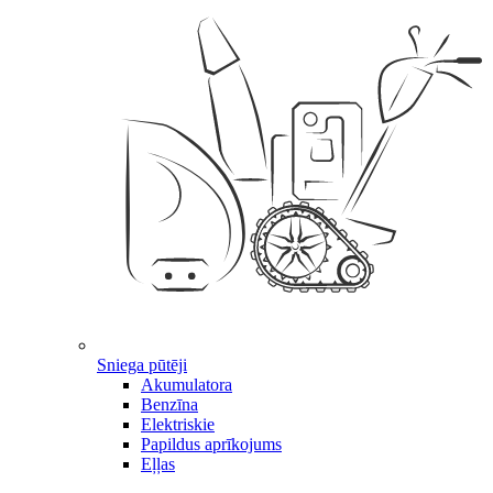
Sniega pūtēji
Akumulatora
Benzīna
Elektriskie
Papildus aprīkojums
Eļļas