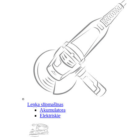
Leņķa slīpmašīnas
Akumulatora
Elektriskie