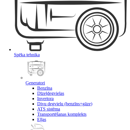
Spēka tehnika
Ģeneratori
Benzīna
Dīzeļdegvielas
Invertora
Divu degvielu (benzīns+gāze)
ATS sistēma
Transportēšanas komplekts
Eļļas