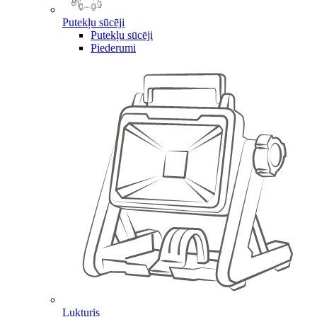
Putekļu sūcēji
Putekļu sūcēji
Piederumi
Lukturis