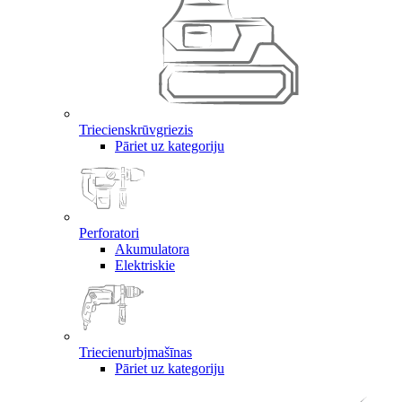
Triecienskrūvgriezis
Pāriet uz kategoriju
Perforatori
Akumulatora
Elektriskie
Triecienurbjmašīnas
Pāriet uz kategoriju