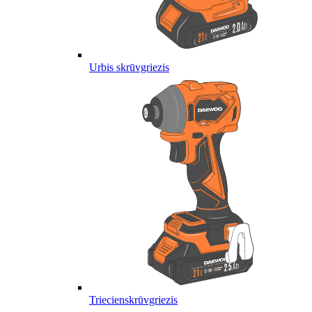
Urbis skrūvgriezis
Triecienskrūvgriezis