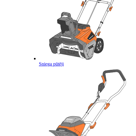
Sniega pūtēji