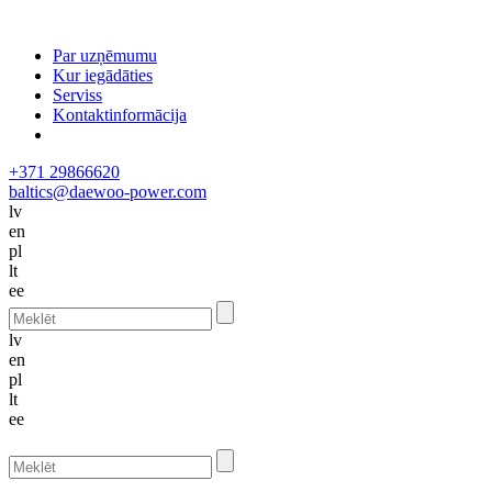
Par uzņēmumu
Kur iegādāties
Serviss
Kontaktinformācija
+371 29866620
baltics@daewoo-power.com
lv
en
pl
lt
ee
lv
en
pl
lt
ee