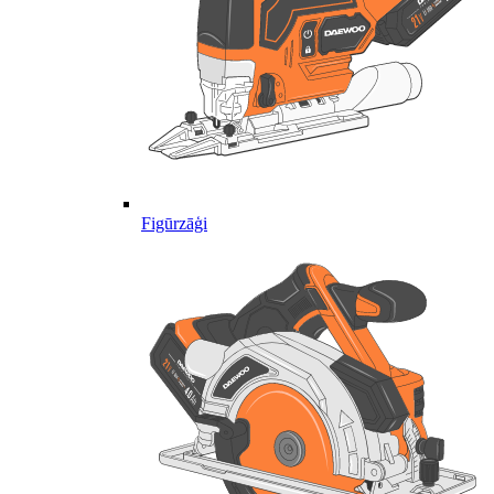
Figūrzāģi