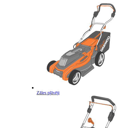
Zāles pļāvēji