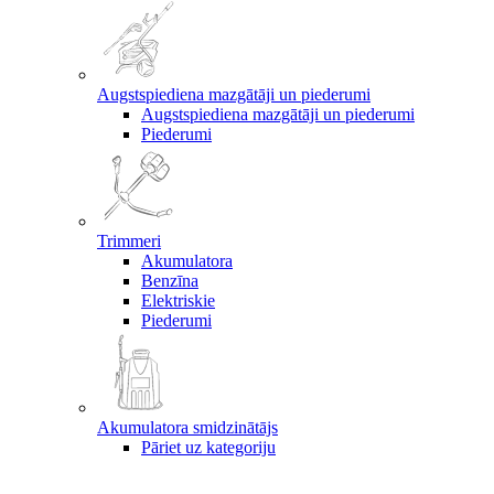
Augstspiediena mazgātāji un piederumi
Augstspiediena mazgātāji un piederumi
Piederumi
Trimmeri
Akumulatora
Benzīna
Elektriskie
Piederumi
Akumulatora smidzinātājs
Pāriet uz kategoriju