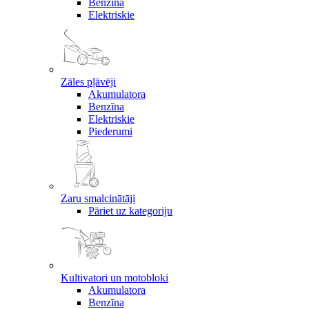
Benzīna
Elektriskie
Zāles pļāvēji
Akumulatora
Benzīna
Elektriskie
Piederumi
Zaru smalcinātāji
Pāriet uz kategoriju
Kultivatori un motobloki
Akumulatora
Benzīna