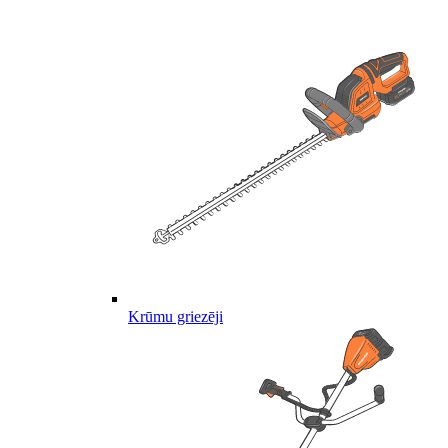
Krūmu griezēji