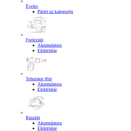
Ēveles
Pāriet uz kategoriju
Figūrzāģi
Akumulatora
Elektriskie
Tehniskie fēni
Akumulatora
Elektriskie
Ripzāģi
Akumulatora
Elektriskie