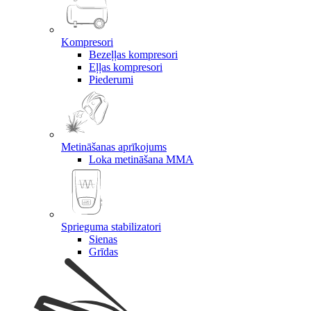
Kompresori
Bezeļļas kompresori
Eļļas kompresori
Piederumi
Metināšanas aprīkojums
Loka metināšana MMA
Sprieguma stabilizatori
Sienas
Grīdas