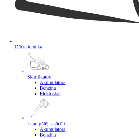
Dārza tehnika
Skarifikatori
Akumulatora
Benzīna
Elektriskie
Lapu pūtēji - sūcēji
Akumulatora
Benzīna