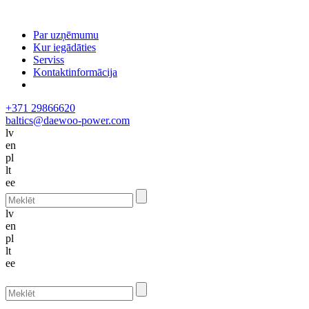
Par uzņēmumu
Kur iegādāties
Serviss
Kontaktinformācija
+371 29866620
baltics@daewoo-power.com
lv
en
pl
lt
ee
lv
en
pl
lt
ee