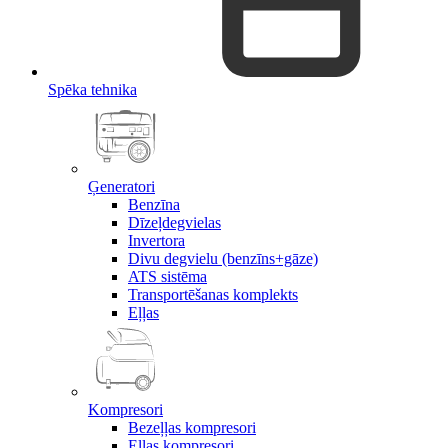
Spēka tehnika
Ģeneratori
Benzīna
Dīzeļdegvielas
Invertora
Divu degvielu (benzīns+gāze)
ATS sistēma
Transportēšanas komplekts
Eļļas
Kompresori
Bezeļļas kompresori
Eļļas kompresori