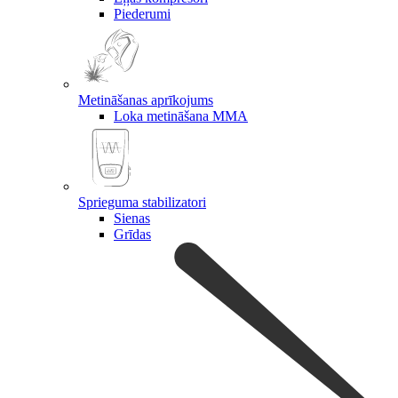
Piederumi
Metināšanas aprīkojums
Loka metināšana MMA
Sprieguma stabilizatori
Sienas
Grīdas