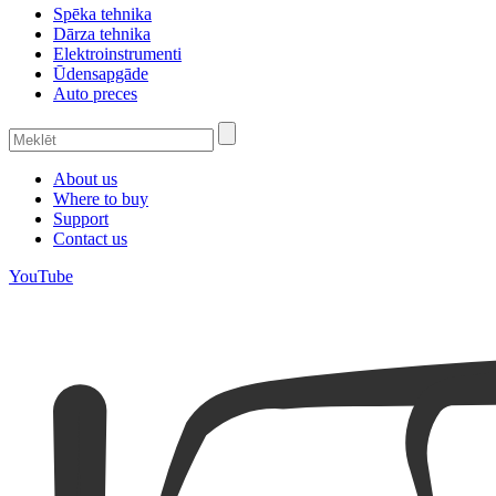
Spēka tehnika
Dārza tehnika
Elektroinstrumenti
Ūdensapgāde
Auto preces
About us
Where to buy
Support
Contact us
YouTube