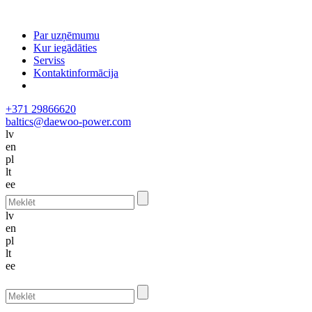
Par uzņēmumu
Kur iegādāties
Serviss
Kontaktinformācija
+371 29866620
baltics@daewoo-power.com
lv
en
pl
lt
ee
lv
en
pl
lt
ee