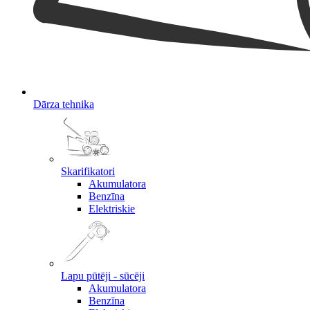
Dārza tehnika
Skarifikatori
Akumulatora
Benzīna
Elektriskie
Lapu pūtēji - sūcēji
Akumulatora
Benzīna