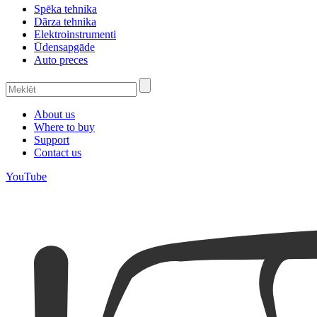
Spēka tehnika
Dārza tehnika
Elektroinstrumenti
Ūdensapgāde
Auto preces
About us
Where to buy
Support
Contact us
YouTube