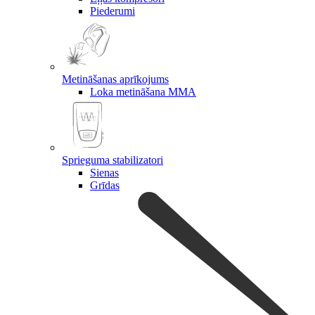
Piederumi
Metināšanas aprīkojums
Loka metināšana MMA
Sprieguma stabilizatori
Sienas
Grīdas