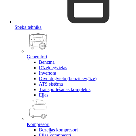
Spēka tehnika
Ģeneratori
Benzīna
Dīzeļdegvielas
Invertora
Divu degvielu (benzīns+gāze)
ATS sistēma
Transportēšanas komplekts
Eļļas
Kompresori
Bezeļļas kompresori
Eļļas kompresori