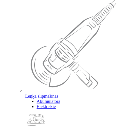
Leņķa slīpmašīnas
Akumulatora
Elektriskie