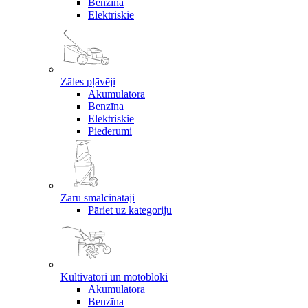
Benzīna
Elektriskie
Zāles pļāvēji
Akumulatora
Benzīna
Elektriskie
Piederumi
Zaru smalcinātāji
Pāriet uz kategoriju
Kultivatori un motobloki
Akumulatora
Benzīna