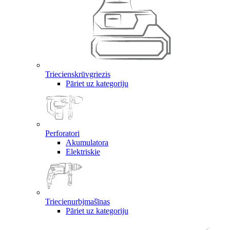
Triecienskrūvgriezis
Pāriet uz kategoriju
Perforatori
Akumulatora
Elektriskie
Triecienurbjmašīnas
Pāriet uz kategoriju