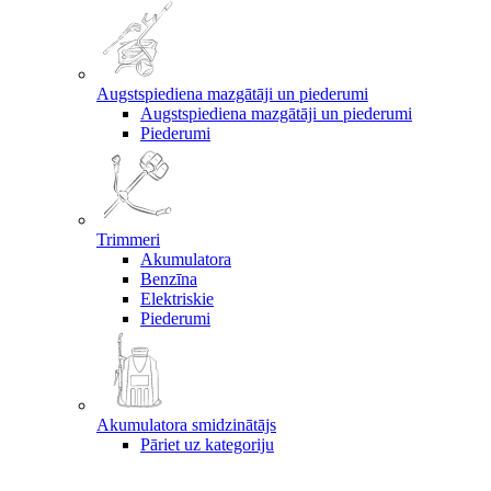
Augstspiediena mazgātāji un piederumi
Augstspiediena mazgātāji un piederumi
Piederumi
Trimmeri
Akumulatora
Benzīna
Elektriskie
Piederumi
Akumulatora smidzinātājs
Pāriet uz kategoriju