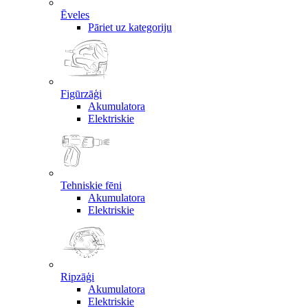
Ēveles
Pāriet uz kategoriju
Figūrzāģi
Akumulatora
Elektriskie
Tehniskie fēni
Akumulatora
Elektriskie
Ripzāģi
Akumulatora
Elektriskie