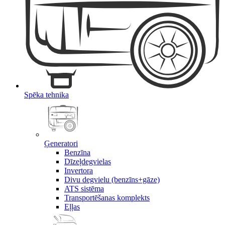
Spēka tehnika
Ģeneratori
Benzīna
Dīzeļdegvielas
Invertora
Divu degvielu (benzīns+gāze)
ATS sistēma
Transportēšanas komplekts
Eļļas