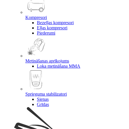
Kompresori
Bezeļļas kompresori
Eļļas kompresori
Piederumi
Metināšanas aprīkojums
Loka metināšana MMA
Sprieguma stabilizatori
Sienas
Grīdas