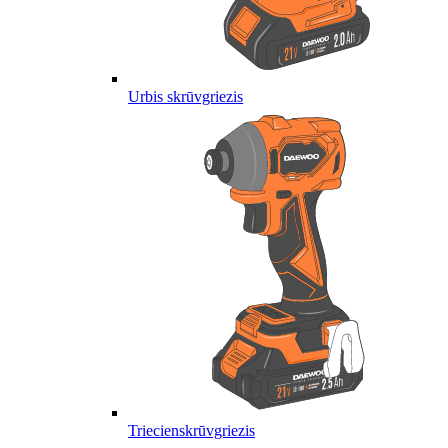
Urbis skrūvgriezis
Triecienskrūvgriezis