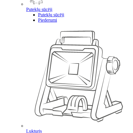
Putekļu sūcēji
Putekļu sūcēji
Piederumi
Lukturis