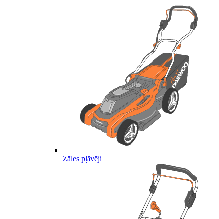
Zāles pļāvēji