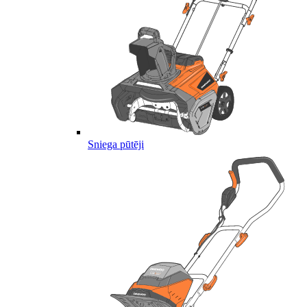
Sniega pūtēji