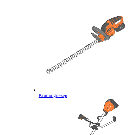
Krūmu griezēji