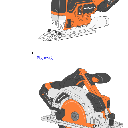
Figūrzāģi