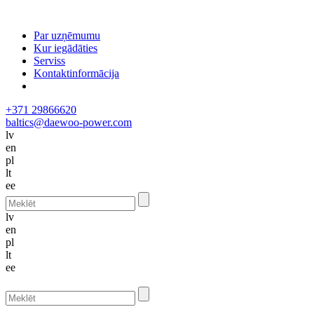
Par uzņēmumu
Kur iegādāties
Serviss
Kontaktinformācija
+371 29866620
baltics@daewoo-power.com
lv
en
pl
lt
ee
lv
en
pl
lt
ee