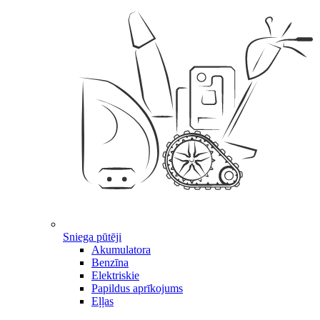
Sniega pūtēji
Akumulatora
Benzīna
Elektriskie
Papildus aprīkojums
Eļļas