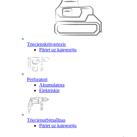
Triecienskrūvgriezis
Pāriet uz kategoriju
Perforatori
Akumulatora
Elektriskie
Triecienurbjmašīnas
Pāriet uz kategoriju