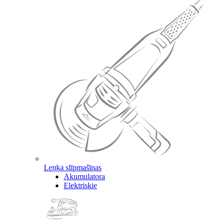
Leņķa slīpmašīnas
Akumulatora
Elektriskie