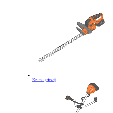
Krūmu griezēji