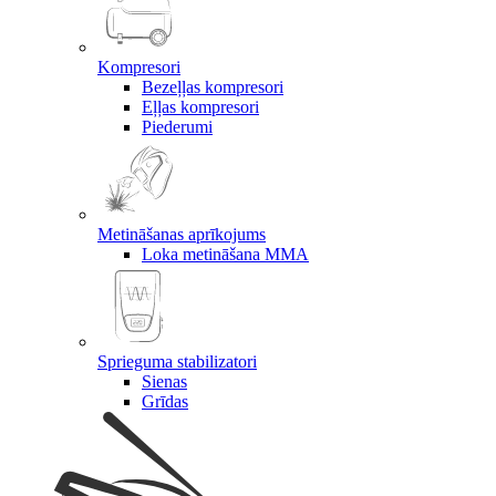
Kompresori
Bezeļļas kompresori
Eļļas kompresori
Piederumi
Metināšanas aprīkojums
Loka metināšana MMA
Sprieguma stabilizatori
Sienas
Grīdas