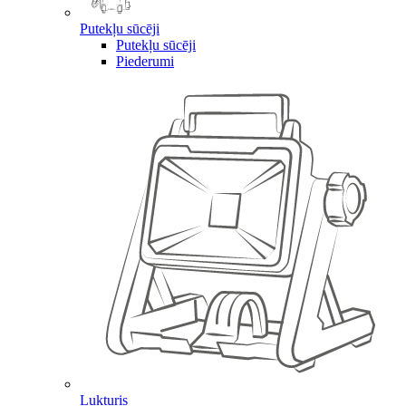
Putekļu sūcēji
Putekļu sūcēji
Piederumi
Lukturis