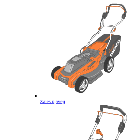
Zāles pļāvēji