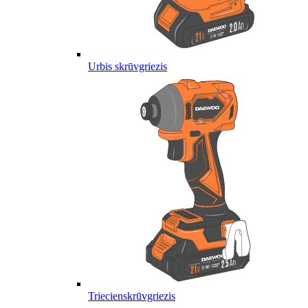
Urbis skrūvgriezis
Triecienskrūvgriezis