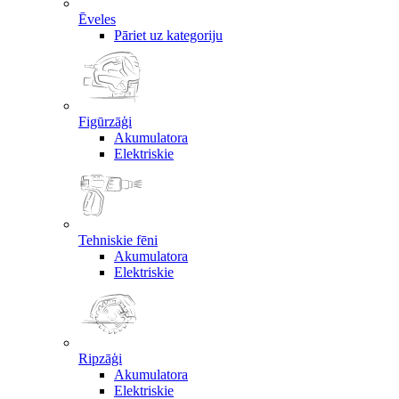
Ēveles
Pāriet uz kategoriju
Figūrzāģi
Akumulatora
Elektriskie
Tehniskie fēni
Akumulatora
Elektriskie
Ripzāģi
Akumulatora
Elektriskie