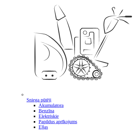
Sniega pūtēji
Akumulatora
Benzīna
Elektriskie
Papildus aprīkojums
Eļļas