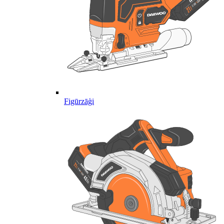
Figūrzāģi