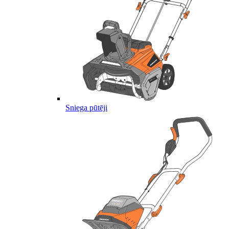
Sniega pūtēji