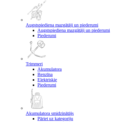
Augstspiediena mazgātāji un piederumi
Augstspiediena mazgātāji un piederumi
Piederumi
Trimmeri
Akumulatora
Benzīna
Elektriskie
Piederumi
Akumulatora smidzinātājs
Pāriet uz kategoriju