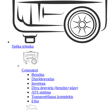
Spēka tehnika
Ģeneratori
Benzīna
Dīzeļdegvielas
Invertora
Divu degvielu (benzīns+gāze)
ATS sistēma
Transportēšanas komplekts
Eļļas