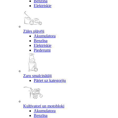
Benzīna
Elektriskie
Zāles pļāvēji
Akumulatora
Benzīna
Elektriskie
Piederumi
Zaru smalcinātāji
Pāriet uz kategoriju
Kultivatori un motobloki
Akumulatora
Benzīna