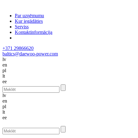
Par uzņēmumu
Kur iegādāties
Serviss
Kontaktinformācija
+371 29866620
baltics@daewoo-power.com
lv
en
pl
lt
ee
lv
en
pl
lt
ee