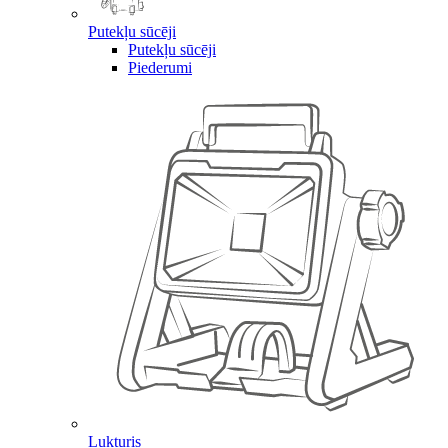
Putekļu sūcēji
Putekļu sūcēji
Piederumi
Lukturis