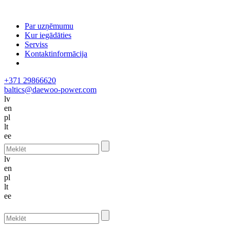
Par uzņēmumu
Kur iegādāties
Serviss
Kontaktinformācija
+371 29866620
baltics@daewoo-power.com
lv
en
pl
lt
ee
lv
en
pl
lt
ee