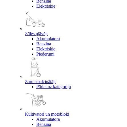
Benzīna
Elektriskie
Zāles pļāvēji
Akumulatora
Benzīna
Elektriskie
Piederumi
Zaru smalcinātāji
Pāriet uz kategoriju
Kultivatori un motobloki
Akumulatora
Benzīna