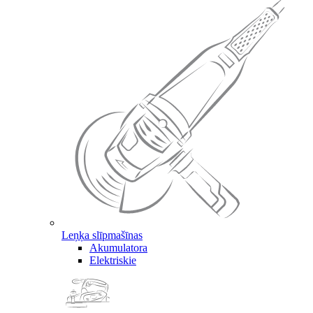
Leņķa slīpmašīnas
Akumulatora
Elektriskie