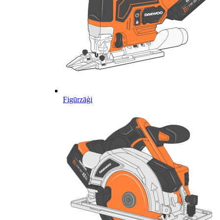
Figūrzāģi