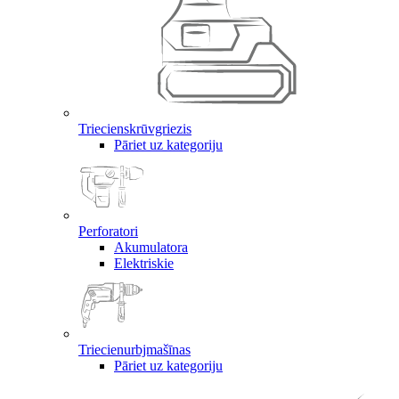
Triecienskrūvgriezis
Pāriet uz kategoriju
Perforatori
Akumulatora
Elektriskie
Triecienurbjmašīnas
Pāriet uz kategoriju