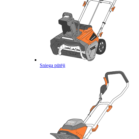
Sniega pūtēji