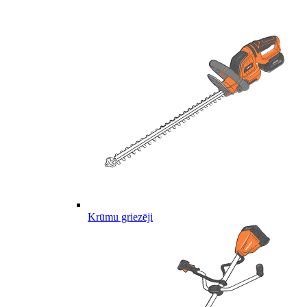
Krūmu griezēji