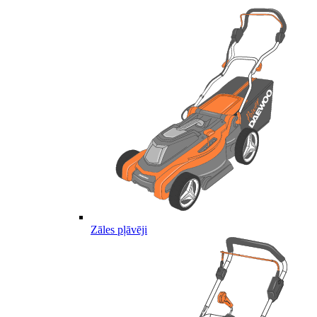
Zāles pļāvēji