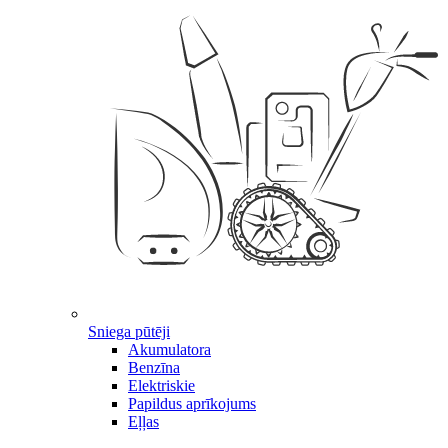
Sniega pūtēji
Akumulatora
Benzīna
Elektriskie
Papildus aprīkojums
Eļļas