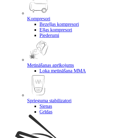
Kompresori
Bezeļļas kompresori
Eļļas kompresori
Piederumi
Metināšanas aprīkojums
Loka metināšana MMA
Sprieguma stabilizatori
Sienas
Grīdas