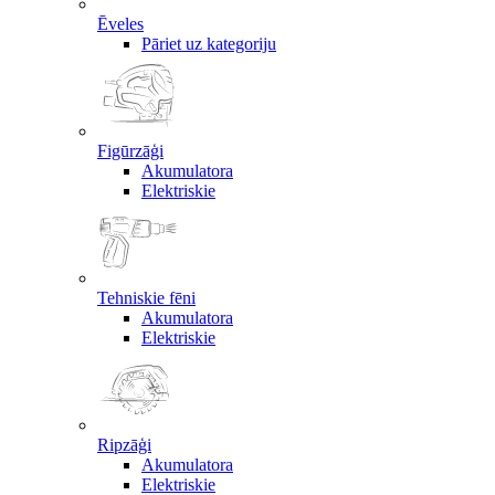
Ēveles
Pāriet uz kategoriju
Figūrzāģi
Akumulatora
Elektriskie
Tehniskie fēni
Akumulatora
Elektriskie
Ripzāģi
Akumulatora
Elektriskie