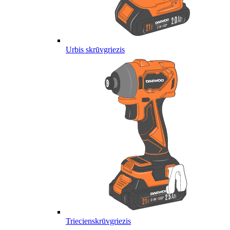
Urbis skrūvgriezis
Triecienskrūvgriezis