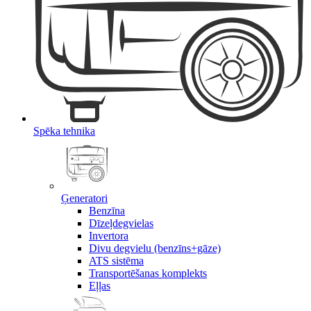
Spēka tehnika
Ģeneratori
Benzīna
Dīzeļdegvielas
Invertora
Divu degvielu (benzīns+gāze)
ATS sistēma
Transportēšanas komplekts
Eļļas