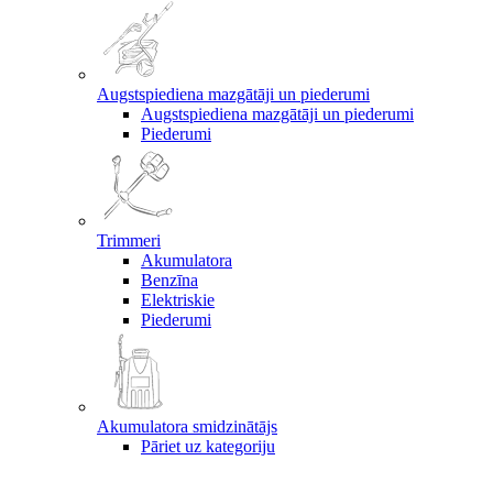
Augstspiediena mazgātāji un piederumi
Augstspiediena mazgātāji un piederumi
Piederumi
Trimmeri
Akumulatora
Benzīna
Elektriskie
Piederumi
Akumulatora smidzinātājs
Pāriet uz kategoriju