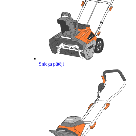
Sniega pūtēji