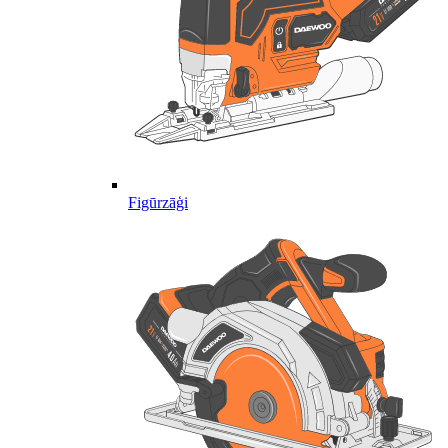
Figūrzāģi