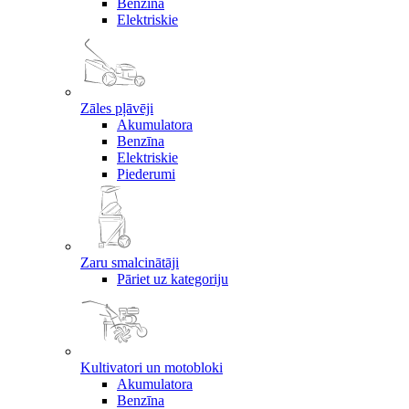
Benzīna
Elektriskie
Zāles pļāvēji
Akumulatora
Benzīna
Elektriskie
Piederumi
Zaru smalcinātāji
Pāriet uz kategoriju
Kultivatori un motobloki
Akumulatora
Benzīna