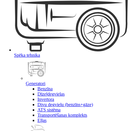
Spēka tehnika
Ģeneratori
Benzīna
Dīzeļdegvielas
Invertora
Divu degvielu (benzīns+gāze)
ATS sistēma
Transportēšanas komplekts
Eļļas