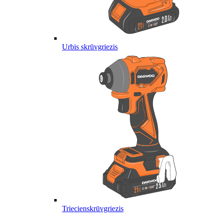
Urbis skrūvgriezis
Triecienskrūvgriezis