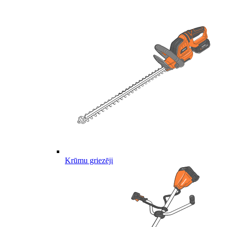
Krūmu griezēji