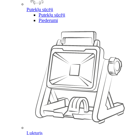
Putekļu sūcēji
Putekļu sūcēji
Piederumi
Lukturis