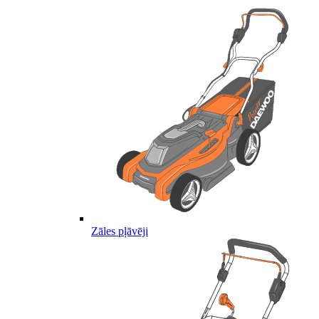
Zāles pļāvēji