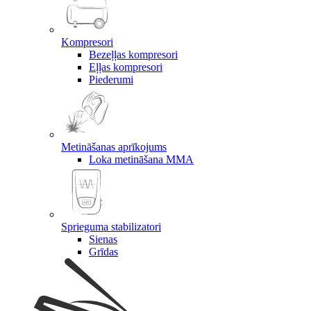
Kompresori
Bezeļļas kompresori
Eļļas kompresori
Piederumi
Metināšanas aprīkojums
Loka metināšana MMA
Sprieguma stabilizatori
Sienas
Grīdas