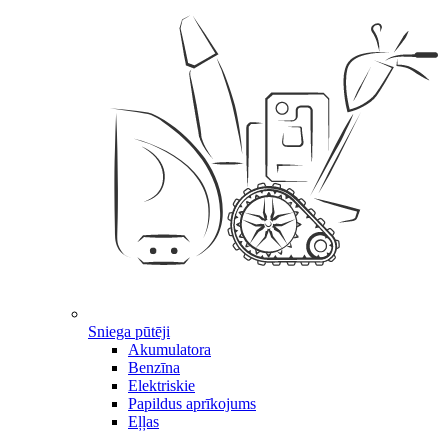
Sniega pūtēji
Akumulatora
Benzīna
Elektriskie
Papildus aprīkojums
Eļļas