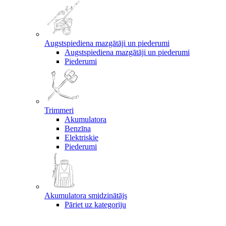
Augstspiediena mazgātāji un piederumi
Augstspiediena mazgātāji un piederumi
Piederumi
Trimmeri
Akumulatora
Benzīna
Elektriskie
Piederumi
Akumulatora smidzinātājs
Pāriet uz kategoriju