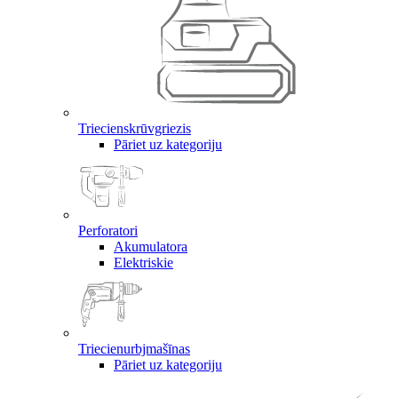
Triecienskrūvgriezis
Pāriet uz kategoriju
Perforatori
Akumulatora
Elektriskie
Triecienurbjmašīnas
Pāriet uz kategoriju