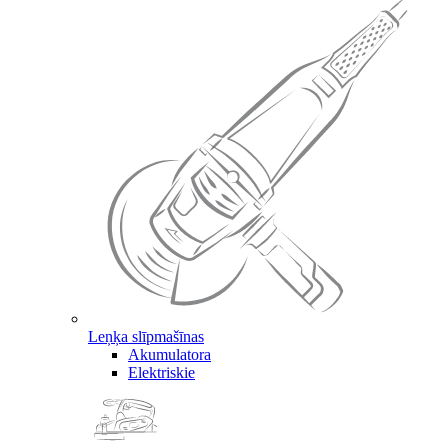
Leņķa slīpmašīnas
Akumulatora
Elektriskie