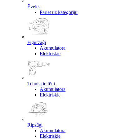
Ēveles
Pāriet uz kategoriju
Figūrzāģi
Akumulatora
Elektriskie
Tehniskie fēni
Akumulatora
Elektriskie
Ripzāģi
Akumulatora
Elektriskie