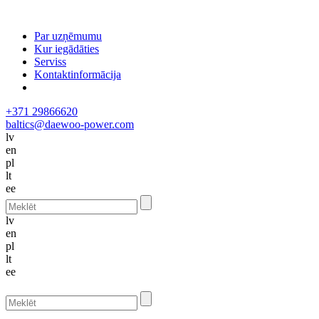
Par uzņēmumu
Kur iegādāties
Serviss
Kontaktinformācija
+371 29866620
baltics@daewoo-power.com
lv
en
pl
lt
ee
lv
en
pl
lt
ee