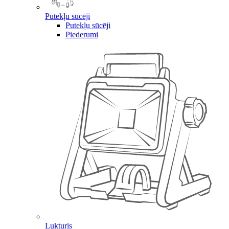
Putekļu sūcēji
Putekļu sūcēji
Piederumi
Lukturis