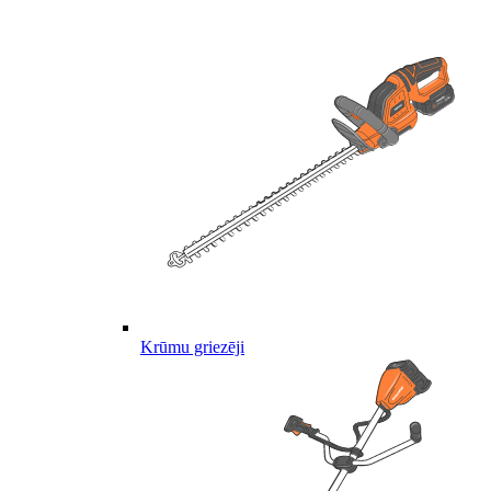
Krūmu griezēji