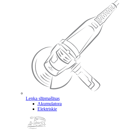
Leņķa slīpmašīnas
Akumulatora
Elektriskie