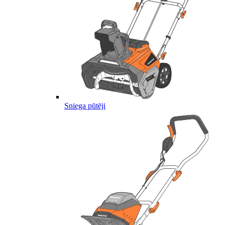
Sniega pūtēji