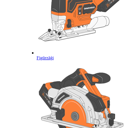
Figūrzāģi