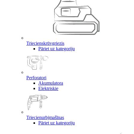
Triecienskrūvgriezis
Pāriet uz kategoriju
Perforatori
Akumulatora
Elektriskie
Triecienurbjmašīnas
Pāriet uz kategoriju