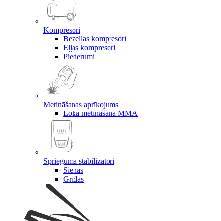
Kompresori
Bezeļļas kompresori
Eļļas kompresori
Piederumi
Metināšanas aprīkojums
Loka metināšana MMA
Sprieguma stabilizatori
Sienas
Grīdas