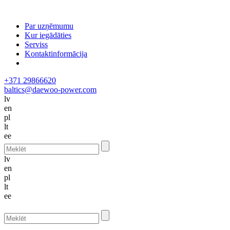
Par uzņēmumu
Kur iegādāties
Serviss
Kontaktinformācija
+371 29866620
baltics@daewoo-power.com
lv
en
pl
lt
ee
lv
en
pl
lt
ee