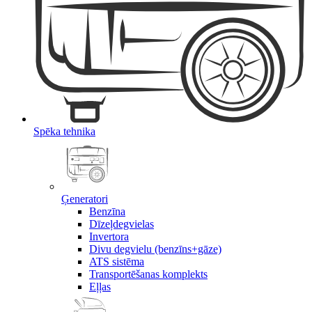
Spēka tehnika
Ģeneratori
Benzīna
Dīzeļdegvielas
Invertora
Divu degvielu (benzīns+gāze)
ATS sistēma
Transportēšanas komplekts
Eļļas