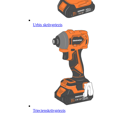
Urbis skrūvgriezis
Triecienskrūvgriezis