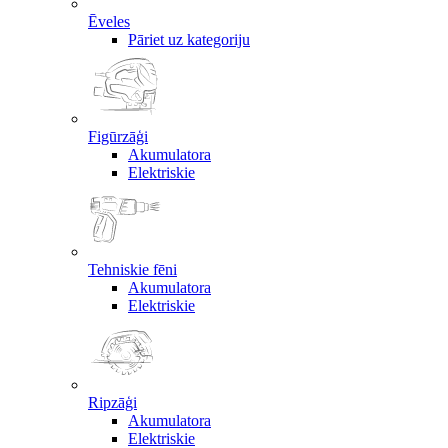
Ēveles
Pāriet uz kategoriju
Figūrzāģi
Akumulatora
Elektriskie
Tehniskie fēni
Akumulatora
Elektriskie
Ripzāģi
Akumulatora
Elektriskie