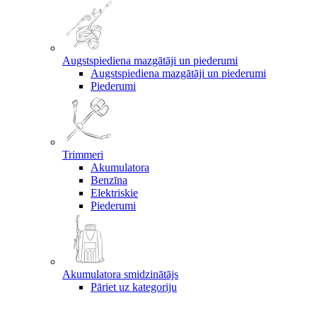
Augstspiediena mazgātāji un piederumi
Augstspiediena mazgātāji un piederumi
Piederumi
Trimmeri
Akumulatora
Benzīna
Elektriskie
Piederumi
Akumulatora smidzinātājs
Pāriet uz kategoriju