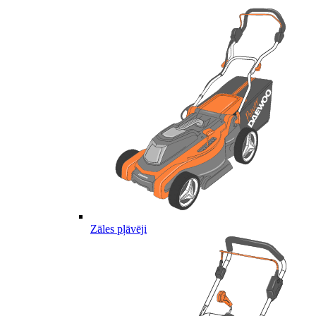
Zāles pļāvēji