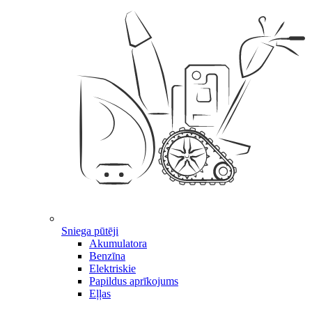
Sniega pūtēji
Akumulatora
Benzīna
Elektriskie
Papildus aprīkojums
Eļļas