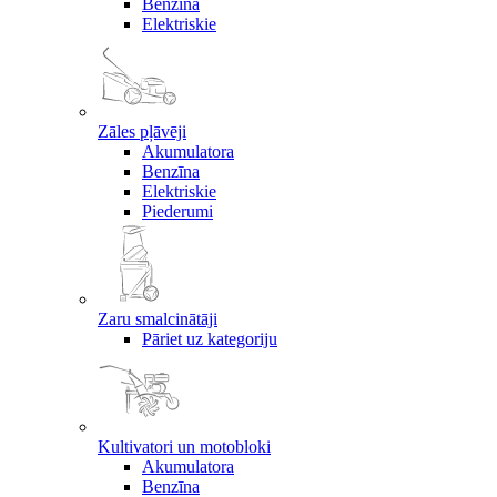
Benzīna
Elektriskie
Zāles pļāvēji
Akumulatora
Benzīna
Elektriskie
Piederumi
Zaru smalcinātāji
Pāriet uz kategoriju
Kultivatori un motobloki
Akumulatora
Benzīna