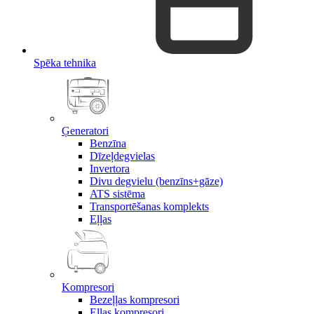
Spēka tehnika
Ģeneratori
Benzīna
Dīzeļdegvielas
Invertora
Divu degvielu (benzīns+gāze)
ATS sistēma
Transportēšanas komplekts
Eļļas
Kompresori
Bezeļļas kompresori
Eļļas kompresori