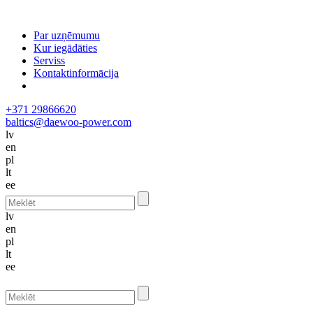
Par uzņēmumu
Kur iegādāties
Serviss
Kontaktinformācija
+371 29866620
baltics@daewoo-power.com
lv
en
pl
lt
ee
lv
en
pl
lt
ee