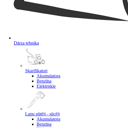
Dārza tehnika
Skarifikatori
Akumulatora
Benzīna
Elektriskie
Lapu pūtēji - sūcēji
Akumulatora
Benzīna