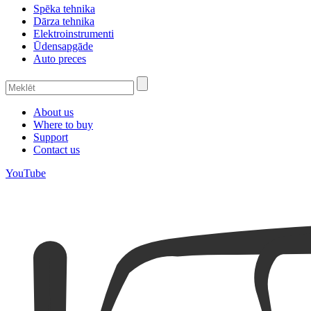
Spēka tehnika
Dārza tehnika
Elektroinstrumenti
Ūdensapgāde
Auto preces
About us
Where to buy
Support
Contact us
YouTube