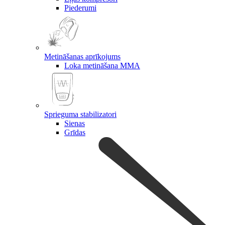
Piederumi
Metināšanas aprīkojums
Loka metināšana MMA
Sprieguma stabilizatori
Sienas
Grīdas