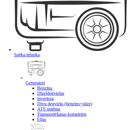
Spēka tehnika
Ģeneratori
Benzīna
Dīzeļdegvielas
Invertora
Divu degvielu (benzīns+gāze)
ATS sistēma
Transportēšanas komplekts
Eļļas