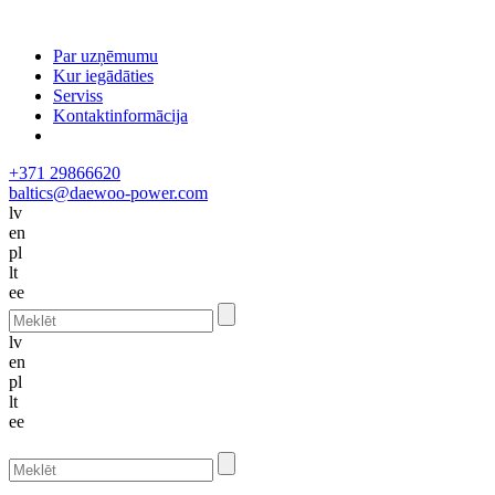
Par uzņēmumu
Kur iegādāties
Serviss
Kontaktinformācija
+371 29866620
baltics@daewoo-power.com
lv
en
pl
lt
ee
lv
en
pl
lt
ee