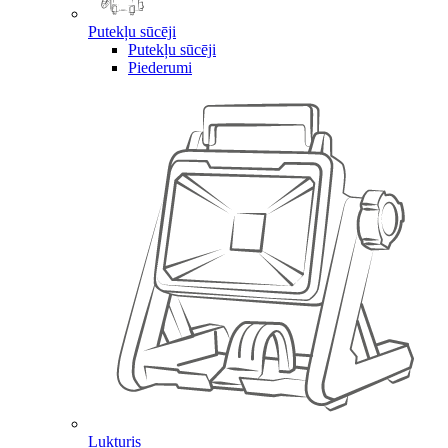
Putekļu sūcēji
Putekļu sūcēji
Piederumi
Lukturis