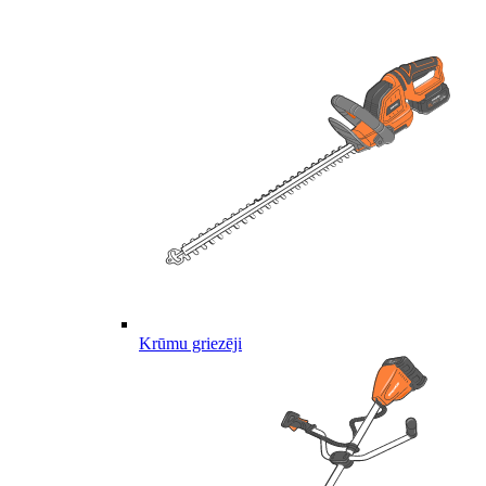
Krūmu griezēji