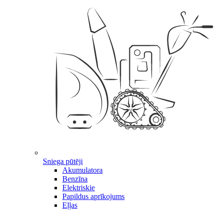
Sniega pūtēji
Akumulatora
Benzīna
Elektriskie
Papildus aprīkojums
Eļļas