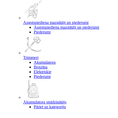
Augstspiediena mazgātāji un piederumi
Augstspiediena mazgātāji un piederumi
Piederumi
Trimmeri
Akumulatora
Benzīna
Elektriskie
Piederumi
Akumulatora smidzinātājs
Pāriet uz kategoriju