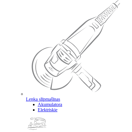
Leņķa slīpmašīnas
Akumulatora
Elektriskie