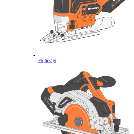
Figūrzāģi