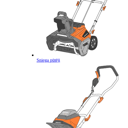
Sniega pūtēji