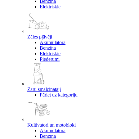
Benzīna
Elektriskie
Zāles pļāvēji
Akumulatora
Benzīna
Elektriskie
Piederumi
Zaru smalcinātāji
Pāriet uz kategoriju
Kultivatori un motobloki
Akumulatora
Benzīna