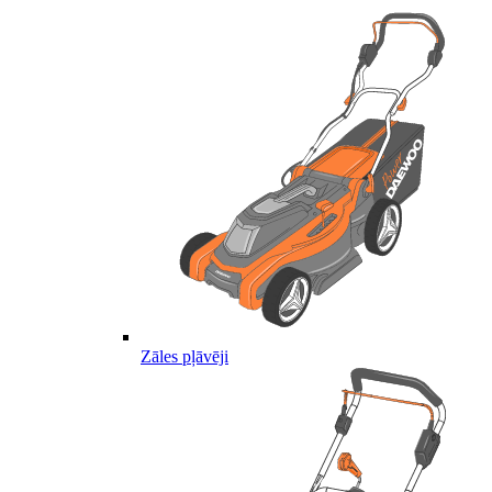
Zāles pļāvēji