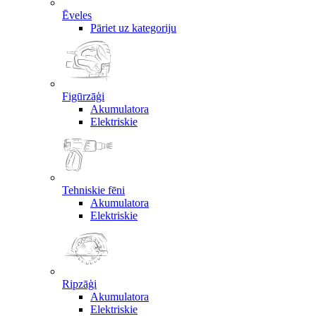
Ēveles
Pāriet uz kategoriju
Figūrzāģi
Akumulatora
Elektriskie
Tehniskie fēni
Akumulatora
Elektriskie
Ripzāģi
Akumulatora
Elektriskie