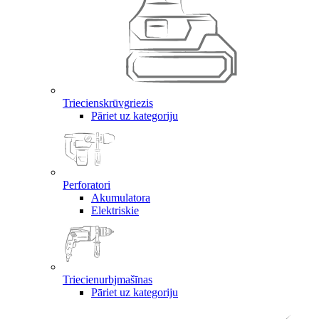
Triecienskrūvgriezis
Pāriet uz kategoriju
Perforatori
Akumulatora
Elektriskie
Triecienurbjmašīnas
Pāriet uz kategoriju