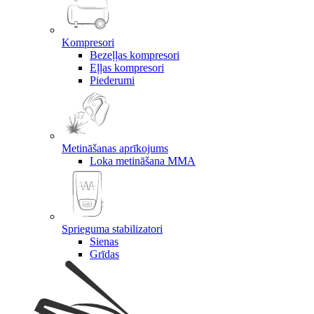
Kompresori
Bezeļļas kompresori
Eļļas kompresori
Piederumi
Metināšanas aprīkojums
Loka metināšana MMA
Sprieguma stabilizatori
Sienas
Grīdas