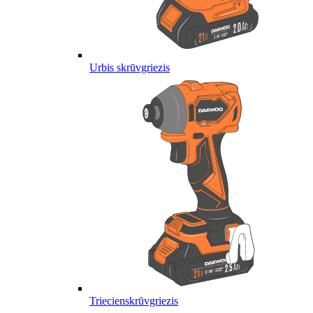
Urbis skrūvgriezis
Triecienskrūvgriezis