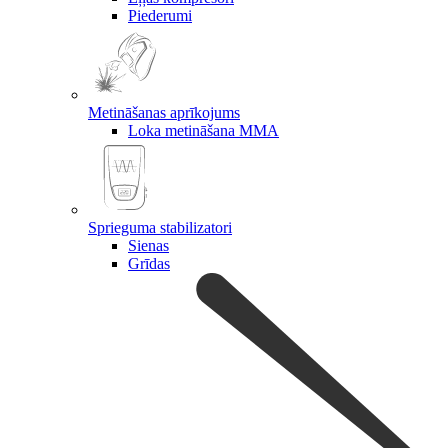
Piederumi
Metināšanas aprīkojums
Loka metināšana MMA
Sprieguma stabilizatori
Sienas
Grīdas