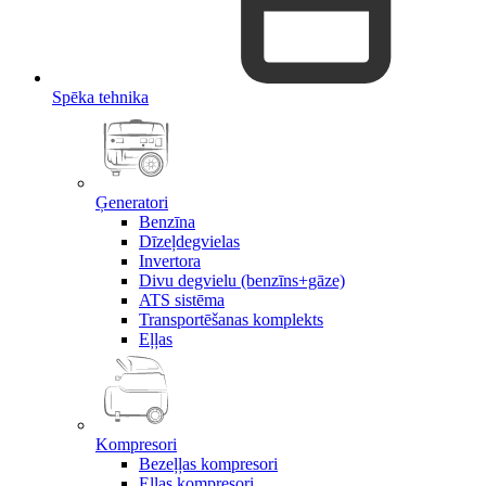
Spēka tehnika
Ģeneratori
Benzīna
Dīzeļdegvielas
Invertora
Divu degvielu (benzīns+gāze)
ATS sistēma
Transportēšanas komplekts
Eļļas
Kompresori
Bezeļļas kompresori
Eļļas kompresori