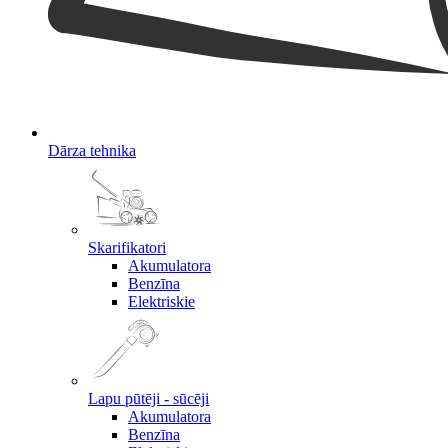
Dārza tehnika
Skarifikatori
Akumulatora
Benzīna
Elektriskie
Lapu pūtēji - sūcēji
Akumulatora
Benzīna