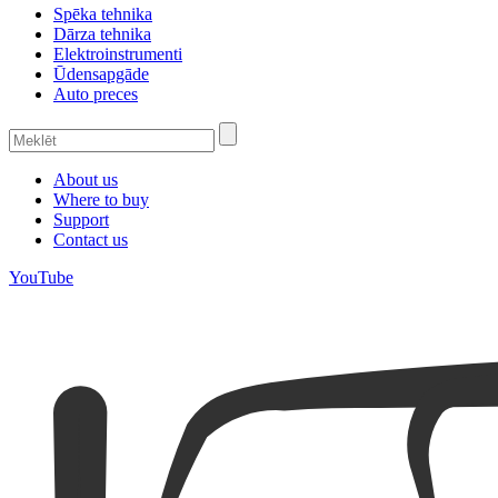
Spēka tehnika
Dārza tehnika
Elektroinstrumenti
Ūdensapgāde
Auto preces
About us
Where to buy
Support
Contact us
YouTube