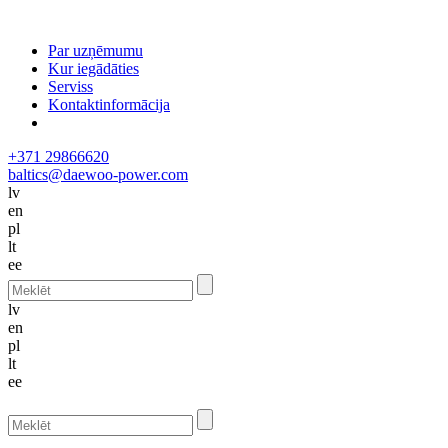
Par uzņēmumu
Kur iegādāties
Serviss
Kontaktinformācija
+371 29866620
baltics@daewoo-power.com
lv
en
pl
lt
ee
lv
en
pl
lt
ee