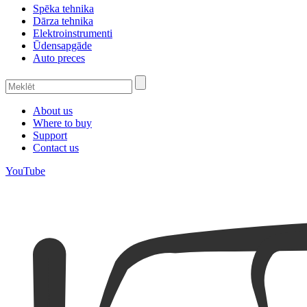
Spēka tehnika
Dārza tehnika
Elektroinstrumenti
Ūdensapgāde
Auto preces
About us
Where to buy
Support
Contact us
YouTube