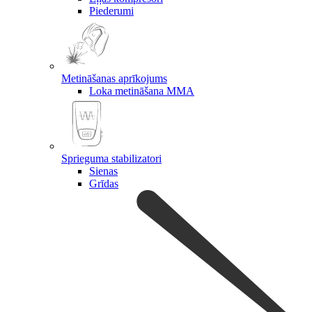
Piederumi
Metināšanas aprīkojums
Loka metināšana MMA
Sprieguma stabilizatori
Sienas
Grīdas