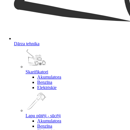
Dārza tehnika
Skarifikatori
Akumulatora
Benzīna
Elektriskie
Lapu pūtēji - sūcēji
Akumulatora
Benzīna