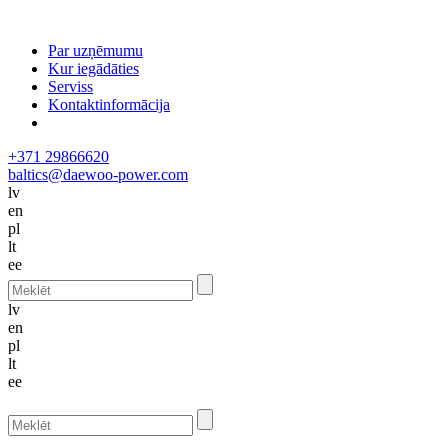
Par uzņēmumu
Kur iegādāties
Serviss
Kontaktinformācija
+371 29866620
baltics@daewoo-power.com
lv
en
pl
lt
ee
lv
en
pl
lt
ee