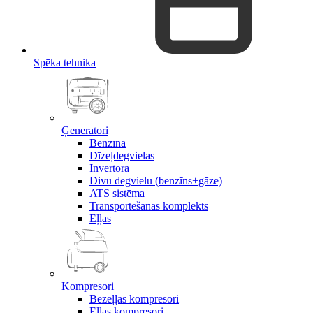
Spēka tehnika
Ģeneratori
Benzīna
Dīzeļdegvielas
Invertora
Divu degvielu (benzīns+gāze)
ATS sistēma
Transportēšanas komplekts
Eļļas
Kompresori
Bezeļļas kompresori
Eļļas kompresori