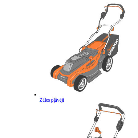
Zāles pļāvēji