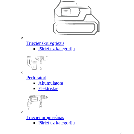
Triecienskrūvgriezis
Pāriet uz kategoriju
Perforatori
Akumulatora
Elektriskie
Triecienurbjmašīnas
Pāriet uz kategoriju