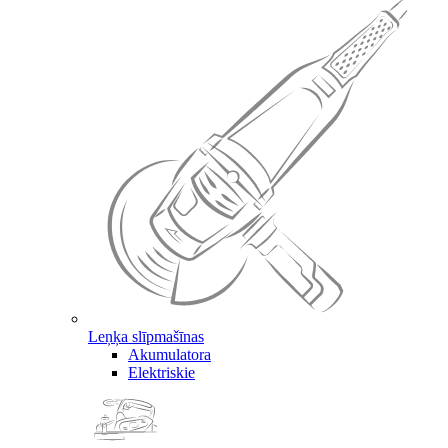
Leņķa slīpmašīnas
Akumulatora
Elektriskie