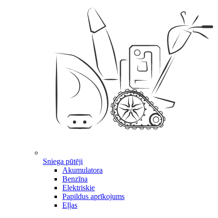
Sniega pūtēji
Akumulatora
Benzīna
Elektriskie
Papildus aprīkojums
Eļļas