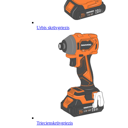
Urbis skrūvgriezis
Triecienskrūvgriezis