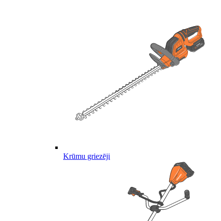
Krūmu griezēji