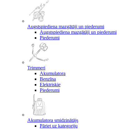
Augstspiediena mazgātāji un piederumi
Augstspiediena mazgātāji un piederumi
Piederumi
Trimmeri
Akumulatora
Benzīna
Elektriskie
Piederumi
Akumulatora smidzinātājs
Pāriet uz kategoriju