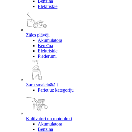
Benzīna
Elektriskie
Zāles pļāvēji
Akumulatora
Benzīna
Elektriskie
Piederumi
Zaru smalcinātāji
Pāriet uz kategoriju
Kultivatori un motobloki
Akumulatora
Benzīna