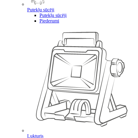
Putekļu sūcēji
Putekļu sūcēji
Piederumi
Lukturis