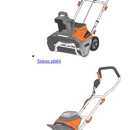
Sniega pūtēji