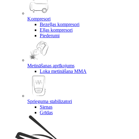
Kompresori
Bezeļļas kompresori
Eļļas kompresori
Piederumi
Metināšanas aprīkojums
Loka metināšana MMA
Sprieguma stabilizatori
Sienas
Grīdas