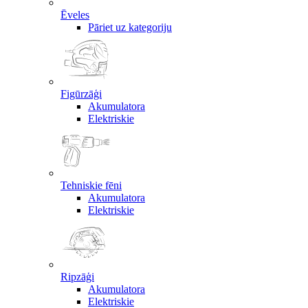
Ēveles
Pāriet uz kategoriju
Figūrzāģi
Akumulatora
Elektriskie
Tehniskie fēni
Akumulatora
Elektriskie
Ripzāģi
Akumulatora
Elektriskie