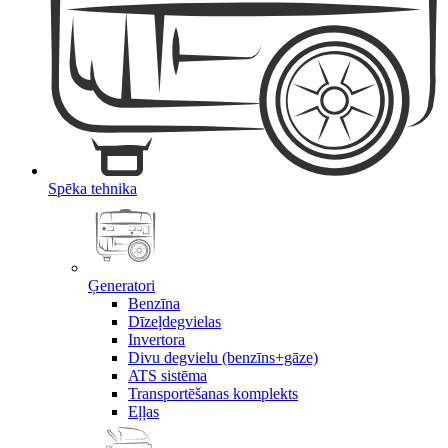
Spēka tehnika
Ģeneratori
Benzīna
Dīzeļdegvielas
Invertora
Divu degvielu (benzīns+gāze)
ATS sistēma
Transportēšanas komplekts
Eļļas