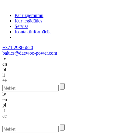
Par uzņēmumu
Kur iegādāties
Serviss
Kontaktinformācija
+371 29866620
baltics@daewoo-power.com
lv
en
pl
lt
ee
lv
en
pl
lt
ee