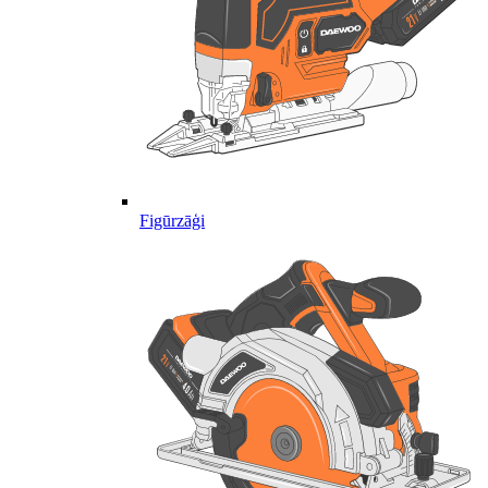
Figūrzāģi