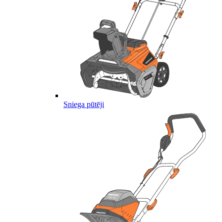
Sniega pūtēji