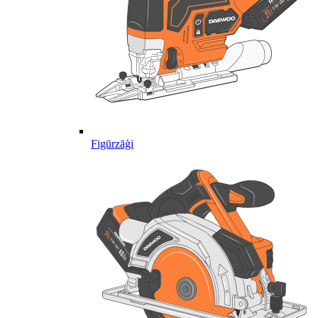
Figūrzāģi