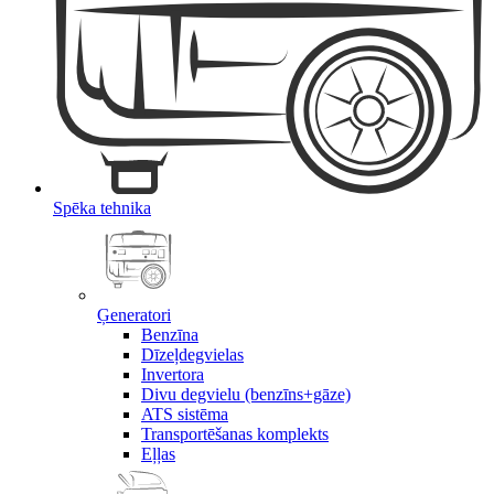
Spēka tehnika
Ģeneratori
Benzīna
Dīzeļdegvielas
Invertora
Divu degvielu (benzīns+gāze)
ATS sistēma
Transportēšanas komplekts
Eļļas