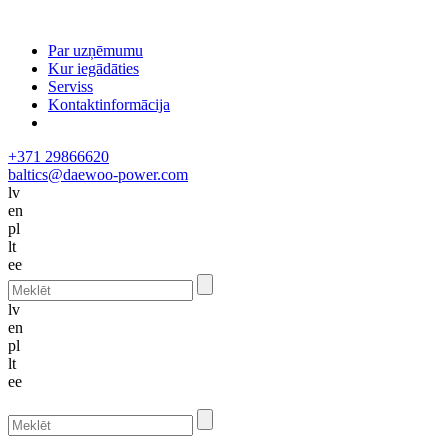
Par uzņēmumu
Kur iegādāties
Serviss
Kontaktinformācija
+371 29866620
baltics@daewoo-power.com
lv
en
pl
lt
ee
lv
en
pl
lt
ee