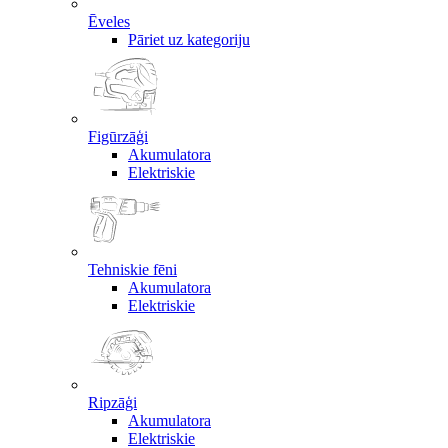
Ēveles
Pāriet uz kategoriju
Figūrzāģi
Akumulatora
Elektriskie
Tehniskie fēni
Akumulatora
Elektriskie
Ripzāģi
Akumulatora
Elektriskie