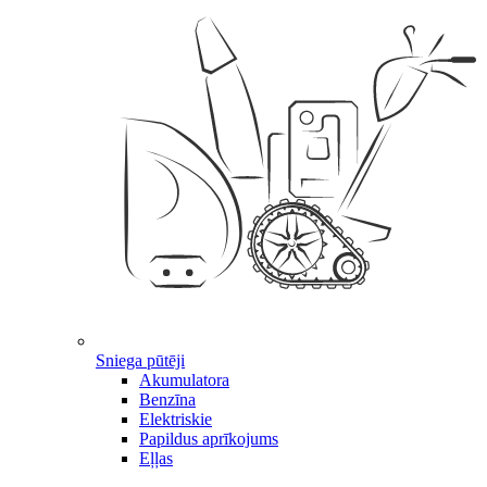
Sniega pūtēji
Akumulatora
Benzīna
Elektriskie
Papildus aprīkojums
Eļļas