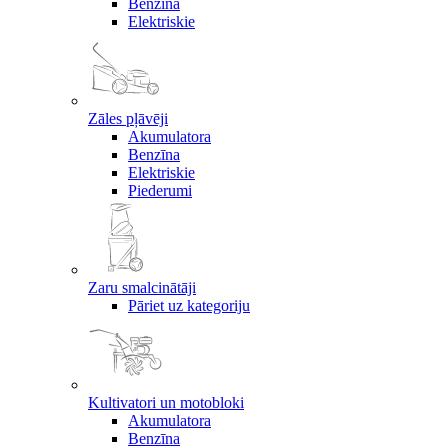
Benzīna
Elektriskie
Zāles pļāvēji
Akumulatora
Benzīna
Elektriskie
Piederumi
Zaru smalcinātāji
Pāriet uz kategoriju
Kultivatori un motobloki
Akumulatora
Benzīna