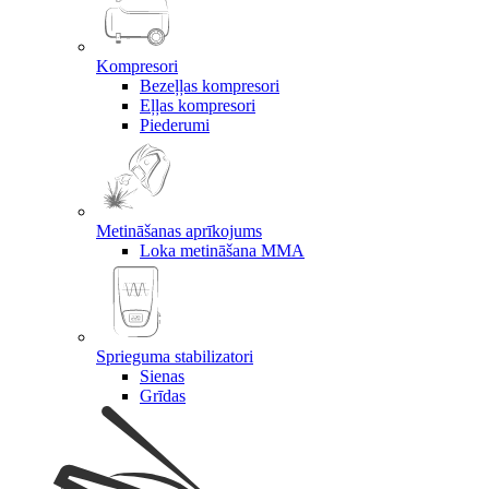
Kompresori
Bezeļļas kompresori
Eļļas kompresori
Piederumi
Metināšanas aprīkojums
Loka metināšana MMA
Sprieguma stabilizatori
Sienas
Grīdas