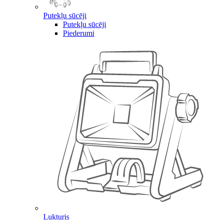
Putekļu sūcēji
Putekļu sūcēji
Piederumi
Lukturis