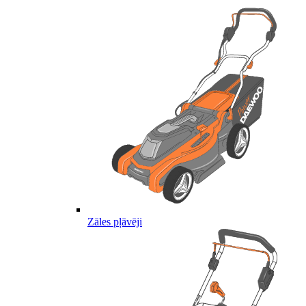
Zāles pļāvēji