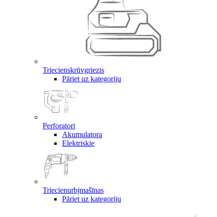
Triecienskrūvgriezis
Pāriet uz kategoriju
Perforatori
Akumulatora
Elektriskie
Triecienurbjmašīnas
Pāriet uz kategoriju