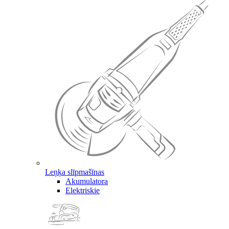
Leņķa slīpmašīnas
Akumulatora
Elektriskie