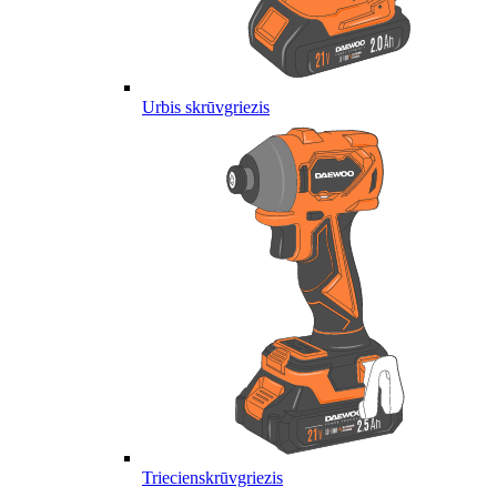
Urbis skrūvgriezis
Triecienskrūvgriezis