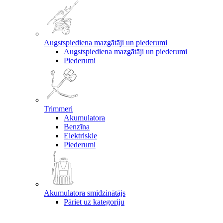
Augstspiediena mazgātāji un piederumi
Augstspiediena mazgātāji un piederumi
Piederumi
Trimmeri
Akumulatora
Benzīna
Elektriskie
Piederumi
Akumulatora smidzinātājs
Pāriet uz kategoriju