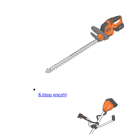
Krūmu griezēji