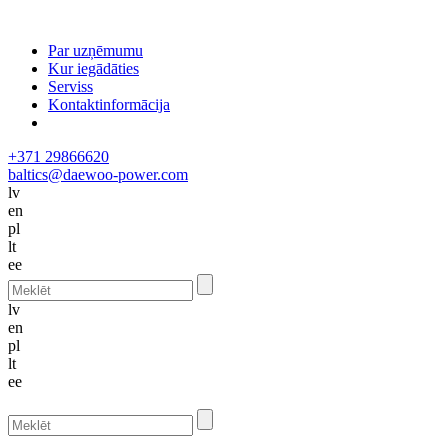
Par uzņēmumu
Kur iegādāties
Serviss
Kontaktinformācija
+371 29866620
baltics@daewoo-power.com
lv
en
pl
lt
ee
lv
en
pl
lt
ee