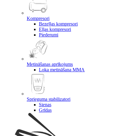
Kompresori
Bezeļļas kompresori
Eļļas kompresori
Piederumi
Metināšanas aprīkojums
Loka metināšana MMA
Sprieguma stabilizatori
Sienas
Grīdas