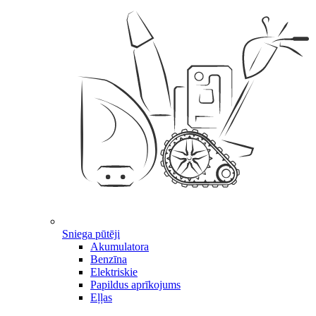
Sniega pūtēji
Akumulatora
Benzīna
Elektriskie
Papildus aprīkojums
Eļļas