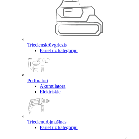
Triecienskrūvgriezis
Pāriet uz kategoriju
Perforatori
Akumulatora
Elektriskie
Triecienurbjmašīnas
Pāriet uz kategoriju