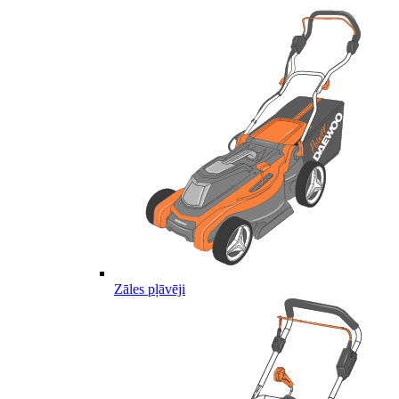
Zāles pļāvēji