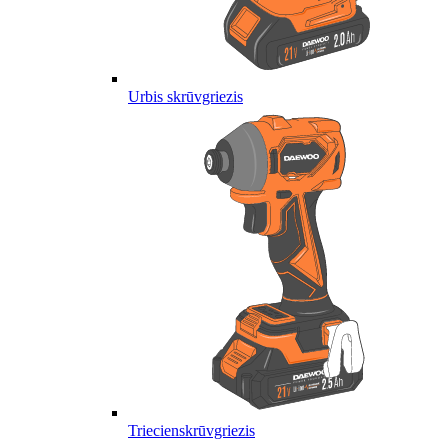
Urbis skrūvgriezis
Triecienskrūvgriezis