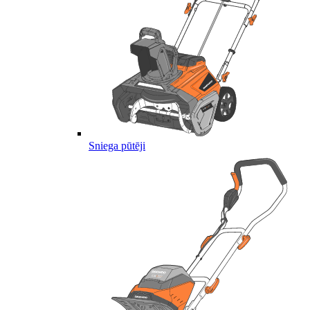
Sniega pūtēji