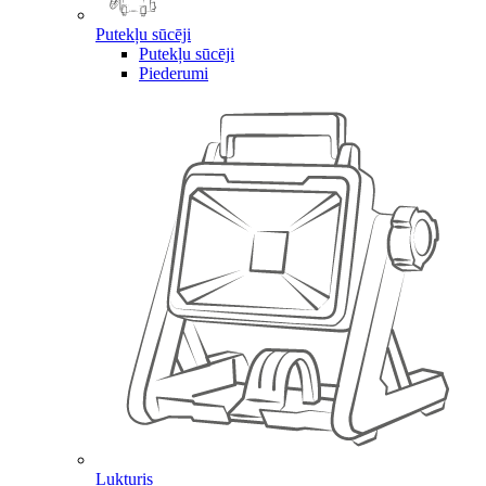
Putekļu sūcēji
Putekļu sūcēji
Piederumi
Lukturis