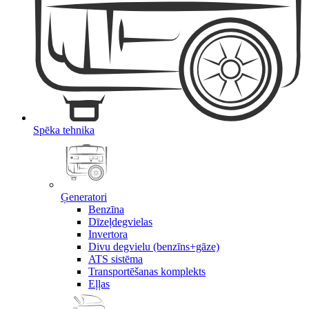
Spēka tehnika
Ģeneratori
Benzīna
Dīzeļdegvielas
Invertora
Divu degvielu (benzīns+gāze)
ATS sistēma
Transportēšanas komplekts
Eļļas