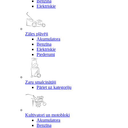
Benzīna
Elektriskie
Zāles pļāvēji
Akumulatora
Benzīna
Elektriskie
Piederumi
Zaru smalcinātāji
Pāriet uz kategoriju
Kultivatori un motobloki
Akumulatora
Benzīna