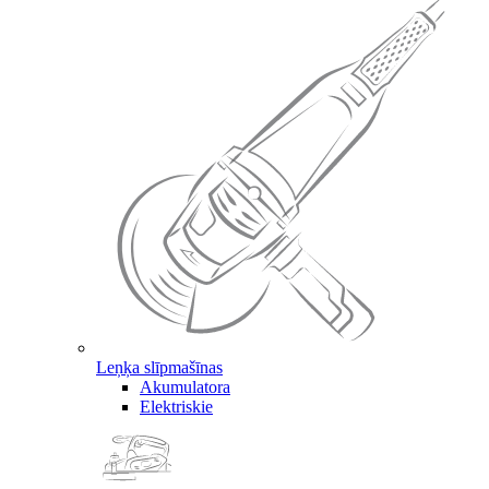
Leņķa slīpmašīnas
Akumulatora
Elektriskie