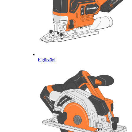
Figūrzāģi