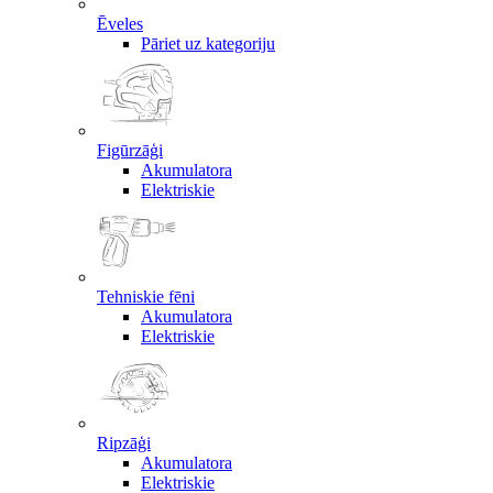
Ēveles
Pāriet uz kategoriju
Figūrzāģi
Akumulatora
Elektriskie
Tehniskie fēni
Akumulatora
Elektriskie
Ripzāģi
Akumulatora
Elektriskie