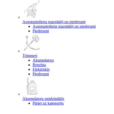
Augstspiediena mazgātāji un piederumi
Augstspiediena mazgātāji un piederumi
Piederumi
Trimmeri
Akumulatora
Benzīna
Elektriskie
Piederumi
Akumulatora smidzinātājs
Pāriet uz kategoriju