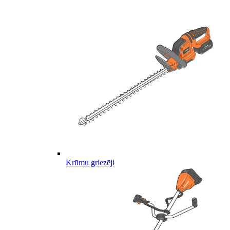
Krūmu griezēji