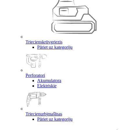
Triecienskrūvgriezis
Pāriet uz kategoriju
Perforatori
Akumulatora
Elektriskie
Triecienurbjmašīnas
Pāriet uz kategoriju