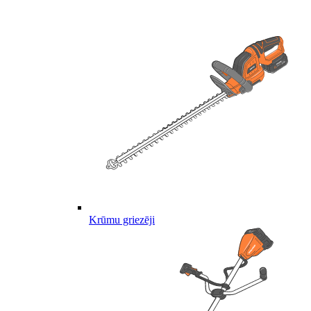
Krūmu griezēji