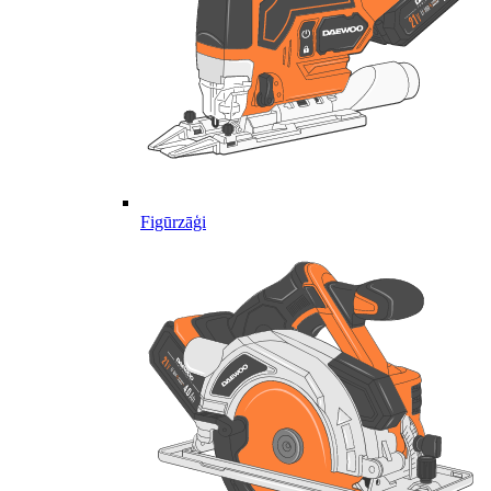
Figūrzāģi