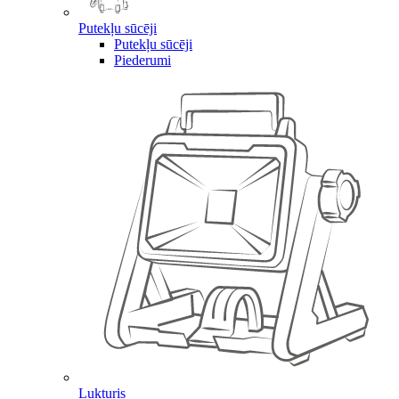
Putekļu sūcēji
Putekļu sūcēji
Piederumi
Lukturis