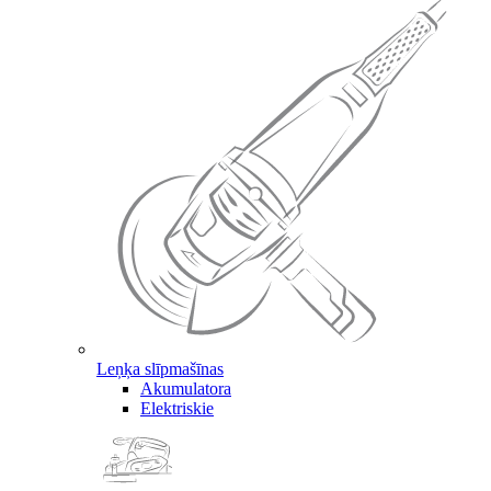
Leņķa slīpmašīnas
Akumulatora
Elektriskie