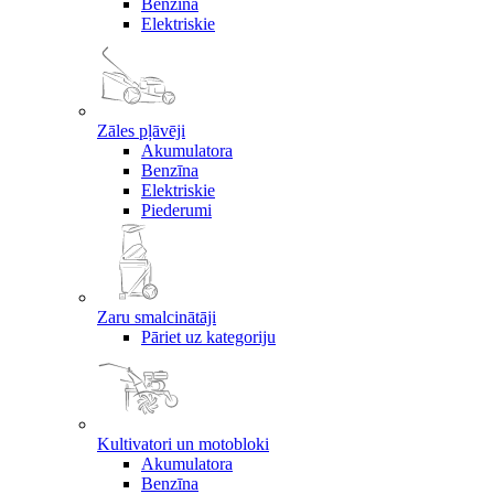
Benzīna
Elektriskie
Zāles pļāvēji
Akumulatora
Benzīna
Elektriskie
Piederumi
Zaru smalcinātāji
Pāriet uz kategoriju
Kultivatori un motobloki
Akumulatora
Benzīna