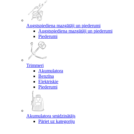
Augstspiediena mazgātāji un piederumi
Augstspiediena mazgātāji un piederumi
Piederumi
Trimmeri
Akumulatora
Benzīna
Elektriskie
Piederumi
Akumulatora smidzinātājs
Pāriet uz kategoriju