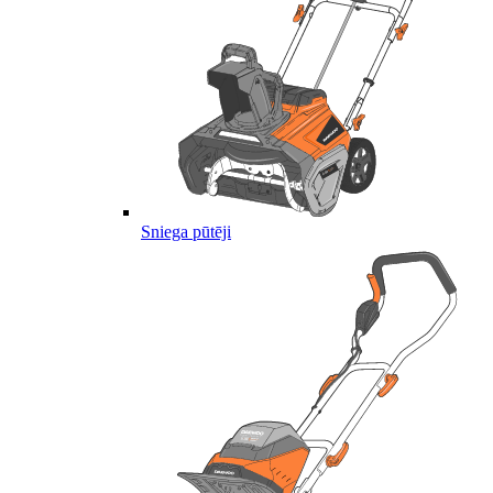
Sniega pūtēji