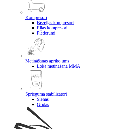
Kompresori
Bezeļļas kompresori
Eļļas kompresori
Piederumi
Metināšanas aprīkojums
Loka metināšana MMA
Sprieguma stabilizatori
Sienas
Grīdas