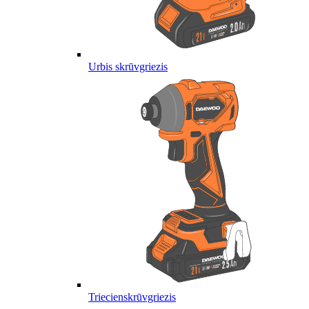
Urbis skrūvgriezis
Triecienskrūvgriezis