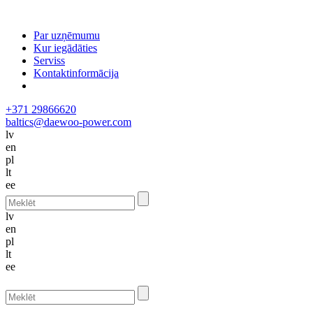
Par uzņēmumu
Kur iegādāties
Serviss
Kontaktinformācija
+371 29866620
baltics@daewoo-power.com
lv
en
pl
lt
ee
lv
en
pl
lt
ee