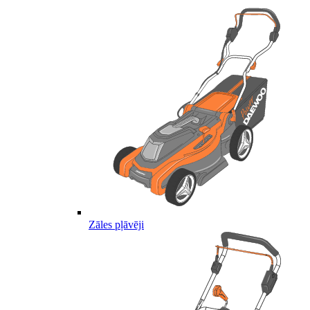
Zāles pļāvēji