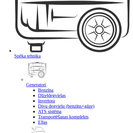
Spēka tehnika
Ģeneratori
Benzīna
Dīzeļdegvielas
Invertora
Divu degvielu (benzīns+gāze)
ATS sistēma
Transportēšanas komplekts
Eļļas