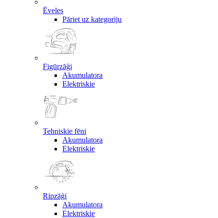
Ēveles
Pāriet uz kategoriju
Figūrzāģi
Akumulatora
Elektriskie
Tehniskie fēni
Akumulatora
Elektriskie
Ripzāģi
Akumulatora
Elektriskie