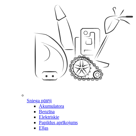
Sniega pūtēji
Akumulatora
Benzīna
Elektriskie
Papildus aprīkojums
Eļļas