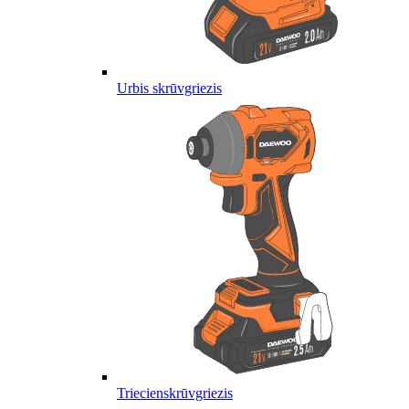
Urbis skrūvgriezis
Triecienskrūvgriezis