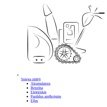
Sniega pūtēji
Akumulatora
Benzīna
Elektriskie
Papildus aprīkojums
Eļļas