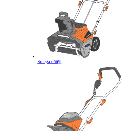
Sniega pūtēji