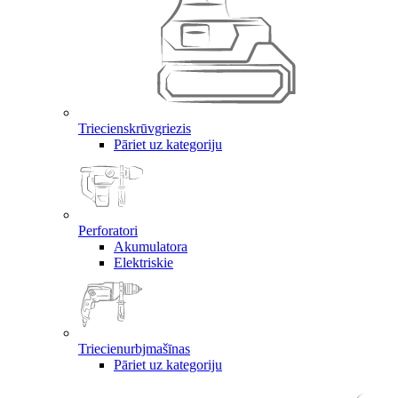
Triecienskrūvgriezis
Pāriet uz kategoriju
Perforatori
Akumulatora
Elektriskie
Triecienurbjmašīnas
Pāriet uz kategoriju