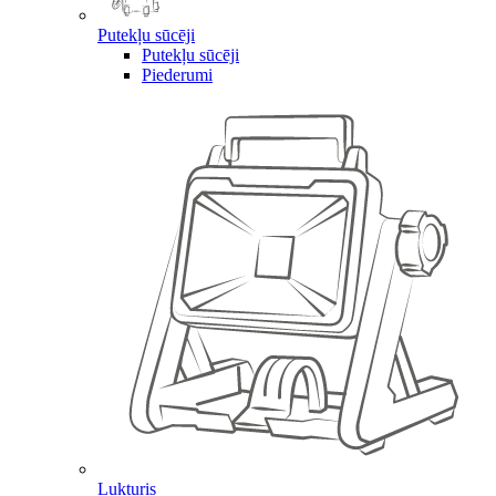
Putekļu sūcēji
Putekļu sūcēji
Piederumi
Lukturis