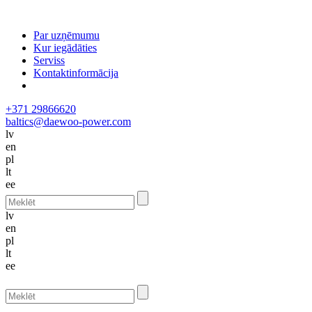
Par uzņēmumu
Kur iegādāties
Serviss
Kontaktinformācija
+371 29866620
baltics@daewoo-power.com
lv
en
pl
lt
ee
lv
en
pl
lt
ee