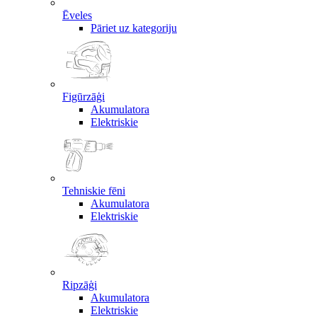
Ēveles
Pāriet uz kategoriju
Figūrzāģi
Akumulatora
Elektriskie
Tehniskie fēni
Akumulatora
Elektriskie
Ripzāģi
Akumulatora
Elektriskie