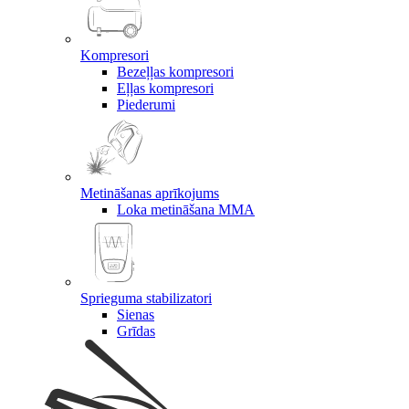
Kompresori
Bezeļļas kompresori
Eļļas kompresori
Piederumi
Metināšanas aprīkojums
Loka metināšana MMA
Sprieguma stabilizatori
Sienas
Grīdas