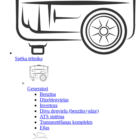
Spēka tehnika
Ģeneratori
Benzīna
Dīzeļdegvielas
Invertora
Divu degvielu (benzīns+gāze)
ATS sistēma
Transportēšanas komplekts
Eļļas