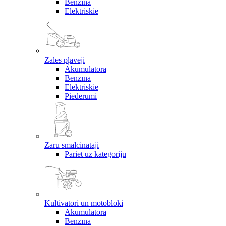
Benzīna
Elektriskie
Zāles pļāvēji
Akumulatora
Benzīna
Elektriskie
Piederumi
Zaru smalcinātāji
Pāriet uz kategoriju
Kultivatori un motobloki
Akumulatora
Benzīna