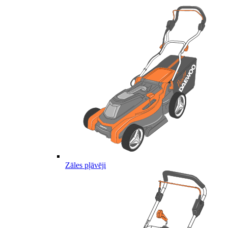
Zāles pļāvēji