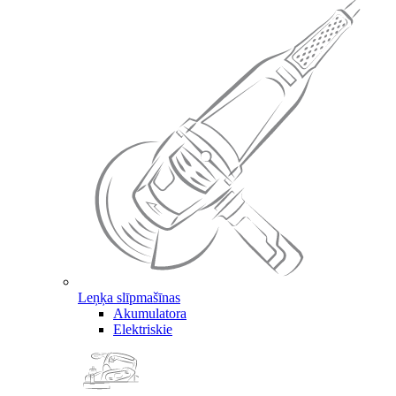
Leņķa slīpmašīnas
Akumulatora
Elektriskie