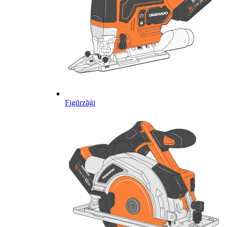
Figūrzāģi