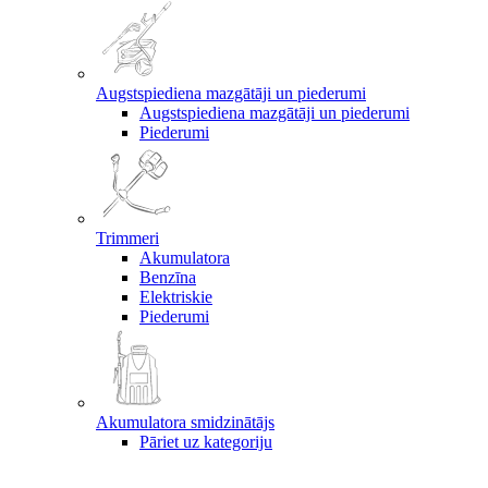
Augstspiediena mazgātāji un piederumi
Augstspiediena mazgātāji un piederumi
Piederumi
Trimmeri
Akumulatora
Benzīna
Elektriskie
Piederumi
Akumulatora smidzinātājs
Pāriet uz kategoriju