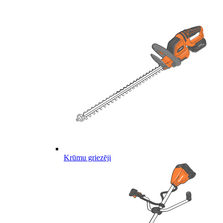
Krūmu griezēji