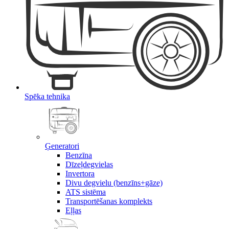
Spēka tehnika
Ģeneratori
Benzīna
Dīzeļdegvielas
Invertora
Divu degvielu (benzīns+gāze)
ATS sistēma
Transportēšanas komplekts
Eļļas