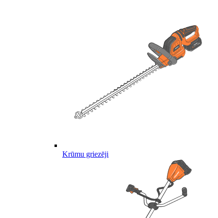
Krūmu griezēji