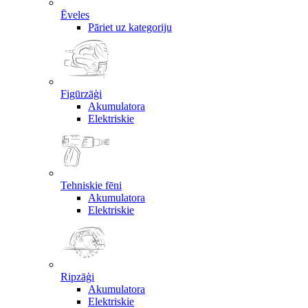
Ēveles
Pāriet uz kategoriju
Figūrzāģi
Akumulatora
Elektriskie
Tehniskie fēni
Akumulatora
Elektriskie
Ripzāģi
Akumulatora
Elektriskie