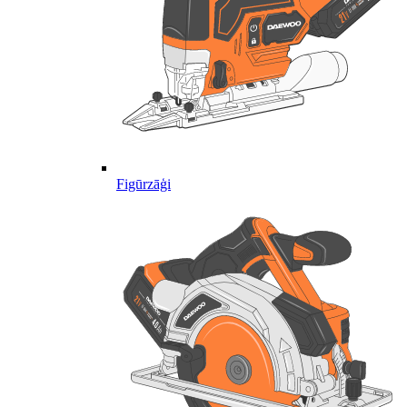
Figūrzāģi