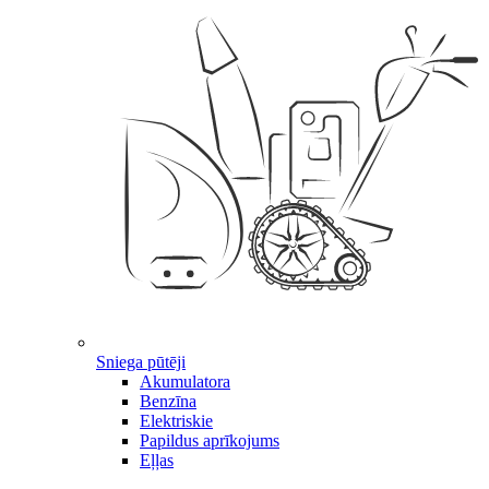
Sniega pūtēji
Akumulatora
Benzīna
Elektriskie
Papildus aprīkojums
Eļļas