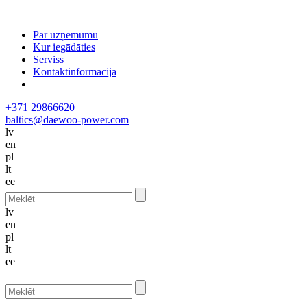
Par uzņēmumu
Kur iegādāties
Serviss
Kontaktinformācija
+371 29866620
baltics@daewoo-power.com
lv
en
pl
lt
ee
lv
en
pl
lt
ee