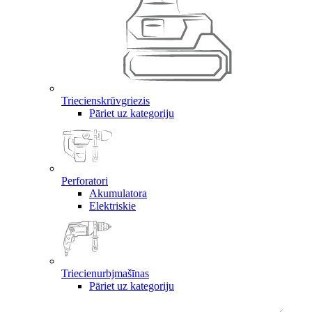
Triecienskrūvgriezis
Pāriet uz kategoriju
Perforatori
Akumulatora
Elektriskie
Triecienurbjmašīnas
Pāriet uz kategoriju