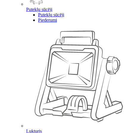
Putekļu sūcēji
Putekļu sūcēji
Piederumi
Lukturis