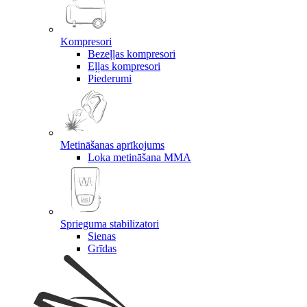
Kompresori
Bezeļļas kompresori
Eļļas kompresori
Piederumi
Metināšanas aprīkojums
Loka metināšana MMA
Sprieguma stabilizatori
Sienas
Grīdas