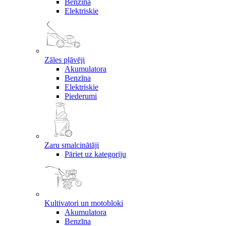
Benzīna
Elektriskie
Zāles pļāvēji
Akumulatora
Benzīna
Elektriskie
Piederumi
Zaru smalcinātāji
Pāriet uz kategoriju
Kultivatori un motobloki
Akumulatora
Benzīna