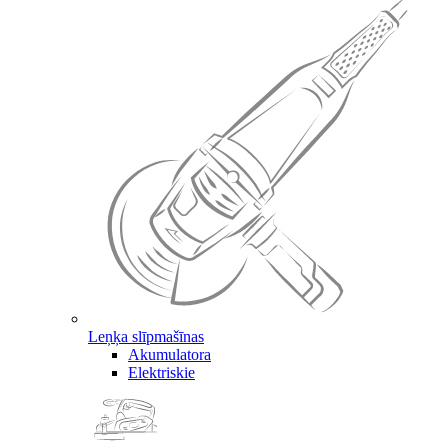
Leņķa slīpmašīnas
Akumulatora
Elektriskie