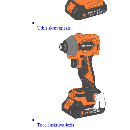
Urbis skrūvgriezis
Triecienskrūvgriezis