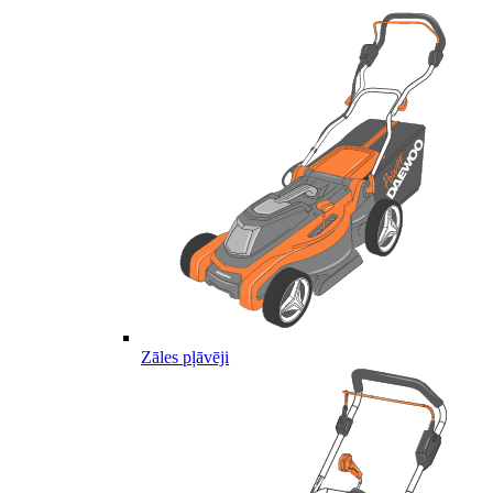
Zāles pļāvēji