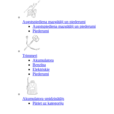
Augstspiediena mazgātāji un piederumi
Augstspiediena mazgātāji un piederumi
Piederumi
Trimmeri
Akumulatora
Benzīna
Elektriskie
Piederumi
Akumulatora smidzinātājs
Pāriet uz kategoriju