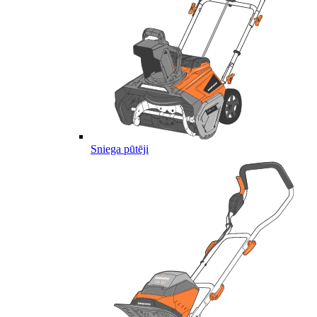
Sniega pūtēji