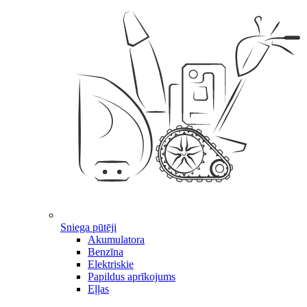
Sniega pūtēji
Akumulatora
Benzīna
Elektriskie
Papildus aprīkojums
Eļļas