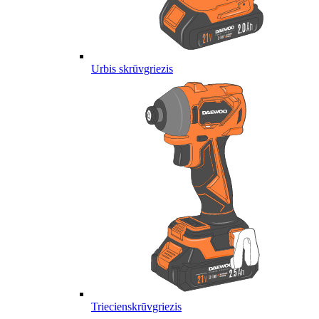
Urbis skrūvgriezis
Triecienskrūvgriezis