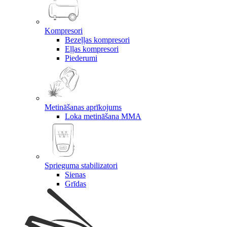
Kompresori
Bezeļļas kompresori
Eļļas kompresori
Piederumi
Metināšanas aprīkojums
Loka metināšana MMA
Sprieguma stabilizatori
Sienas
Grīdas