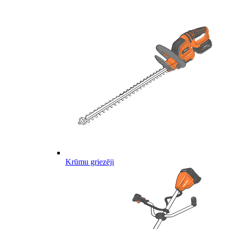
Krūmu griezēji