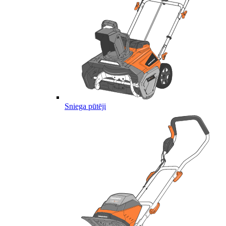
Sniega pūtēji