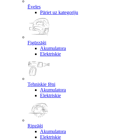
Ēveles
Pāriet uz kategoriju
Figūrzāģi
Akumulatora
Elektriskie
Tehniskie fēni
Akumulatora
Elektriskie
Ripzāģi
Akumulatora
Elektriskie