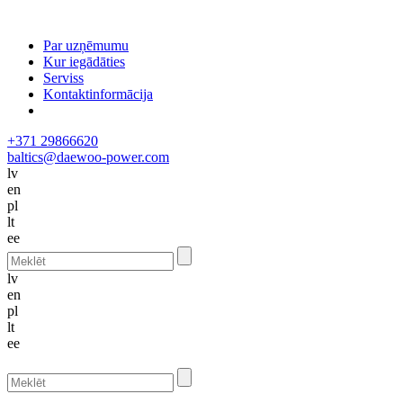
Par uzņēmumu
Kur iegādāties
Serviss
Kontaktinformācija
+371 29866620
baltics@daewoo-power.com
lv
en
pl
lt
ee
lv
en
pl
lt
ee