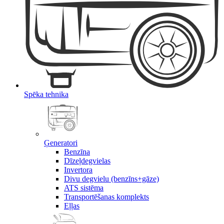
Spēka tehnika
Ģeneratori
Benzīna
Dīzeļdegvielas
Invertora
Divu degvielu (benzīns+gāze)
ATS sistēma
Transportēšanas komplekts
Eļļas