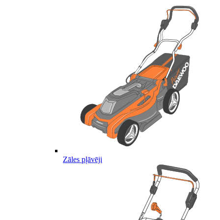
Zāles pļāvēji