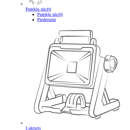
Putekļu sūcēji
Putekļu sūcēji
Piederumi
Lukturis