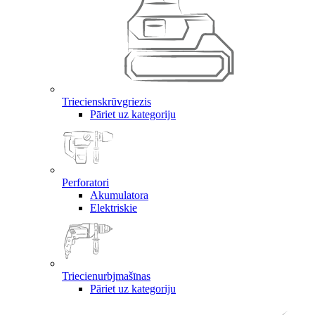
Triecienskrūvgriezis
Pāriet uz kategoriju
Perforatori
Akumulatora
Elektriskie
Triecienurbjmašīnas
Pāriet uz kategoriju