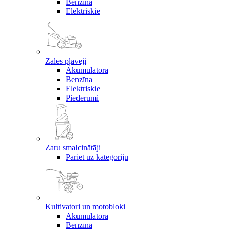
Benzīna
Elektriskie
Zāles pļāvēji
Akumulatora
Benzīna
Elektriskie
Piederumi
Zaru smalcinātāji
Pāriet uz kategoriju
Kultivatori un motobloki
Akumulatora
Benzīna