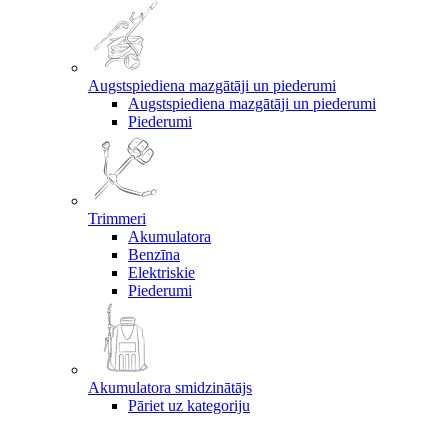
Augstspiediena mazgātāji un piederumi
Augstspiediena mazgātāji un piederumi
Piederumi
Trimmeri
Akumulatora
Benzīna
Elektriskie
Piederumi
Akumulatora smidzinātājs
Pāriet uz kategoriju