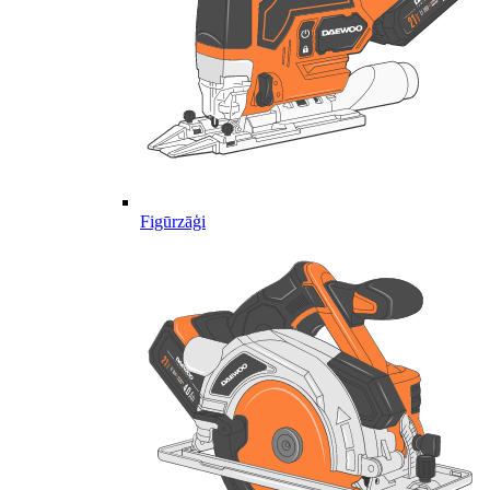
Figūrzāģi