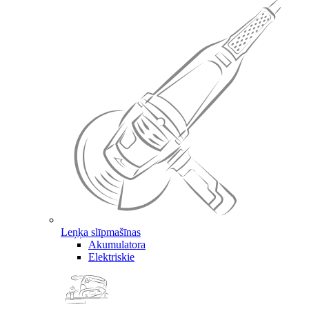
Leņķa slīpmašīnas
Akumulatora
Elektriskie