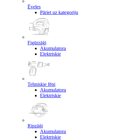
Ēveles
Pāriet uz kategoriju
Figūrzāģi
Akumulatora
Elektriskie
Tehniskie fēni
Akumulatora
Elektriskie
Ripzāģi
Akumulatora
Elektriskie