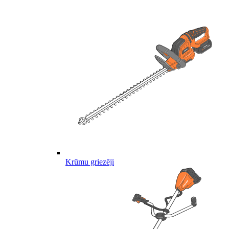
Krūmu griezēji