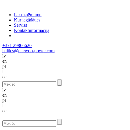
Par uzņēmumu
Kur iegādāties
Serviss
Kontaktinformācija
+371 29866620
baltics@daewoo-power.com
lv
en
pl
lt
ee
lv
en
pl
lt
ee