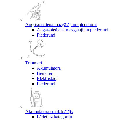
Augstspiediena mazgātāji un piederumi
Augstspiediena mazgātāji un piederumi
Piederumi
Trimmeri
Akumulatora
Benzīna
Elektriskie
Piederumi
Akumulatora smidzinātājs
Pāriet uz kategoriju