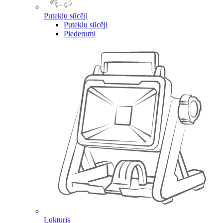
Putekļu sūcēji
Putekļu sūcēji
Piederumi
Lukturis