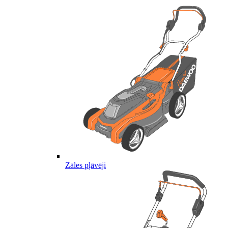
Zāles pļāvēji