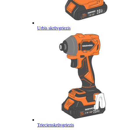
Urbis skrūvgriezis
Triecienskrūvgriezis