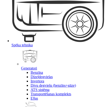
Spēka tehnika
Ģeneratori
Benzīna
Dīzeļdegvielas
Invertora
Divu degvielu (benzīns+gāze)
ATS sistēma
Transportēšanas komplekts
Eļļas