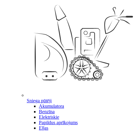
Sniega pūtēji
Akumulatora
Benzīna
Elektriskie
Papildus aprīkojums
Eļļas