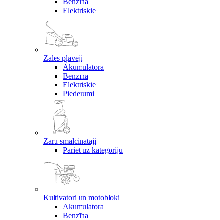
Benzīna
Elektriskie
Zāles pļāvēji
Akumulatora
Benzīna
Elektriskie
Piederumi
Zaru smalcinātāji
Pāriet uz kategoriju
Kultivatori un motobloki
Akumulatora
Benzīna