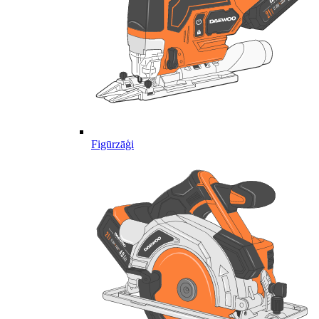
Figūrzāģi