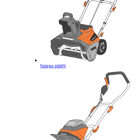
Sniega pūtēji