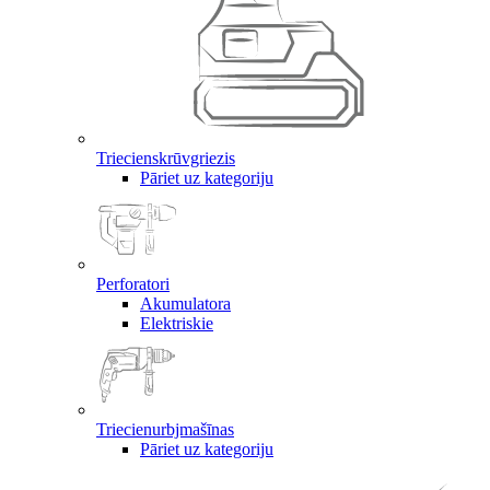
Triecienskrūvgriezis
Pāriet uz kategoriju
Perforatori
Akumulatora
Elektriskie
Triecienurbjmašīnas
Pāriet uz kategoriju