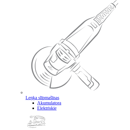
Leņķa slīpmašīnas
Akumulatora
Elektriskie