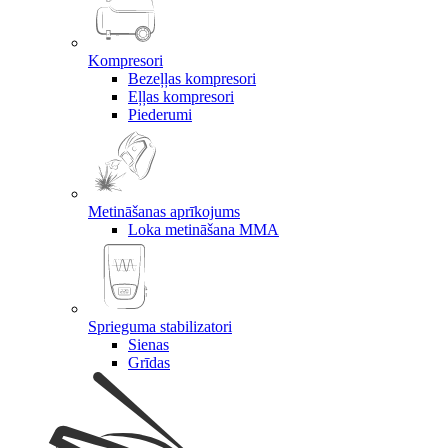
Kompresori
Bezeļļas kompresori
Eļļas kompresori
Piederumi
Metināšanas aprīkojums
Loka metināšana MMA
Sprieguma stabilizatori
Sienas
Grīdas