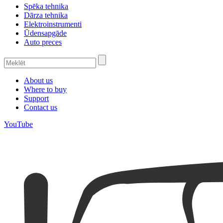
Spēka tehnika
Dārza tehnika
Elektroinstrumenti
Ūdensapgāde
Auto preces
About us
Where to buy
Support
Contact us
YouTube