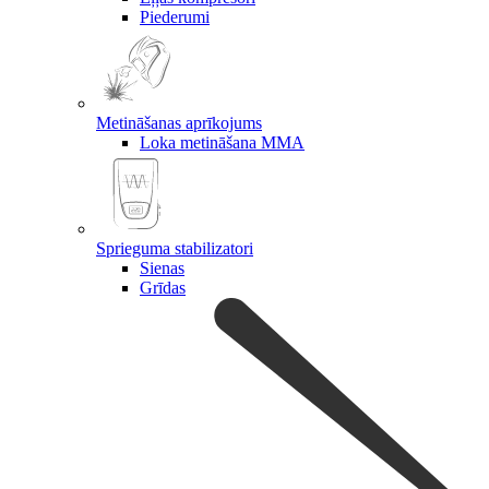
Piederumi
Metināšanas aprīkojums
Loka metināšana MMA
Sprieguma stabilizatori
Sienas
Grīdas