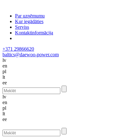
Par uzņēmumu
Kur iegādāties
Serviss
Kontaktinformācija
+371 29866620
baltics@daewoo-power.com
lv
en
pl
lt
ee
lv
en
pl
lt
ee