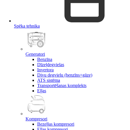
Spēka tehnika
Ģeneratori
Benzīna
Dīzeļdegvielas
Invertora
Divu degvielu (benzīns+gāze)
ATS sistēma
Transportēšanas komplekts
Eļļas
Kompresori
Bezeļļas kompresori
Eļļas kompresori