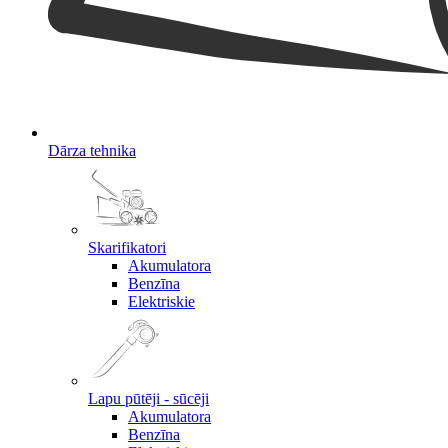
Dārza tehnika
Skarifikatori
Akumulatora
Benzīna
Elektriskie
Lapu pūtēji - sūcēji
Akumulatora
Benzīna