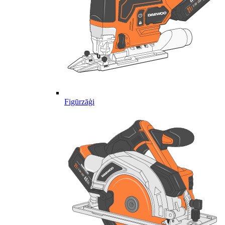
Figūrzāģi