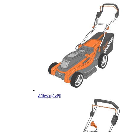
Zāles pļāvēji