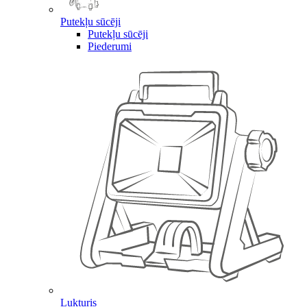
Putekļu sūcēji
Putekļu sūcēji
Piederumi
Lukturis