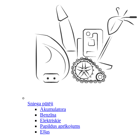
Sniega pūtēji
Akumulatora
Benzīna
Elektriskie
Papildus aprīkojums
Eļļas