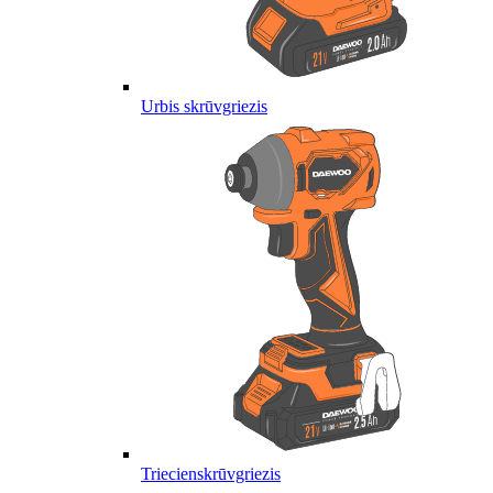
Urbis skrūvgriezis
Triecienskrūvgriezis