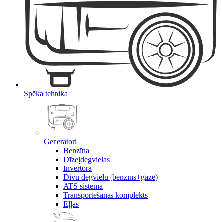
Spēka tehnika
Ģeneratori
Benzīna
Dīzeļdegvielas
Invertora
Divu degvielu (benzīns+gāze)
ATS sistēma
Transportēšanas komplekts
Eļļas