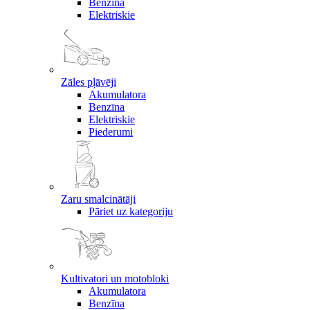
Benzīna
Elektriskie
Zāles pļāvēji
Akumulatora
Benzīna
Elektriskie
Piederumi
Zaru smalcinātāji
Pāriet uz kategoriju
Kultivatori un motobloki
Akumulatora
Benzīna