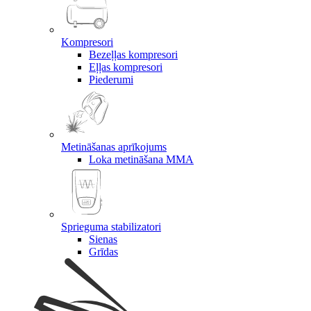
Kompresori
Bezeļļas kompresori
Eļļas kompresori
Piederumi
Metināšanas aprīkojums
Loka metināšana MMA
Sprieguma stabilizatori
Sienas
Grīdas