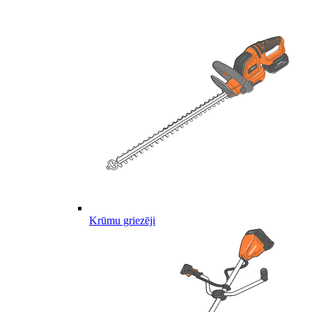
Krūmu griezēji