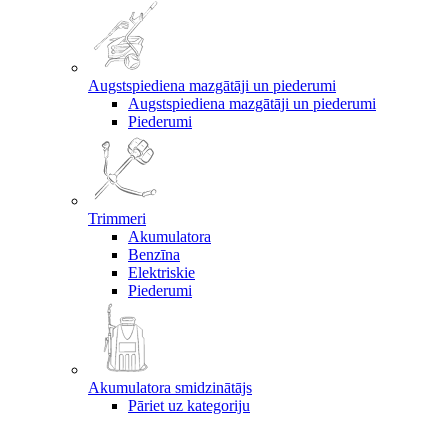
Augstspiediena mazgātāji un piederumi
Augstspiediena mazgātāji un piederumi
Piederumi
Trimmeri
Akumulatora
Benzīna
Elektriskie
Piederumi
Akumulatora smidzinātājs
Pāriet uz kategoriju