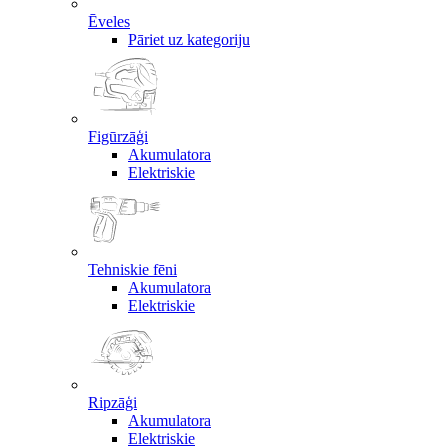
Ēveles
Pāriet uz kategoriju
Figūrzāģi
Akumulatora
Elektriskie
Tehniskie fēni
Akumulatora
Elektriskie
Ripzāģi
Akumulatora
Elektriskie