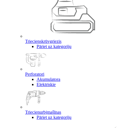
Triecienskrūvgriezis
Pāriet uz kategoriju
Perforatori
Akumulatora
Elektriskie
Triecienurbjmašīnas
Pāriet uz kategoriju