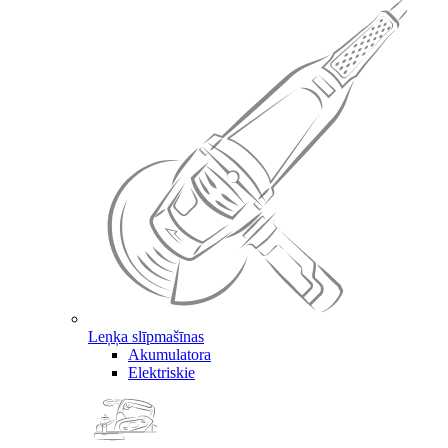
Leņķa slīpmašīnas
Akumulatora
Elektriskie