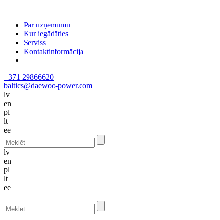
Par uzņēmumu
Kur iegādāties
Serviss
Kontaktinformācija
+371 29866620
baltics@daewoo-power.com
lv
en
pl
lt
ee
lv
en
pl
lt
ee