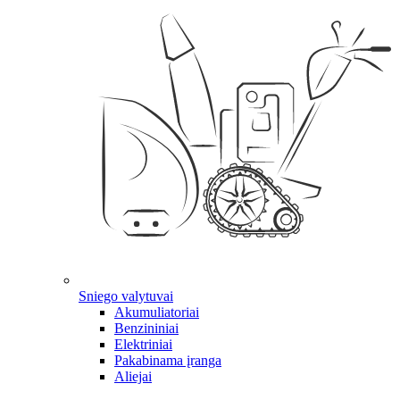
Sniego valytuvai
Akumuliatoriai
Benzininiai
Elektriniai
Pakabinama įranga
Aliejai