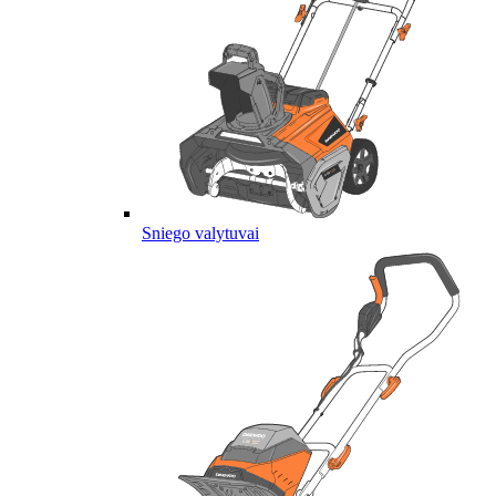
Sniego valytuvai