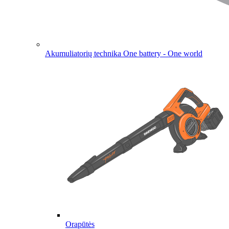
Akumuliatorių technika
One battery - One world
Orapūtės