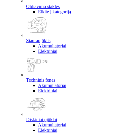
Obliavimo staklės
Eikite į kategoriją
Siaurapjūklis
Akumuliatoriai
Elektriniai
Techninis fenas
Akumuliatoriai
Elektriniai
Diskiniai pjūklai
Akumuliatoriai
Elektriniai