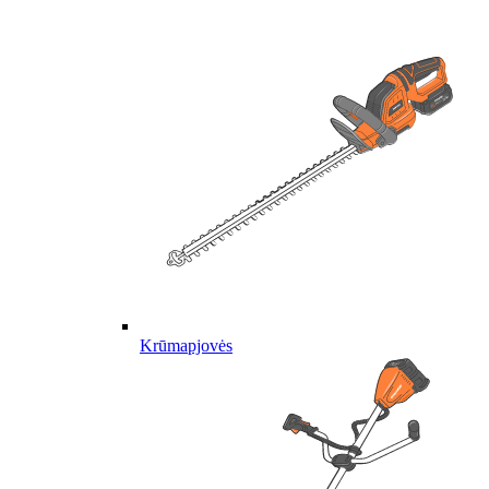
Krūmapjovės