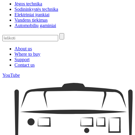
Jėgos technika
Sodininkystės technika
Elektriniai įrankiai
Vandens tiekimas
Automobilių gaminiai
About us
Where to buy
Support
Contact us
YouTube