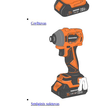
Gręžtuvas
Smūginis suktuvas