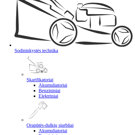
Sodininkystės technika
Skarifikatoriai
Akumuliatoriai
Benzininiai
Elektriniai
Orapūtės-dulkių siurbliai
Akumuliatoriai