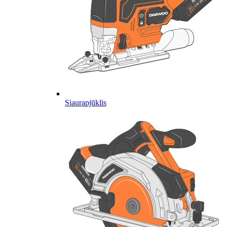
Siaurapjūklis