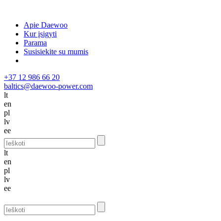
Apie Daewoo
Kur įsigyti
Parama
Susisiekite su mumis
+37 12 986 66 20
baltics@daewoo-power.com
lt
en
pl
lv
ee
lt
en
pl
lv
ee