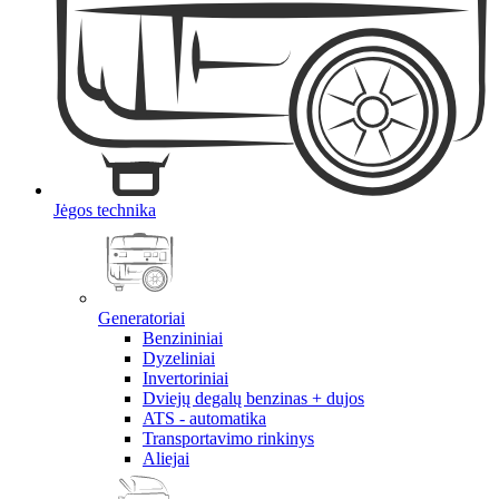
Jėgos technika
Generatoriai
Benzininiai
Dyzeliniai
Invertoriniai
Dviejų degalų benzinas + dujos
ATS - automatika
Transportavimo rinkinys
Aliejai