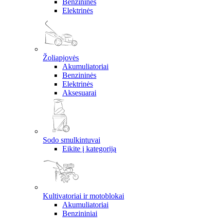
Benzininės
Elektrinės
Žoliapjovės
Akumuliatoriai
Benzininės
Elektrinės
Aksesuarai
Sodo smulkintuvai
Eikite į kategoriją
Kultivatoriai ir motoblokai
Akumuliatoriai
Benzininiai