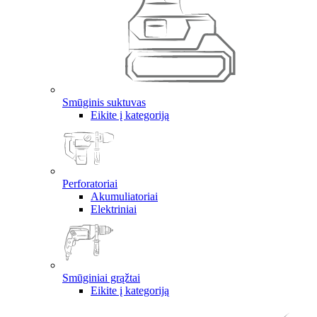
Smūginis suktuvas
Eikite į kategoriją
Perforatoriai
Akumuliatoriai
Elektriniai
Smūginiai grąžtai
Eikite į kategoriją