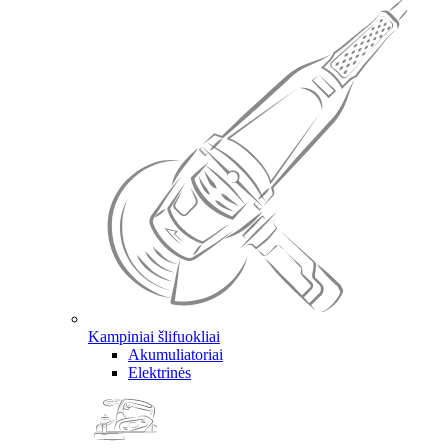
Kampiniai šlifuokliai
Akumuliatoriai
Elektrinės