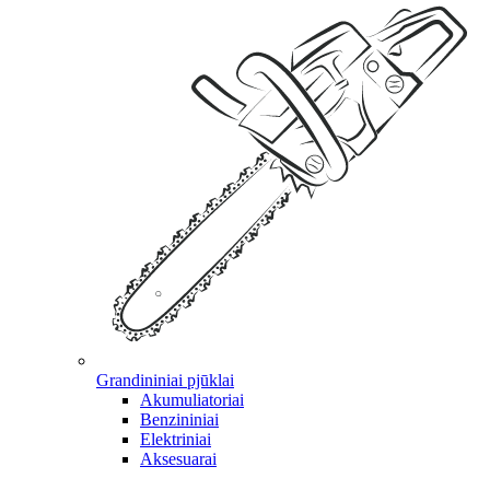
Grandininiai pjūklai
Akumuliatoriai
Benzininiai
Elektriniai
Aksesuarai