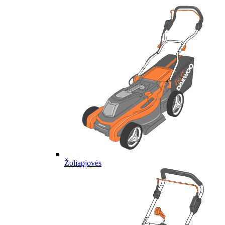
Žoliapjovės