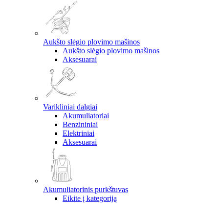
Aukšto slėgio plovimo mašinos
Aukšto slėgio plovimo mašinos
Aksesuarai
Varikliniai dalgiai
Akumuliatoriai
Benzininiai
Elektriniai
Aksesuarai
Akumuliatorinis purkštuvas
Eikite į kategoriją