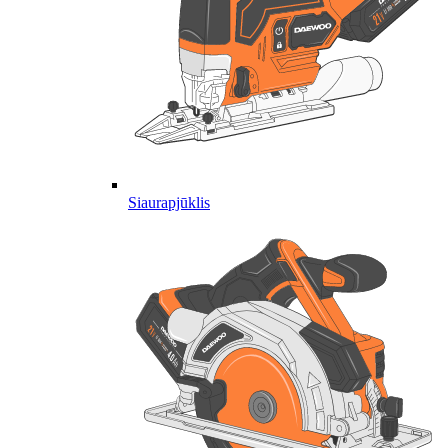
Siaurapjūklis