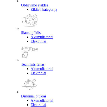
Obliavimo staklės
Eikite į kategoriją
Siaurapjūklis
Akumuliatoriai
Elektriniai
Techninis fenas
Akumuliatoriai
Elektriniai
Diskiniai pjūklai
Akumuliatoriai
Elektriniai