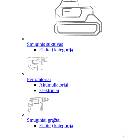
Smūginis suktuvas
Eikite į kategoriją
Perforatoriai
Akumuliatoriai
Elektriniai
Smūginiai grąžtai
Eikite į kategoriją