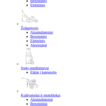
Benzininės
Elektrinės
Žoliapjovės
Akumuliatoriai
Benzininės
Elektrinės
Aksesuarai
Sodo smulkintuvai
Eikite į kategoriją
Kultivatoriai ir motoblokai
Akumuliatoriai
Benzininiai