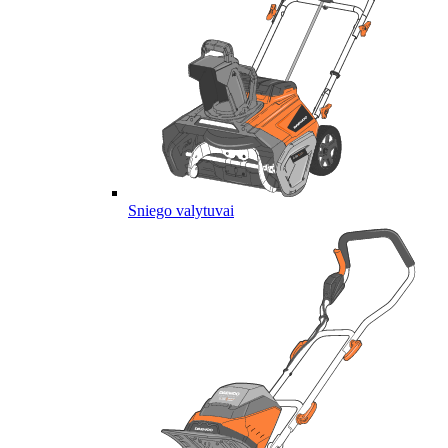
Sniego valytuvai