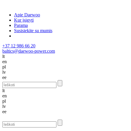
Apie Daewoo
Kur įsigyti
Parama
Susisiekite su mumis
+37 12 986 66 20
baltics@daewoo-power.com
lt
en
pl
lv
ee
lt
en
pl
lv
ee