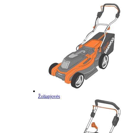
Žoliapjovės