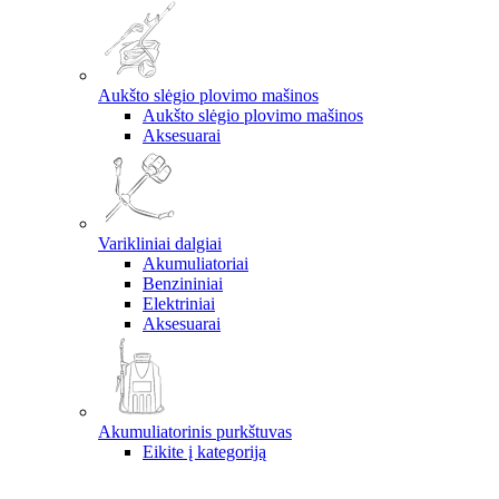
Aukšto slėgio plovimo mašinos
Aukšto slėgio plovimo mašinos
Aksesuarai
Varikliniai dalgiai
Akumuliatoriai
Benzininiai
Elektriniai
Aksesuarai
Akumuliatorinis purkštuvas
Eikite į kategoriją