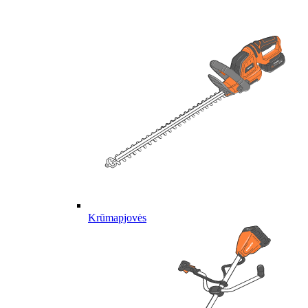
Krūmapjovės