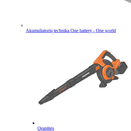
Akumuliatorių technika
One battery - One world
Orapūtės