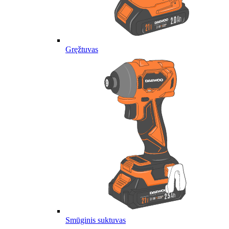
Gręžtuvas
Smūginis suktuvas