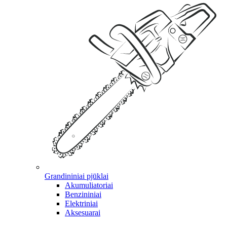
Grandininiai pjūklai
Akumuliatoriai
Benzininiai
Elektriniai
Aksesuarai