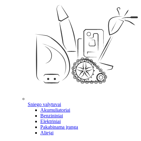
Sniego valytuvai
Akumuliatoriai
Benzininiai
Elektriniai
Pakabinama įranga
Aliejai