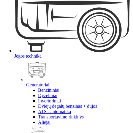
Jėgos technika
Generatoriai
Benzininiai
Dyzeliniai
Invertoriniai
Dviejų degalų benzinas + dujos
ATS - automatika
Transportavimo rinkinys
Aliejai