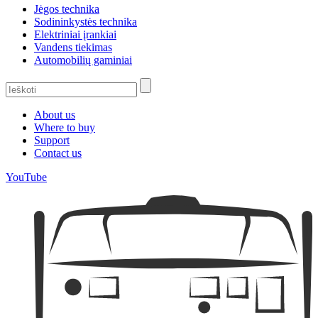
Jėgos technika
Sodininkystės technika
Elektriniai įrankiai
Vandens tiekimas
Automobilių gaminiai
About us
Where to buy
Support
Contact us
YouTube