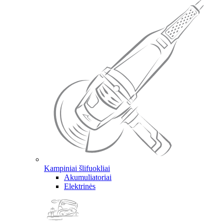
Kampiniai šlifuokliai
Akumuliatoriai
Elektrinės