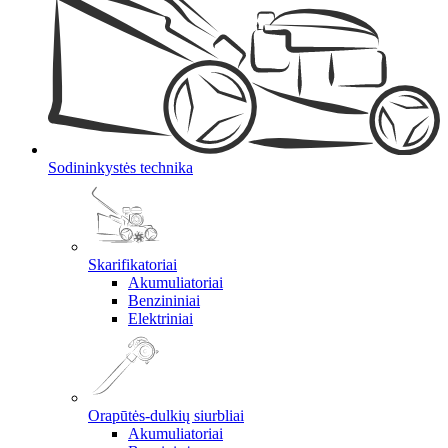
Sodininkystės technika
Skarifikatoriai
Akumuliatoriai
Benzininiai
Elektriniai
Orapūtės-dulkių siurbliai
Akumuliatoriai