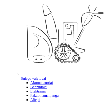
Sniego valytuvai
Akumuliatoriai
Benzininiai
Elektriniai
Pakabinama įranga
Aliejai