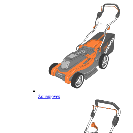
Žoliapjovės