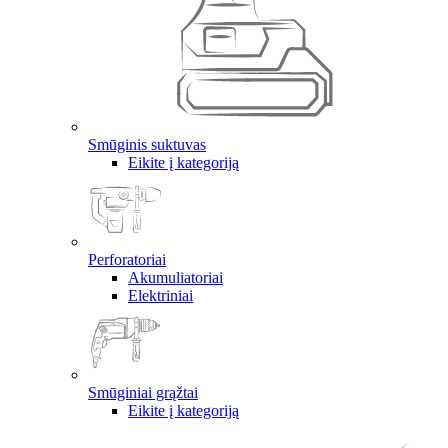
Smūginis suktuvas
Eikite į kategoriją
Perforatoriai
Akumuliatoriai
Elektriniai
Smūginiai grąžtai
Eikite į kategoriją