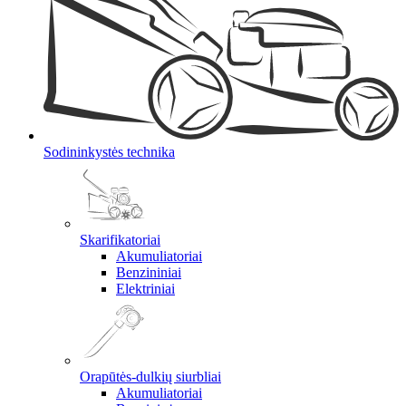
Sodininkystės technika
Skarifikatoriai
Akumuliatoriai
Benzininiai
Elektriniai
Orapūtės-dulkių siurbliai
Akumuliatoriai