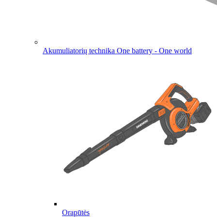
Akumuliatorių technika
One battery - One world
Orapūtės