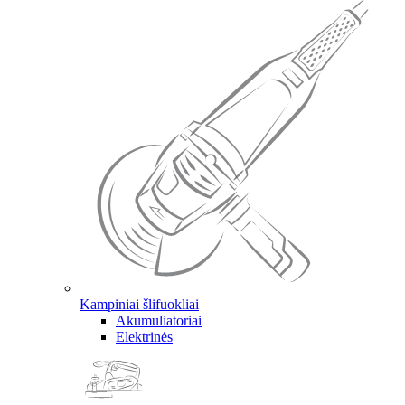
Kampiniai šlifuokliai
Akumuliatoriai
Elektrinės