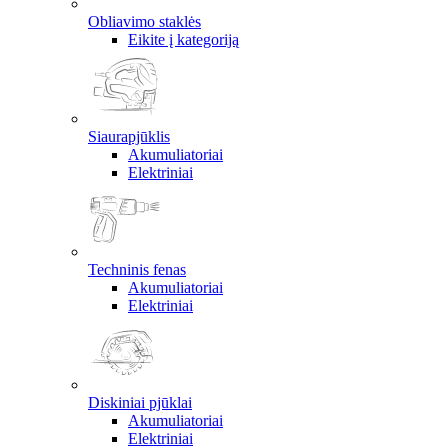
Obliavimo staklės
Eikite į kategoriją
Siaurapjūklis
Akumuliatoriai
Elektriniai
Techninis fenas
Akumuliatoriai
Elektriniai
Diskiniai pjūklai
Akumuliatoriai
Elektriniai