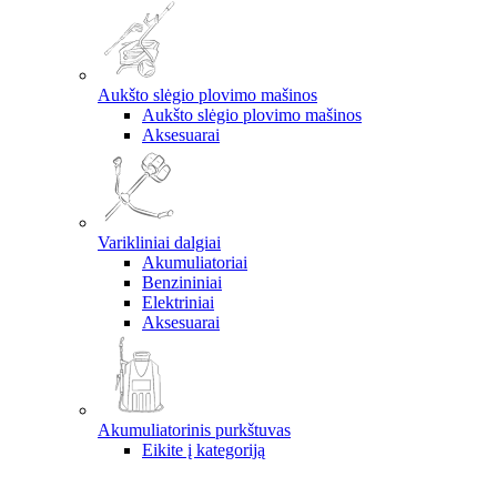
Aukšto slėgio plovimo mašinos
Aukšto slėgio plovimo mašinos
Aksesuarai
Varikliniai dalgiai
Akumuliatoriai
Benzininiai
Elektriniai
Aksesuarai
Akumuliatorinis purkštuvas
Eikite į kategoriją