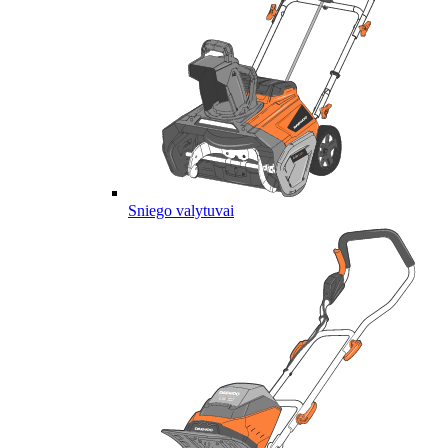
Sniego valytuvai