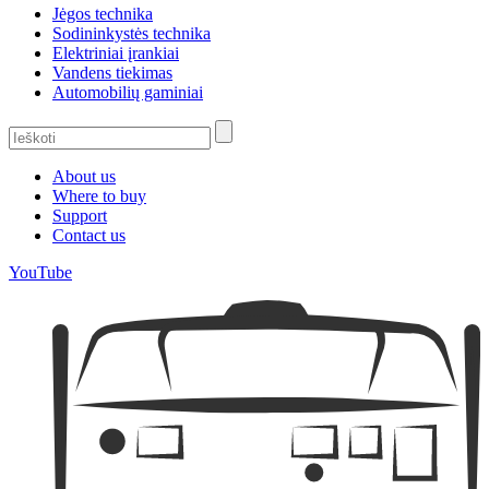
Jėgos technika
Sodininkystės technika
Elektriniai įrankiai
Vandens tiekimas
Automobilių gaminiai
About us
Where to buy
Support
Contact us
YouTube