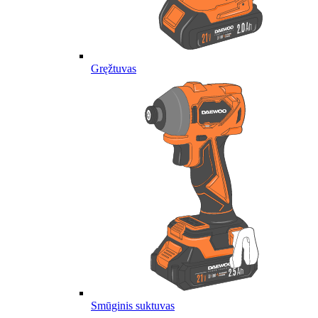
Gręžtuvas
Smūginis suktuvas