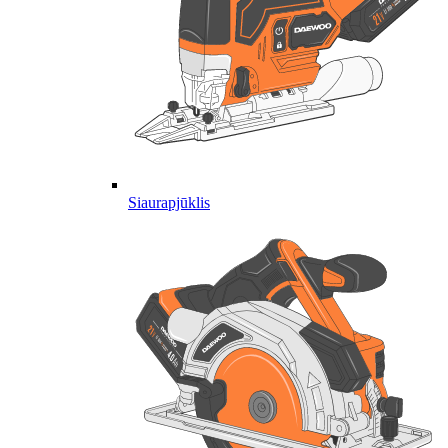
Siaurapjūklis