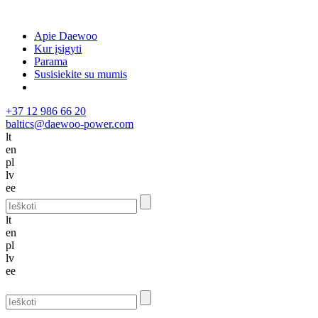
Apie Daewoo
Kur įsigyti
Parama
Susisiekite su mumis
+37 12 986 66 20
baltics@daewoo-power.com
lt
en
pl
lv
ee
lt
en
pl
lv
ee