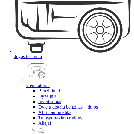
Jėgos technika
Generatoriai
Benzininiai
Dyzeliniai
Invertoriniai
Dviejų degalų benzinas + dujos
ATS - automatika
Transportavimo rinkinys
Aliejai