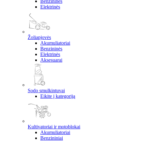
Benzininės
Elektrinės
Žoliapjovės
Akumuliatoriai
Benzininės
Elektrinės
Aksesuarai
Sodo smulkintuvai
Eikite į kategoriją
Kultivatoriai ir motoblokai
Akumuliatoriai
Benzininiai