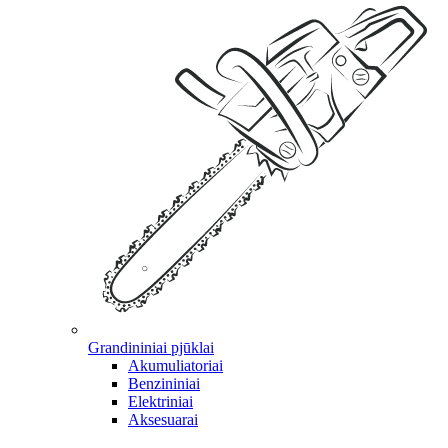
Grandininiai pjūklai
Akumuliatoriai
Benzininiai
Elektriniai
Aksesuarai