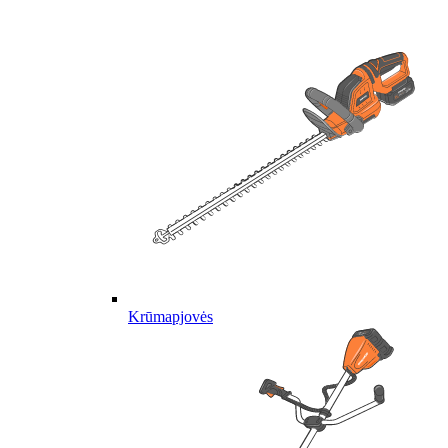
Krūmapjovės