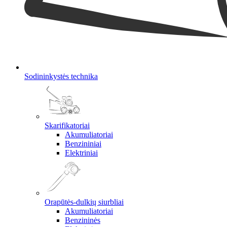
Sodininkystės technika
Skarifikatoriai
Akumuliatoriai
Benzininiai
Elektriniai
Orapūtės-dulkių siurbliai
Akumuliatoriai
Benzininės