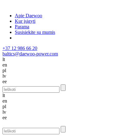
Apie Daewoo
Kur įsigyti
Parama
Susisiekite su mumis
+37 12 986 66 20
baltics@daewoo-power.com
lt
en
pl
lv
ee
lt
en
pl
lv
ee