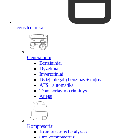
Jėgos technika
Generatoriai
Benzininiai
Dyzeliniai
Invertoriniai
Dviejų degalų benzinas + dujos
ATS - automatika
Transportavimo rinkinys
Aliejai
Kompresoriai
Kompresorius be alyvos
Oro kompresorius