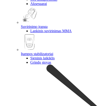
Aksesuarai
Suvirinimo įranga
Lankinis suvirinimas MMA
Įtampos stabilizatoriai
Sieninis laikiklis
Grindų stovas