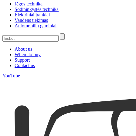
Jėgos technika
Sodininkystės technika
Elektriniai įrankiai
Vandens tiekimas
Automobilių gaminiai
About us
Where to buy
Support
Contact us
YouTube