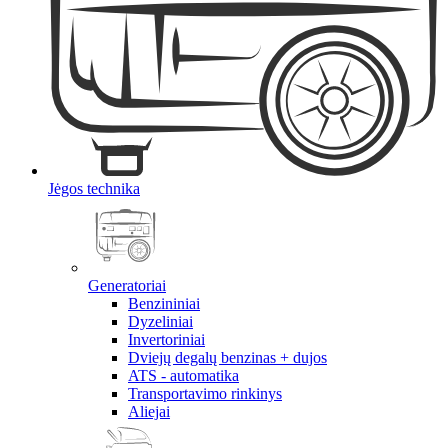
Jėgos technika
Generatoriai
Benzininiai
Dyzeliniai
Invertoriniai
Dviejų degalų benzinas + dujos
ATS - automatika
Transportavimo rinkinys
Aliejai