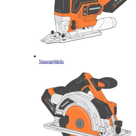
Siaurapjūklis