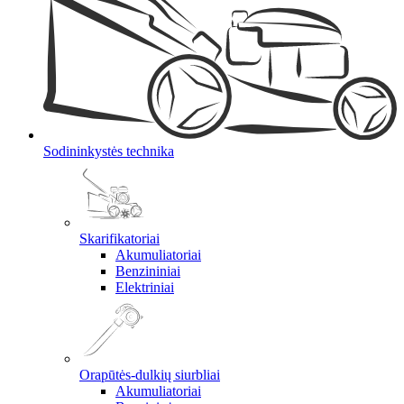
Sodininkystės technika
Skarifikatoriai
Akumuliatoriai
Benzininiai
Elektriniai
Orapūtės-dulkių siurbliai
Akumuliatoriai