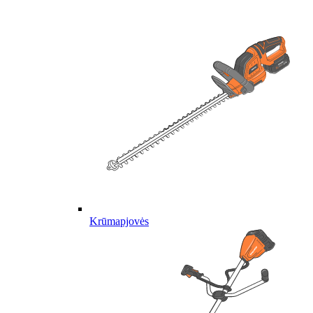
Krūmapjovės