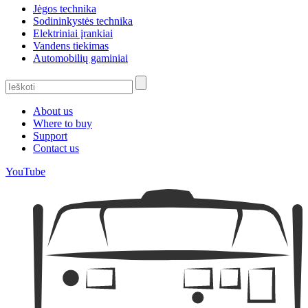
Jėgos technika
Sodininkystės technika
Elektriniai įrankiai
Vandens tiekimas
Automobilių gaminiai
About us
Where to buy
Support
Contact us
YouTube