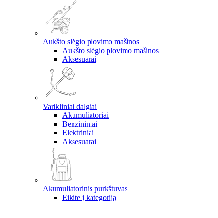
Aukšto slėgio plovimo mašinos
Aukšto slėgio plovimo mašinos
Aksesuarai
Varikliniai dalgiai
Akumuliatoriai
Benzininiai
Elektriniai
Aksesuarai
Akumuliatorinis purkštuvas
Eikite į kategoriją