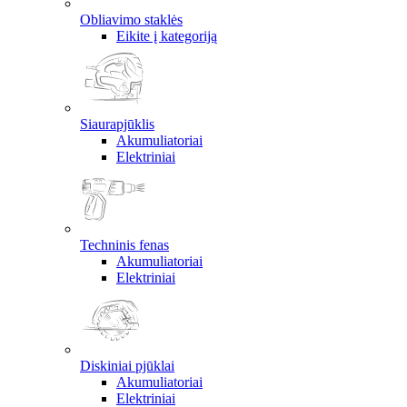
Obliavimo staklės
Eikite į kategoriją
Siaurapjūklis
Akumuliatoriai
Elektriniai
Techninis fenas
Akumuliatoriai
Elektriniai
Diskiniai pjūklai
Akumuliatoriai
Elektriniai