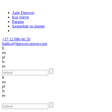
Apie Daewoo
Kur įsigyti
Parama
Susisiekite su mumis
+37 12 986 66 20
baltics@daewoo-power.com
lt
en
pl
lv
ee
lt
en
pl
lv
ee