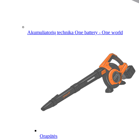
Akumuliatorių technika
One battery - One world
Orapūtės