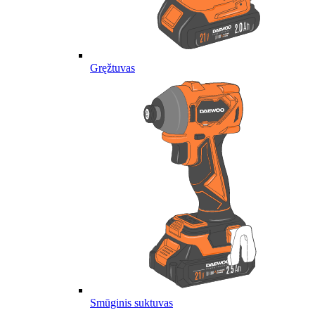
Gręžtuvas
Smūginis suktuvas