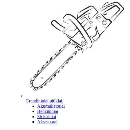
Grandininiai pjūklai
Akumuliatoriai
Benzininiai
Elektriniai
Aksesuarai