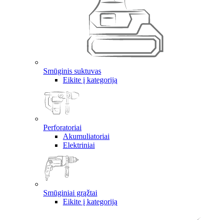
Smūginis suktuvas
Eikite į kategoriją
Perforatoriai
Akumuliatoriai
Elektriniai
Smūginiai grąžtai
Eikite į kategoriją