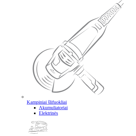
Kampiniai šlifuokliai
Akumuliatoriai
Elektrinės