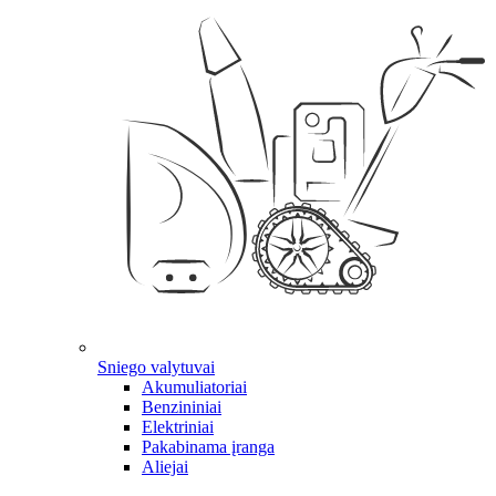
Sniego valytuvai
Akumuliatoriai
Benzininiai
Elektriniai
Pakabinama įranga
Aliejai