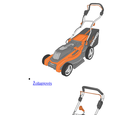
Žoliapjovės