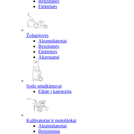
Benzininės
Elektrinės
Žoliapjovės
Akumuliatoriai
Benzininės
Elektrinės
Aksesuarai
Sodo smulkintuvai
Eikite į kategoriją
Kultivatoriai ir motoblokai
Akumuliatoriai
Benzininiai