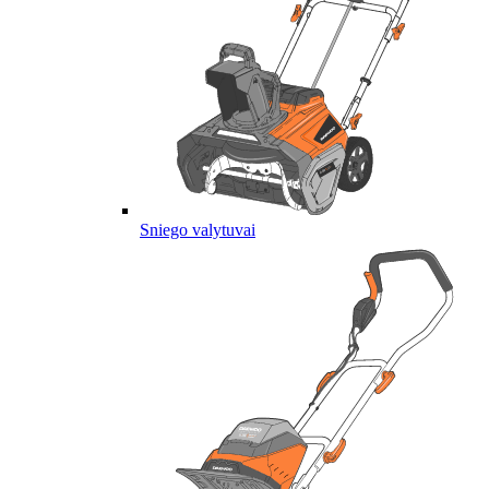
Sniego valytuvai