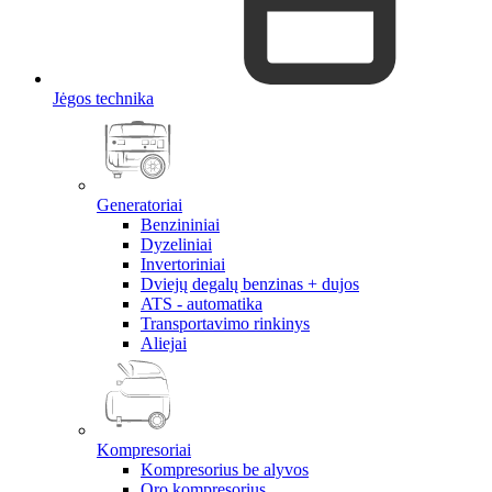
Jėgos technika
Generatoriai
Benzininiai
Dyzeliniai
Invertoriniai
Dviejų degalų benzinas + dujos
ATS - automatika
Transportavimo rinkinys
Aliejai
Kompresoriai
Kompresorius be alyvos
Oro kompresorius