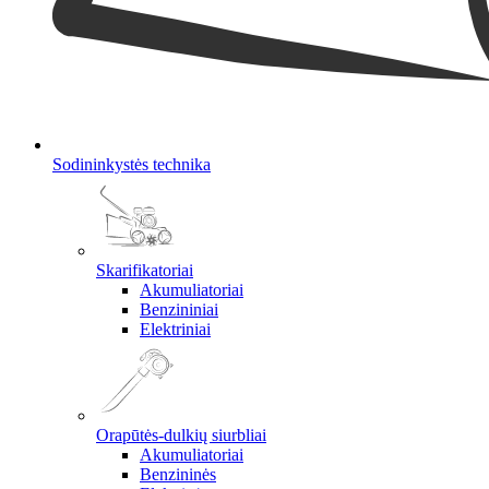
Sodininkystės technika
Skarifikatoriai
Akumuliatoriai
Benzininiai
Elektriniai
Orapūtės-dulkių siurbliai
Akumuliatoriai
Benzininės