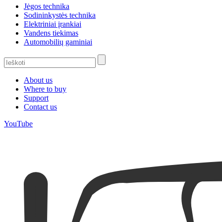
Jėgos technika
Sodininkystės technika
Elektriniai įrankiai
Vandens tiekimas
Automobilių gaminiai
About us
Where to buy
Support
Contact us
YouTube