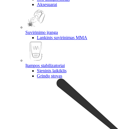
Aksesuarai
Suvirinimo įranga
Lankinis suvirinimas MMA
Įtampos stabilizatoriai
Sieninis laikiklis
Grindų stovas