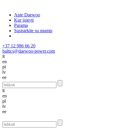
Apie Daewoo
Kur įsigyti
Parama
Susisiekite su mumis
+37 12 986 66 20
baltics@daewoo-power.com
lt
en
pl
lv
ee
lt
en
pl
lv
ee