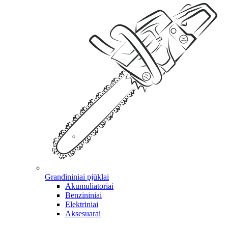
Grandininiai pjūklai
Akumuliatoriai
Benzininiai
Elektriniai
Aksesuarai