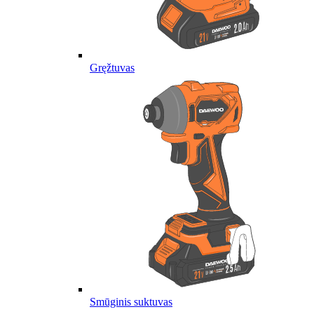
Gręžtuvas
Smūginis suktuvas