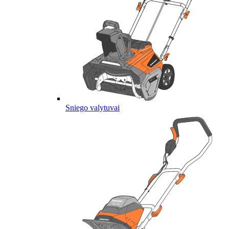
Sniego valytuvai