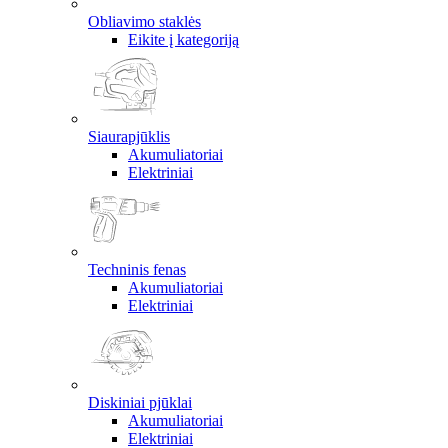
Obliavimo staklės
Eikite į kategoriją
Siaurapjūklis
Akumuliatoriai
Elektriniai
Techninis fenas
Akumuliatoriai
Elektriniai
Diskiniai pjūklai
Akumuliatoriai
Elektriniai