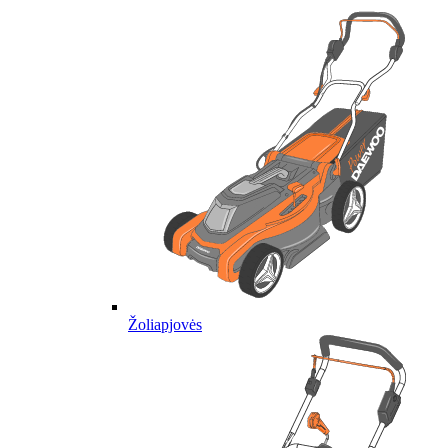
Žoliapjovės