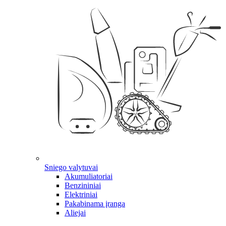
Sniego valytuvai
Akumuliatoriai
Benzininiai
Elektriniai
Pakabinama įranga
Aliejai