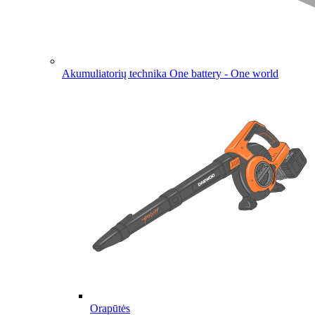
Akumuliatorių technika
One battery - One world
Orapūtės