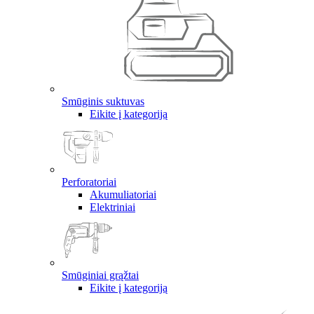
Smūginis suktuvas
Eikite į kategoriją
Perforatoriai
Akumuliatoriai
Elektriniai
Smūginiai grąžtai
Eikite į kategoriją