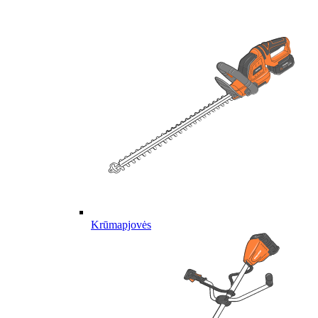
Krūmapjovės