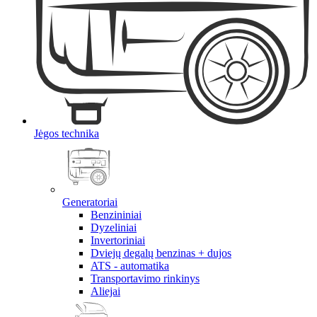
Jėgos technika
Generatoriai
Benzininiai
Dyzeliniai
Invertoriniai
Dviejų degalų benzinas + dujos
ATS - automatika
Transportavimo rinkinys
Aliejai