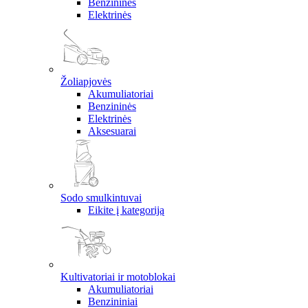
Benzininės
Elektrinės
Žoliapjovės
Akumuliatoriai
Benzininės
Elektrinės
Aksesuarai
Sodo smulkintuvai
Eikite į kategoriją
Kultivatoriai ir motoblokai
Akumuliatoriai
Benzininiai