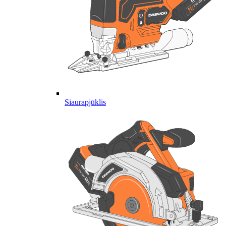
Siaurapjūklis