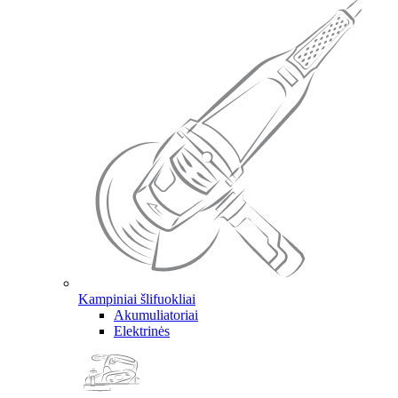
Kampiniai šlifuokliai
Akumuliatoriai
Elektrinės