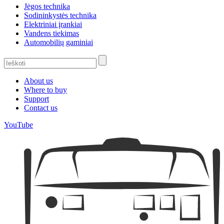
Jėgos technika
Sodininkystės technika
Elektriniai įrankiai
Vandens tiekimas
Automobilių gaminiai
About us
Where to buy
Support
Contact us
YouTube