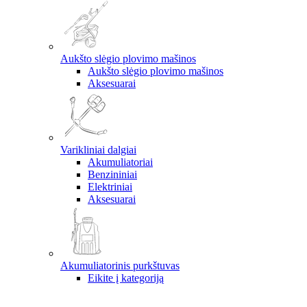
Aukšto slėgio plovimo mašinos
Aukšto slėgio plovimo mašinos
Aksesuarai
Varikliniai dalgiai
Akumuliatoriai
Benzininiai
Elektriniai
Aksesuarai
Akumuliatorinis purkštuvas
Eikite į kategoriją