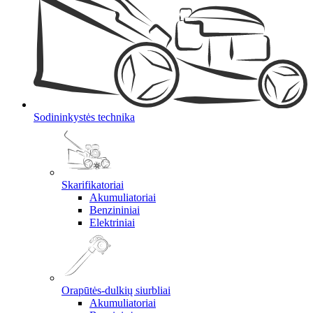
Sodininkystės technika
Skarifikatoriai
Akumuliatoriai
Benzininiai
Elektriniai
Orapūtės-dulkių siurbliai
Akumuliatoriai