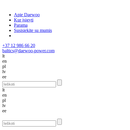
Apie Daewoo
Kur įsigyti
Parama
Susisiekite su mumis
+37 12 986 66 20
baltics@daewoo-power.com
lt
en
pl
lv
ee
lt
en
pl
lv
ee