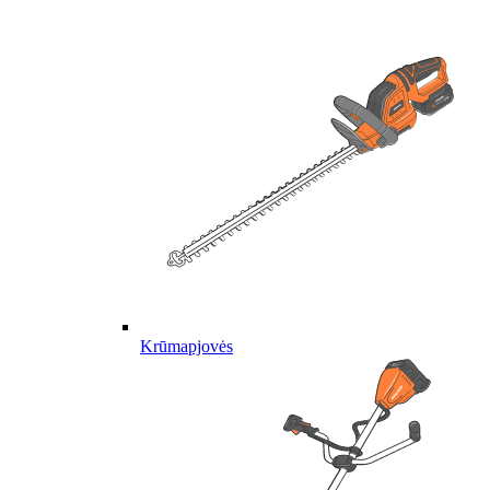
Krūmapjovės