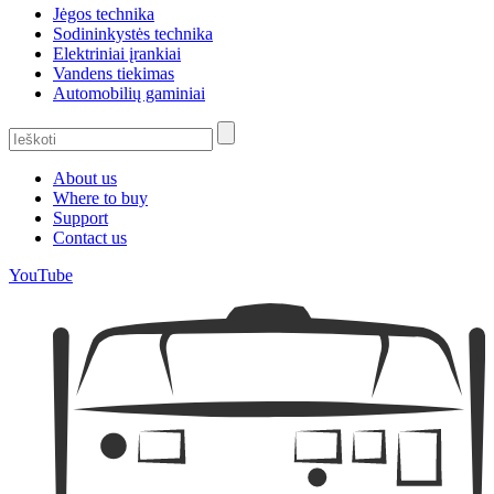
Jėgos technika
Sodininkystės technika
Elektriniai įrankiai
Vandens tiekimas
Automobilių gaminiai
About us
Where to buy
Support
Contact us
YouTube