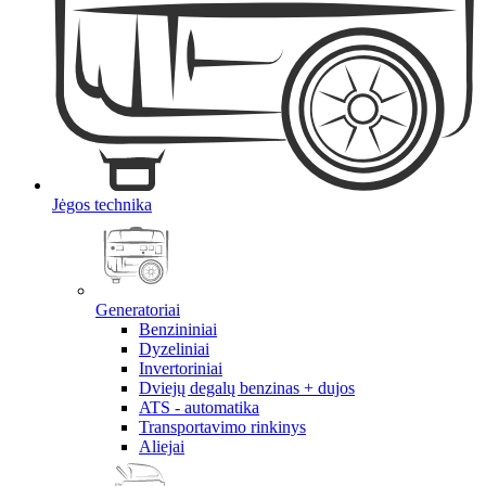
Jėgos technika
Generatoriai
Benzininiai
Dyzeliniai
Invertoriniai
Dviejų degalų benzinas + dujos
ATS - automatika
Transportavimo rinkinys
Aliejai