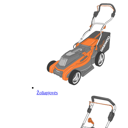
Žoliapjovės