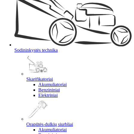
Sodininkystės technika
Skarifikatoriai
Akumuliatoriai
Benzininiai
Elektriniai
Orapūtės-dulkių siurbliai
Akumuliatoriai