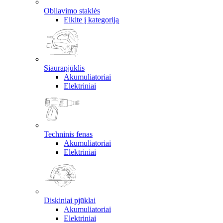
Obliavimo staklės
Eikite į kategoriją
Siaurapjūklis
Akumuliatoriai
Elektriniai
Techninis fenas
Akumuliatoriai
Elektriniai
Diskiniai pjūklai
Akumuliatoriai
Elektriniai