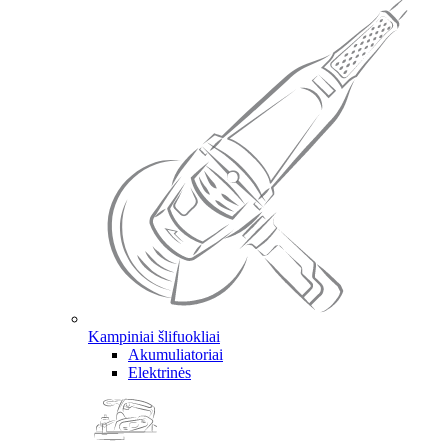
Kampiniai šlifuokliai
Akumuliatoriai
Elektrinės