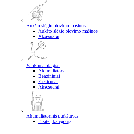
Aukšto slėgio plovimo mašinos
Aukšto slėgio plovimo mašinos
Aksesuarai
Varikliniai dalgiai
Akumuliatoriai
Benzininiai
Elektriniai
Aksesuarai
Akumuliatorinis purkštuvas
Eikite į kategoriją