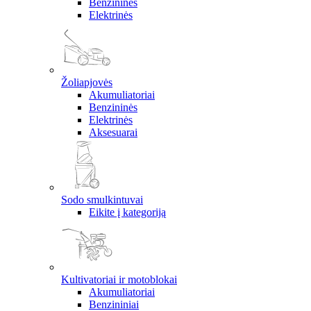
Benzininės
Elektrinės
Žoliapjovės
Akumuliatoriai
Benzininės
Elektrinės
Aksesuarai
Sodo smulkintuvai
Eikite į kategoriją
Kultivatoriai ir motoblokai
Akumuliatoriai
Benzininiai