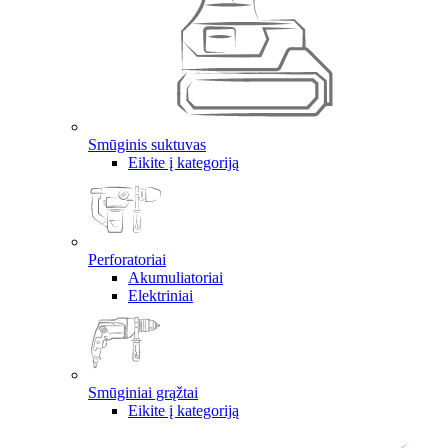
Smūginis suktuvas
Eikite į kategoriją
Perforatoriai
Akumuliatoriai
Elektriniai
Smūginiai grąžtai
Eikite į kategoriją