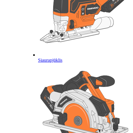
Siaurapjūklis