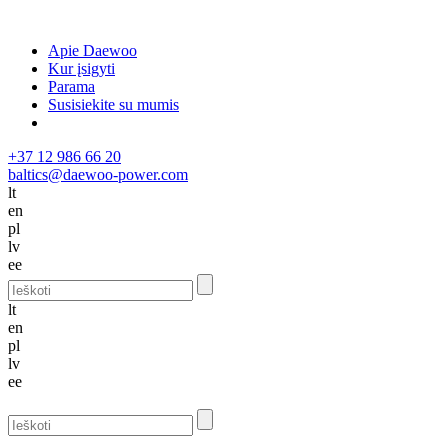
Apie Daewoo
Kur įsigyti
Parama
Susisiekite su mumis
+37 12 986 66 20
baltics@daewoo-power.com
lt
en
pl
lv
ee
lt
en
pl
lv
ee