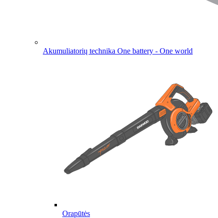
Akumuliatorių technika
One battery - One world
Orapūtės