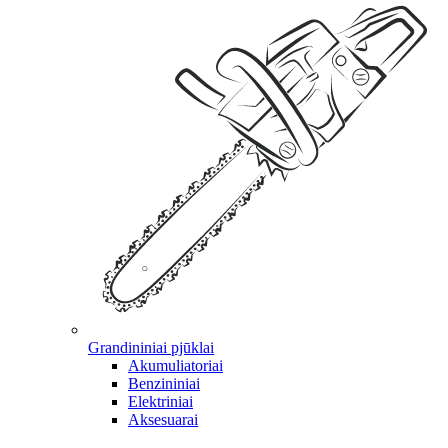
Grandininiai pjūklai
Akumuliatoriai
Benzininiai
Elektriniai
Aksesuarai