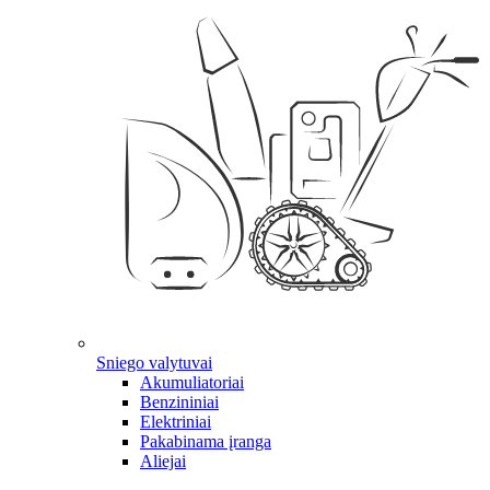
Sniego valytuvai
Akumuliatoriai
Benzininiai
Elektriniai
Pakabinama įranga
Aliejai