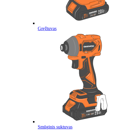
Gręžtuvas
Smūginis suktuvas