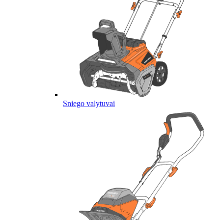
Sniego valytuvai