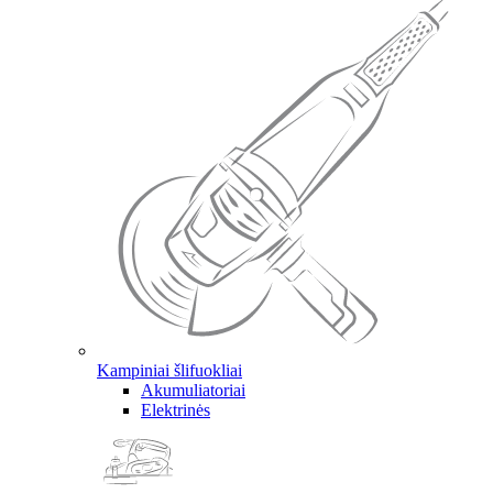
Kampiniai šlifuokliai
Akumuliatoriai
Elektrinės