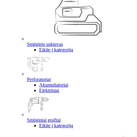
Smūginis suktuvas
Eikite į kategoriją
Perforatoriai
Akumuliatoriai
Elektriniai
Smūginiai grąžtai
Eikite į kategoriją