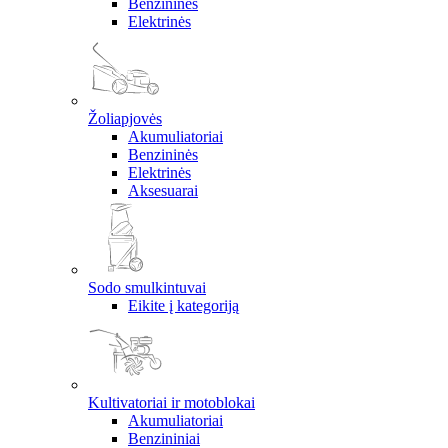
Benzininės
Elektrinės
Žoliapjovės
Akumuliatoriai
Benzininės
Elektrinės
Aksesuarai
Sodo smulkintuvai
Eikite į kategoriją
Kultivatoriai ir motoblokai
Akumuliatoriai
Benzininiai