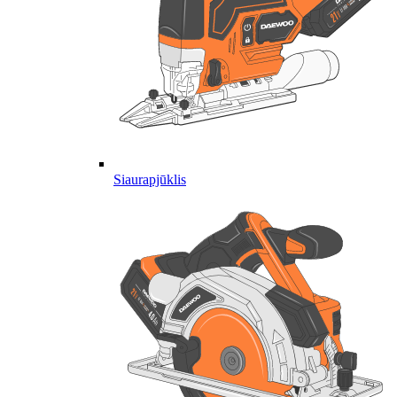
Siaurapjūklis