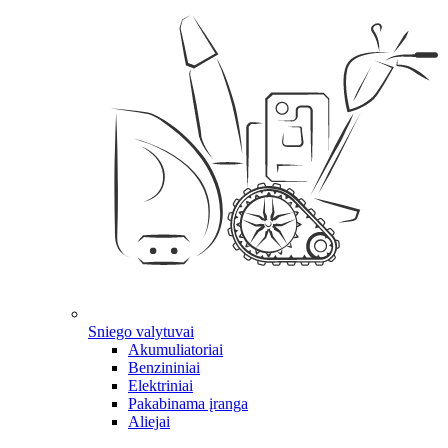
Sniego valytuvai
Akumuliatoriai
Benzininiai
Elektriniai
Pakabinama įranga
Aliejai