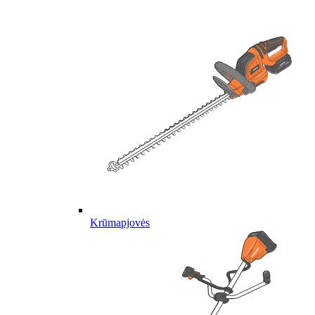
Krūmapjovės