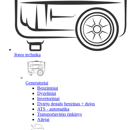
Jėgos technika
Generatoriai
Benzininiai
Dyzeliniai
Invertoriniai
Dviejų degalų benzinas + dujos
ATS - automatika
Transportavimo rinkinys
Aliejai