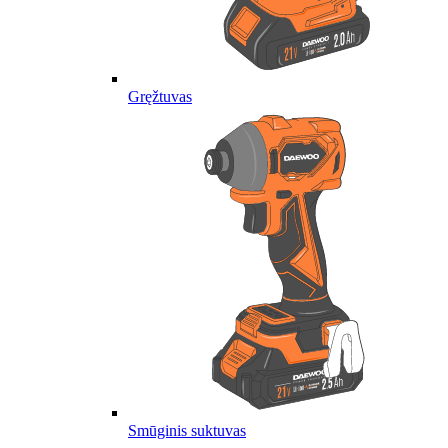
Gręžtuvas
Smūginis suktuvas