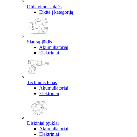
Obliavimo staklės
Eikite į kategoriją
Siaurapjūklis
Akumuliatoriai
Elektriniai
Techninis fenas
Akumuliatoriai
Elektriniai
Diskiniai pjūklai
Akumuliatoriai
Elektriniai