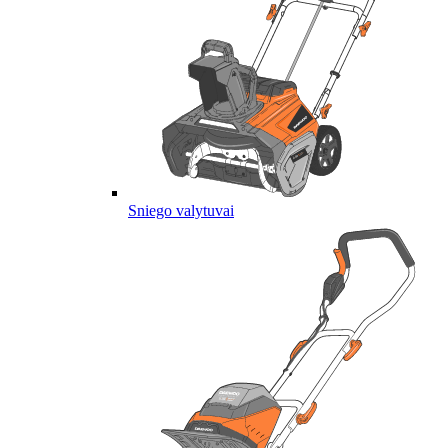
Sniego valytuvai