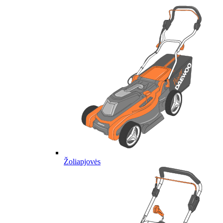
Žoliapjovės