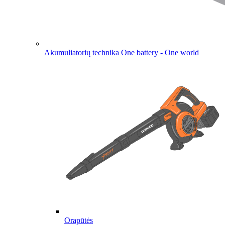
Akumuliatorių technika
One battery - One world
Orapūtės