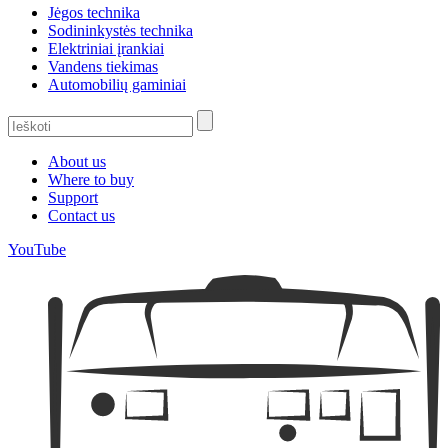
Jėgos technika
Sodininkystės technika
Elektriniai įrankiai
Vandens tiekimas
Automobilių gaminiai
About us
Where to buy
Support
Contact us
YouTube