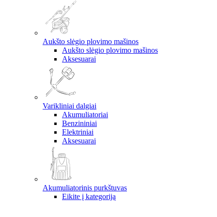
Aukšto slėgio plovimo mašinos
Aukšto slėgio plovimo mašinos
Aksesuarai
Varikliniai dalgiai
Akumuliatoriai
Benzininiai
Elektriniai
Aksesuarai
Akumuliatorinis purkštuvas
Eikite į kategoriją