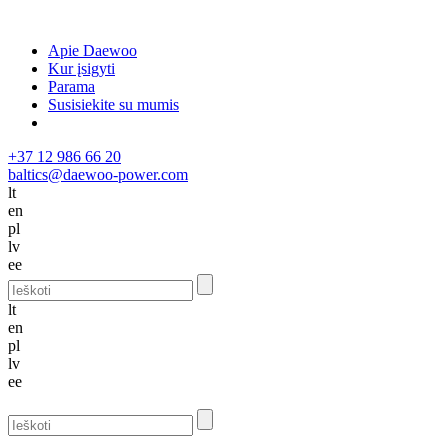
Apie Daewoo
Kur įsigyti
Parama
Susisiekite su mumis
+37 12 986 66 20
baltics@daewoo-power.com
lt
en
pl
lv
ee
lt
en
pl
lv
ee