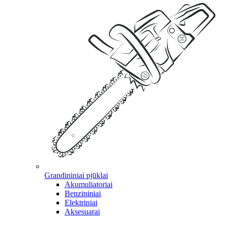
Grandininiai pjūklai
Akumuliatoriai
Benzininiai
Elektriniai
Aksesuarai