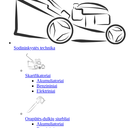
Sodininkystės technika
Skarifikatoriai
Akumuliatoriai
Benzininiai
Elektriniai
Orapūtės-dulkių siurbliai
Akumuliatoriai