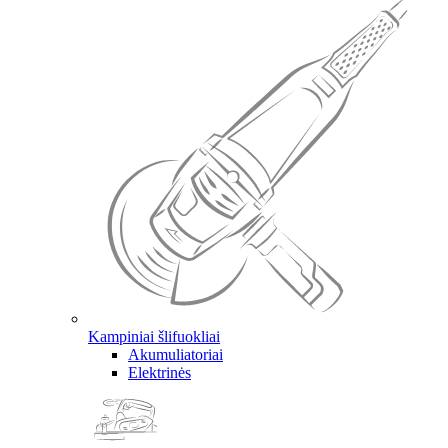
Kampiniai šlifuokliai
Akumuliatoriai
Elektrinės