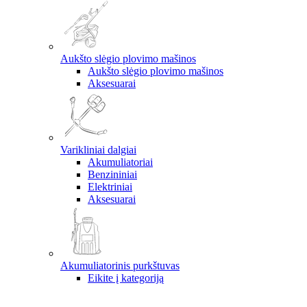
Aukšto slėgio plovimo mašinos
Aukšto slėgio plovimo mašinos
Aksesuarai
Varikliniai dalgiai
Akumuliatoriai
Benzininiai
Elektriniai
Aksesuarai
Akumuliatorinis purkštuvas
Eikite į kategoriją