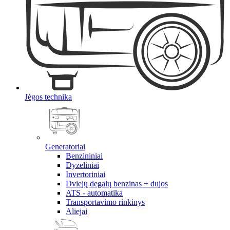
Jėgos technika
Generatoriai
Benzininiai
Dyzeliniai
Invertoriniai
Dviejų degalų benzinas + dujos
ATS - automatika
Transportavimo rinkinys
Aliejai