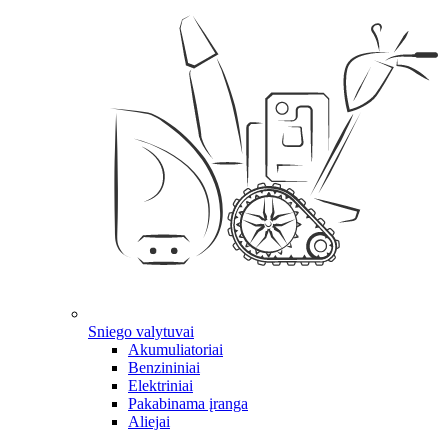
Sniego valytuvai
Akumuliatoriai
Benzininiai
Elektriniai
Pakabinama įranga
Aliejai