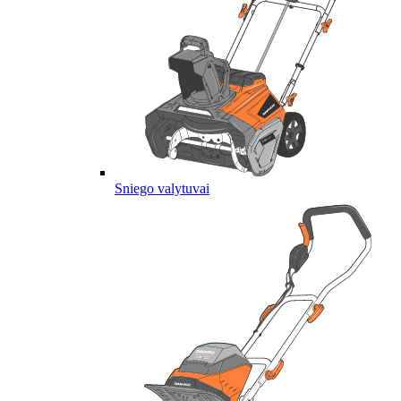
Sniego valytuvai