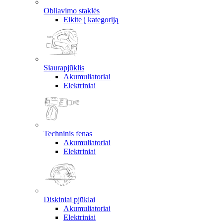
Obliavimo staklės
Eikite į kategoriją
Siaurapjūklis
Akumuliatoriai
Elektriniai
Techninis fenas
Akumuliatoriai
Elektriniai
Diskiniai pjūklai
Akumuliatoriai
Elektriniai