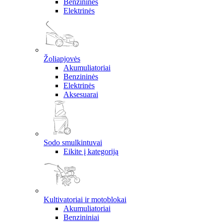
Benzininės
Elektrinės
Žoliapjovės
Akumuliatoriai
Benzininės
Elektrinės
Aksesuarai
Sodo smulkintuvai
Eikite į kategoriją
Kultivatoriai ir motoblokai
Akumuliatoriai
Benzininiai