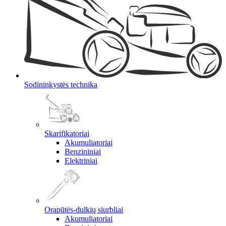
Sodininkystės technika
Skarifikatoriai
Akumuliatoriai
Benzininiai
Elektriniai
Orapūtės-dulkių siurbliai
Akumuliatoriai