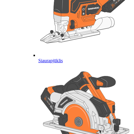
Siaurapjūklis