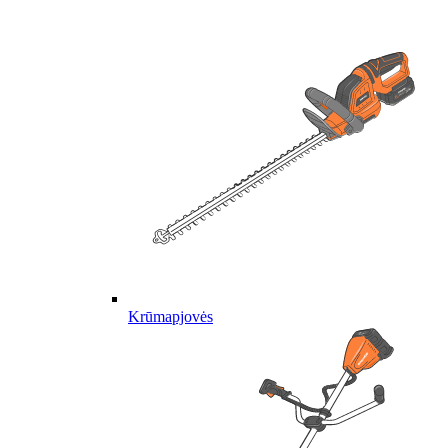
Krūmapjovės