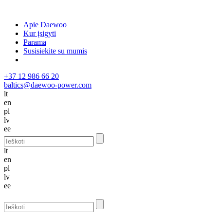
Apie Daewoo
Kur įsigyti
Parama
Susisiekite su mumis
+37 12 986 66 20
baltics@daewoo-power.com
lt
en
pl
lv
ee
lt
en
pl
lv
ee