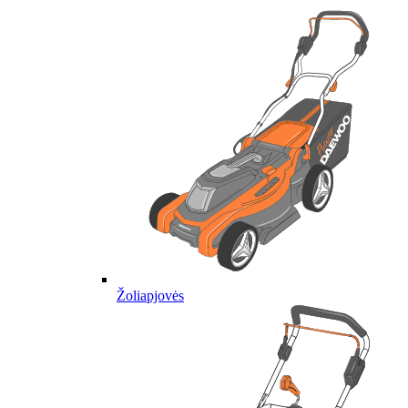
Žoliapjovės