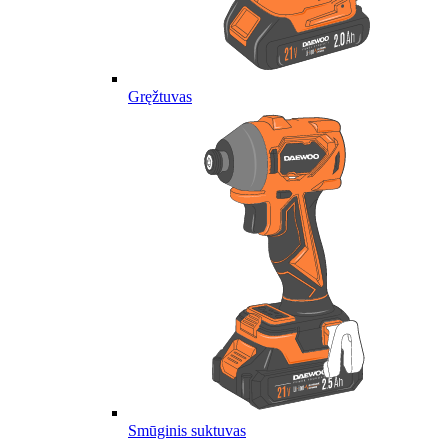
Gręžtuvas
Smūginis suktuvas