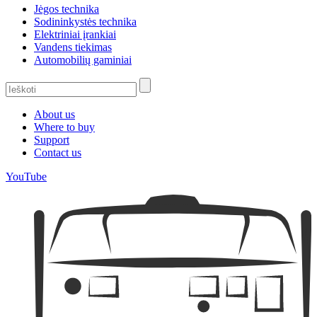
Jėgos technika
Sodininkystės technika
Elektriniai įrankiai
Vandens tiekimas
Automobilių gaminiai
About us
Where to buy
Support
Contact us
YouTube