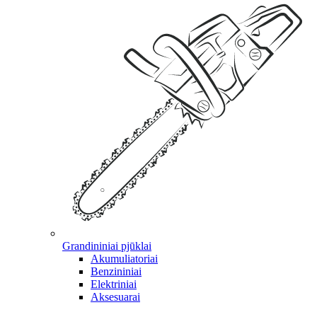
Grandininiai pjūklai
Akumuliatoriai
Benzininiai
Elektriniai
Aksesuarai