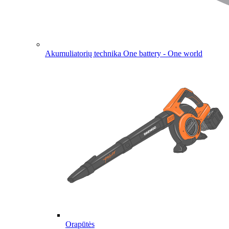
Akumuliatorių technika
One battery - One world
Orapūtės