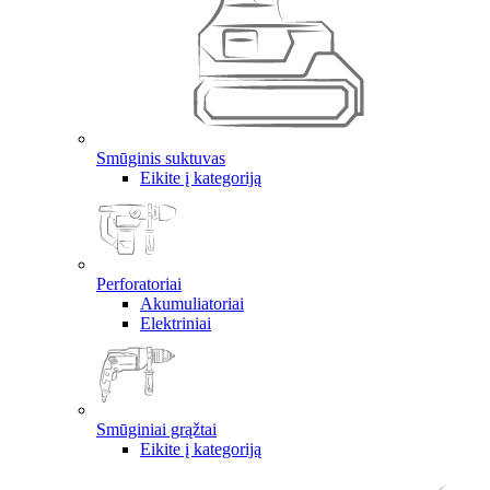
Smūginis suktuvas
Eikite į kategoriją
Perforatoriai
Akumuliatoriai
Elektriniai
Smūginiai grąžtai
Eikite į kategoriją