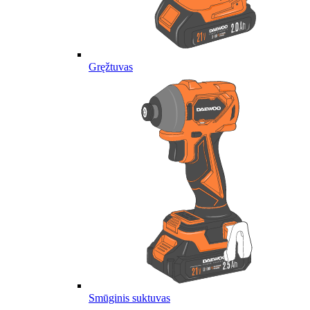
Gręžtuvas
Smūginis suktuvas