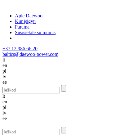
Apie Daewoo
Kur įsigyti
Parama
Susisiekite su mumis
+37 12 986 66 20
baltics@daewoo-power.com
lt
en
pl
lv
ee
lt
en
pl
lv
ee