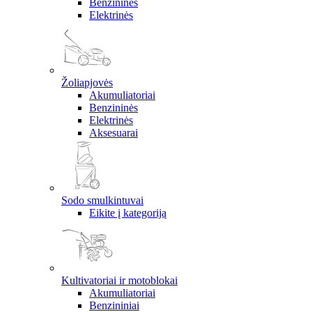
Benzininės
Elektrinės
Žoliapjovės
Akumuliatoriai
Benzininės
Elektrinės
Aksesuarai
Sodo smulkintuvai
Eikite į kategoriją
Kultivatoriai ir motoblokai
Akumuliatoriai
Benzininiai