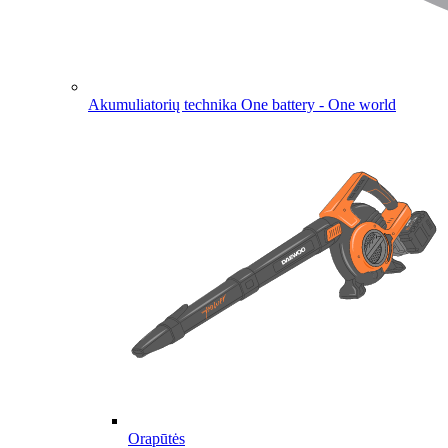
Akumuliatorių technika
One battery - One world
Orapūtės