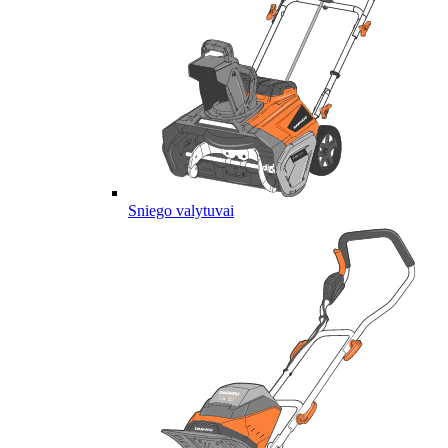
Sniego valytuvai