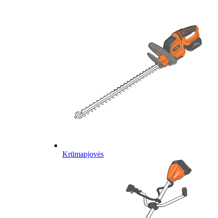
Krūmapjovės