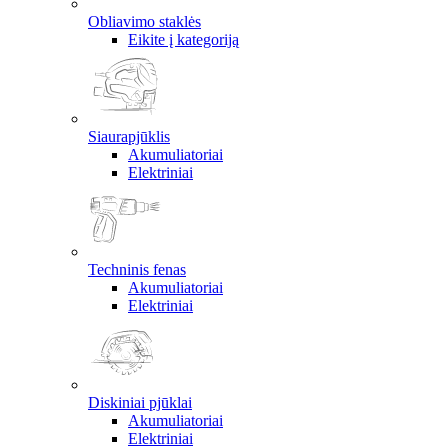
Obliavimo staklės
Eikite į kategoriją
Siaurapjūklis
Akumuliatoriai
Elektriniai
Techninis fenas
Akumuliatoriai
Elektriniai
Diskiniai pjūklai
Akumuliatoriai
Elektriniai