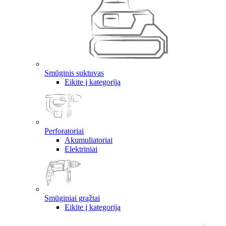
Smūginis suktuvas
Eikite į kategoriją
Perforatoriai
Akumuliatoriai
Elektriniai
Smūginiai grąžtai
Eikite į kategoriją