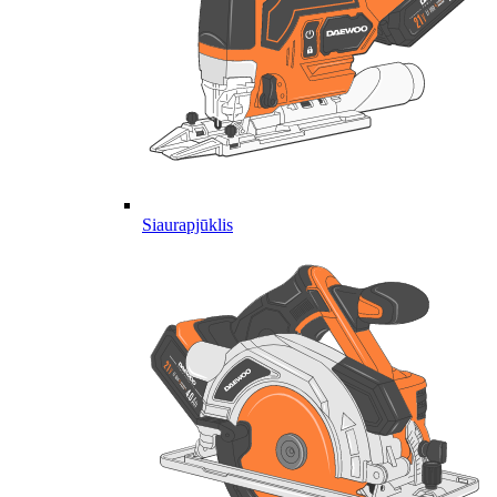
Siaurapjūklis