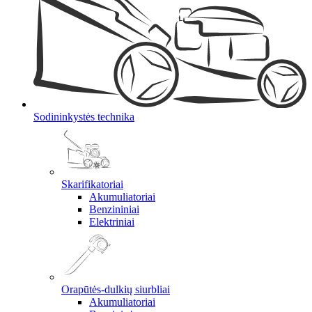
Sodininkystės technika
Skarifikatoriai
Akumuliatoriai
Benzininiai
Elektriniai
Orapūtės-dulkių siurbliai
Akumuliatoriai