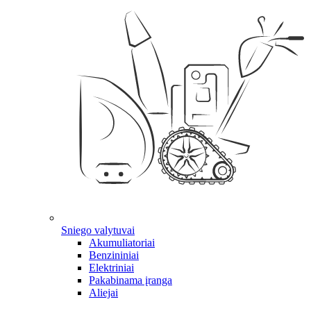
Sniego valytuvai
Akumuliatoriai
Benzininiai
Elektriniai
Pakabinama įranga
Aliejai