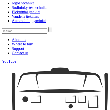
Jėgos technika
Sodininkystės technika
Elektriniai įrankiai
Vandens tiekimas
Automobilių gaminiai
About us
Where to buy
Support
Contact us
YouTube