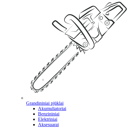
Grandininiai pjūklai
Akumuliatoriai
Benzininiai
Elektriniai
Aksesuarai