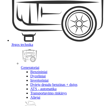
Jėgos technika
Generatoriai
Benzininiai
Dyzeliniai
Invertoriniai
Dviejų degalų benzinas + dujos
ATS - automatika
Transportavimo rinkinys
Aliejai