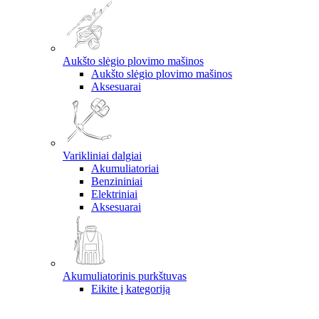
Aukšto slėgio plovimo mašinos
Aukšto slėgio plovimo mašinos
Aksesuarai
Varikliniai dalgiai
Akumuliatoriai
Benzininiai
Elektriniai
Aksesuarai
Akumuliatorinis purkštuvas
Eikite į kategoriją