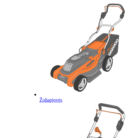
Žoliapjovės