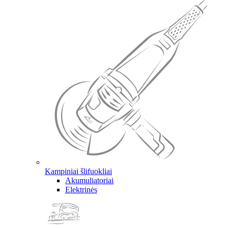
Kampiniai šlifuokliai
Akumuliatoriai
Elektrinės