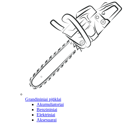
Grandininiai pjūklai
Akumuliatoriai
Benzininiai
Elektriniai
Aksesuarai