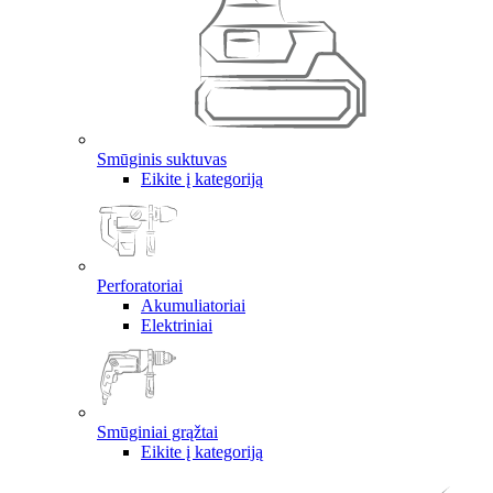
Smūginis suktuvas
Eikite į kategoriją
Perforatoriai
Akumuliatoriai
Elektriniai
Smūginiai grąžtai
Eikite į kategoriją