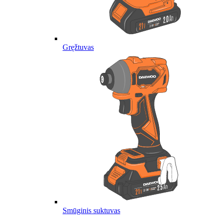
Gręžtuvas
Smūginis suktuvas