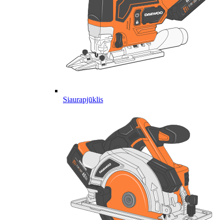
Siaurapjūklis