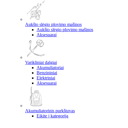
Aukšto slėgio plovimo mašinos
Aukšto slėgio plovimo mašinos
Aksesuarai
Varikliniai dalgiai
Akumuliatoriai
Benzininiai
Elektriniai
Aksesuarai
Akumuliatorinis purkštuvas
Eikite į kategoriją