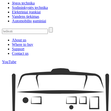
Jėgos technika
Sodininkystės technika
Elektriniai įrankiai
Vandens tiekimas
Automobilių gaminiai
About us
Where to buy
Support
Contact us
YouTube