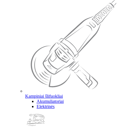
Kampiniai šlifuokliai
Akumuliatoriai
Elektrinės