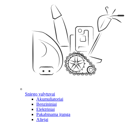
Sniego valytuvai
Akumuliatoriai
Benzininiai
Elektriniai
Pakabinama įranga
Aliejai