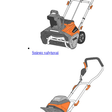
Sniego valytuvai