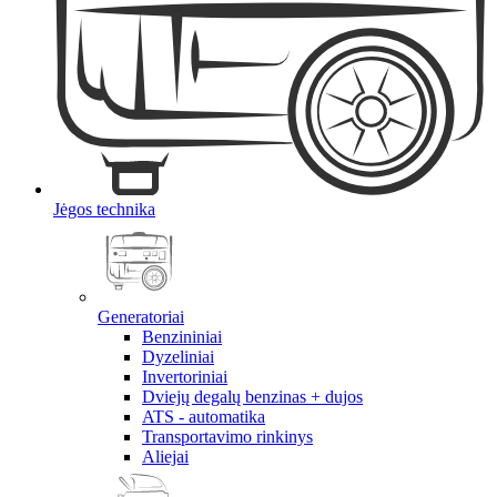
Jėgos technika
Generatoriai
Benzininiai
Dyzeliniai
Invertoriniai
Dviejų degalų benzinas + dujos
ATS - automatika
Transportavimo rinkinys
Aliejai