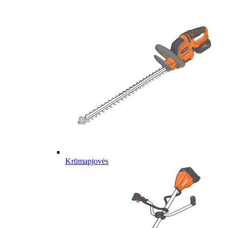
Krūmapjovės