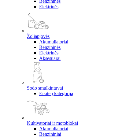
Benzininės
Elektrinės
Žoliapjovės
Akumuliatoriai
Benzininės
Elektrinės
Aksesuarai
Sodo smulkintuvai
Eikite į kategoriją
Kultivatoriai ir motoblokai
Akumuliatoriai
Benzininiai