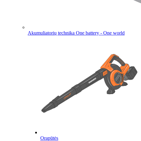
Akumuliatorių technika
One battery - One world
Orapūtės