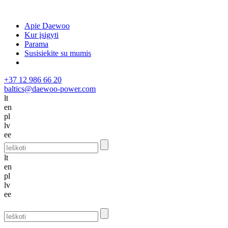
Apie Daewoo
Kur įsigyti
Parama
Susisiekite su mumis
+37 12 986 66 20
baltics@daewoo-power.com
lt
en
pl
lv
ee
lt
en
pl
lv
ee