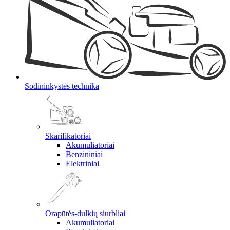
Sodininkystės technika
Skarifikatoriai
Akumuliatoriai
Benzininiai
Elektriniai
Orapūtės-dulkių siurbliai
Akumuliatoriai