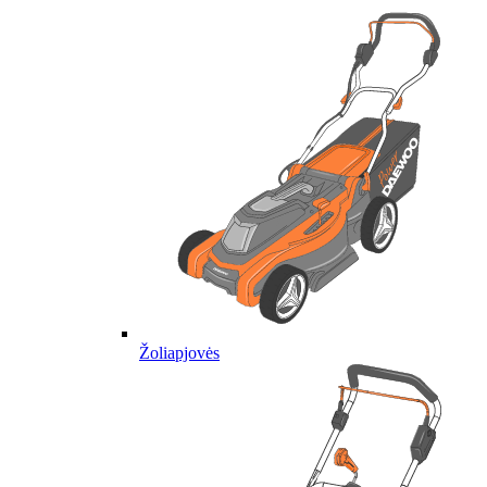
Žoliapjovės