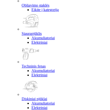
Obliavimo staklės
Eikite į kategoriją
Siaurapjūklis
Akumuliatoriai
Elektriniai
Techninis fenas
Akumuliatoriai
Elektriniai
Diskiniai pjūklai
Akumuliatoriai
Elektriniai