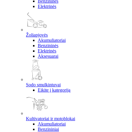
Benzininės
Elektrinės
Žoliapjovės
Akumuliatoriai
Benzininės
Elektrinės
Aksesuarai
Sodo smulkintuvai
Eikite į kategoriją
Kultivatoriai ir motoblokai
Akumuliatoriai
Benzininiai