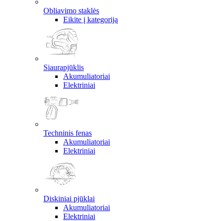
Obliavimo staklės
Eikite į kategoriją
Siaurapjūklis
Akumuliatoriai
Elektriniai
Techninis fenas
Akumuliatoriai
Elektriniai
Diskiniai pjūklai
Akumuliatoriai
Elektriniai