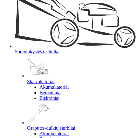
Sodininkystės technika
Skarifikatoriai
Akumuliatoriai
Benzininiai
Elektriniai
Orapūtės-dulkių siurbliai
Akumuliatoriai