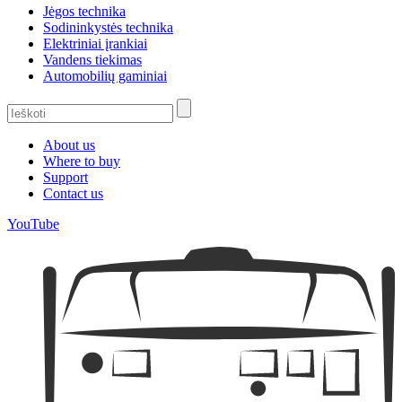
Jėgos technika
Sodininkystės technika
Elektriniai įrankiai
Vandens tiekimas
Automobilių gaminiai
About us
Where to buy
Support
Contact us
YouTube