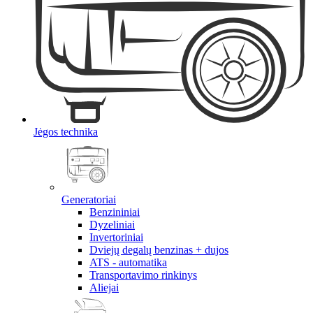
Jėgos technika
Generatoriai
Benzininiai
Dyzeliniai
Invertoriniai
Dviejų degalų benzinas + dujos
ATS - automatika
Transportavimo rinkinys
Aliejai