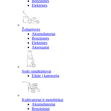
Benzininės
Elektrinės
Žoliapjovės
Akumuliatoriai
Benzininės
Elektrinės
Aksesuarai
Sodo smulkintuvai
Eikite į kategoriją
Kultivatoriai ir motoblokai
Akumuliatoriai
Benzininiai