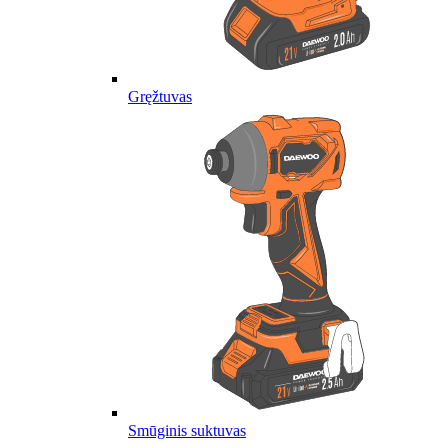
Gręžtuvas
Smūginis suktuvas