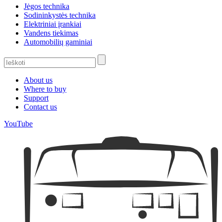
Jėgos technika
Sodininkystės technika
Elektriniai įrankiai
Vandens tiekimas
Automobilių gaminiai
About us
Where to buy
Support
Contact us
YouTube