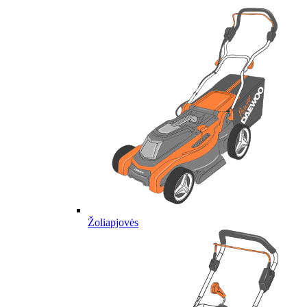
Žoliapjovės