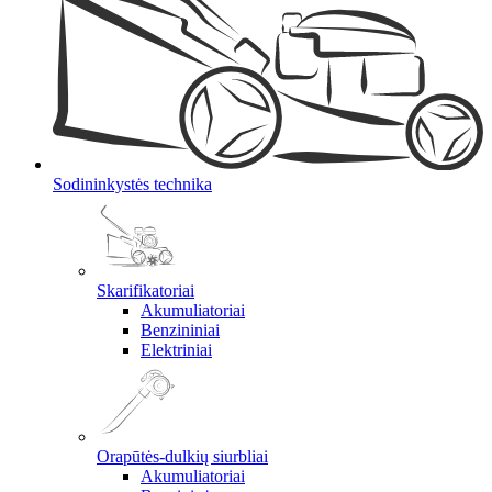
Sodininkystės technika
Skarifikatoriai
Akumuliatoriai
Benzininiai
Elektriniai
Orapūtės-dulkių siurbliai
Akumuliatoriai