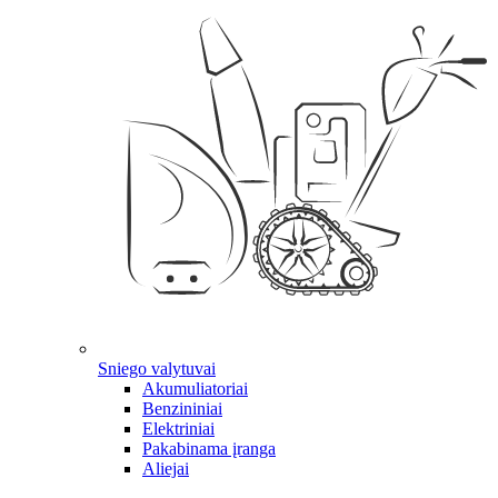
Sniego valytuvai
Akumuliatoriai
Benzininiai
Elektriniai
Pakabinama įranga
Aliejai