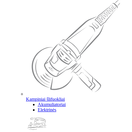
Kampiniai šlifuokliai
Akumuliatoriai
Elektrinės