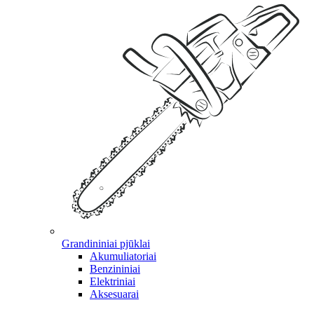
Grandininiai pjūklai
Akumuliatoriai
Benzininiai
Elektriniai
Aksesuarai