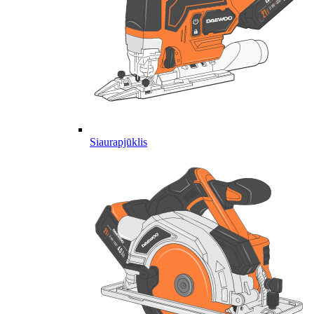
Siaurapjūklis