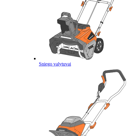
Sniego valytuvai