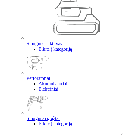
Smūginis suktuvas
Eikite į kategoriją
Perforatoriai
Akumuliatoriai
Elektriniai
Smūginiai grąžtai
Eikite į kategoriją