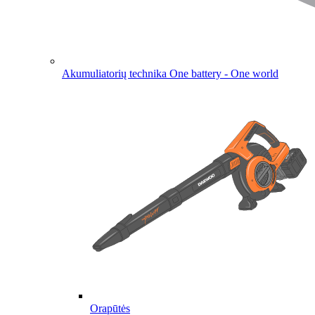
Akumuliatorių technika
One battery - One world
Orapūtės