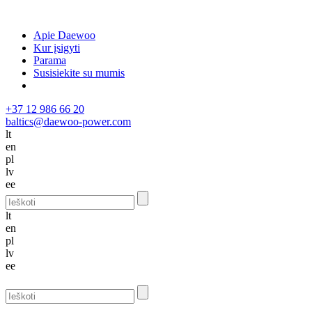
Apie Daewoo
Kur įsigyti
Parama
Susisiekite su mumis
+37 12 986 66 20
baltics@daewoo-power.com
lt
en
pl
lv
ee
lt
en
pl
lv
ee