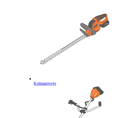
Krūmapjovės