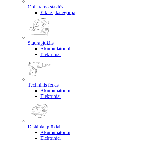
Obliavimo staklės
Eikite į kategoriją
Siaurapjūklis
Akumuliatoriai
Elektriniai
Techninis fenas
Akumuliatoriai
Elektriniai
Diskiniai pjūklai
Akumuliatoriai
Elektriniai