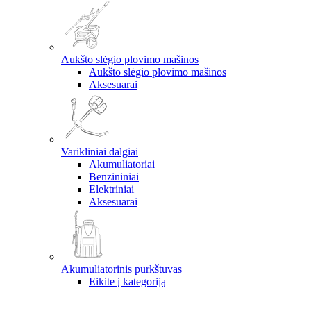
Aukšto slėgio plovimo mašinos
Aukšto slėgio plovimo mašinos
Aksesuarai
Varikliniai dalgiai
Akumuliatoriai
Benzininiai
Elektriniai
Aksesuarai
Akumuliatorinis purkštuvas
Eikite į kategoriją