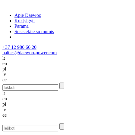
Apie Daewoo
Kur įsigyti
Parama
Susisiekite su mumis
+37 12 986 66 20
baltics@daewoo-power.com
lt
en
pl
lv
ee
lt
en
pl
lv
ee