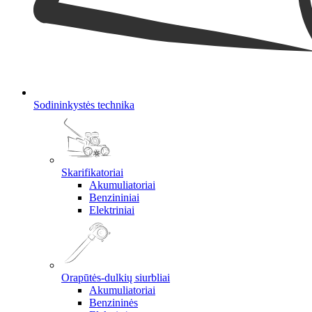
Sodininkystės technika
Skarifikatoriai
Akumuliatoriai
Benzininiai
Elektriniai
Orapūtės-dulkių siurbliai
Akumuliatoriai
Benzininės