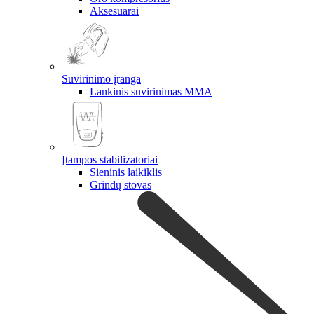
Aksesuarai
Suvirinimo įranga
Lankinis suvirinimas MMA
Įtampos stabilizatoriai
Sieninis laikiklis
Grindų stovas