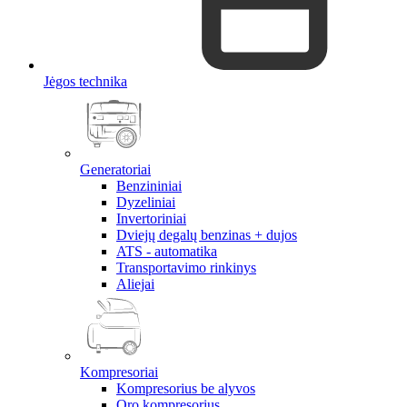
Jėgos technika
Generatoriai
Benzininiai
Dyzeliniai
Invertoriniai
Dviejų degalų benzinas + dujos
ATS - automatika
Transportavimo rinkinys
Aliejai
Kompresoriai
Kompresorius be alyvos
Oro kompresorius