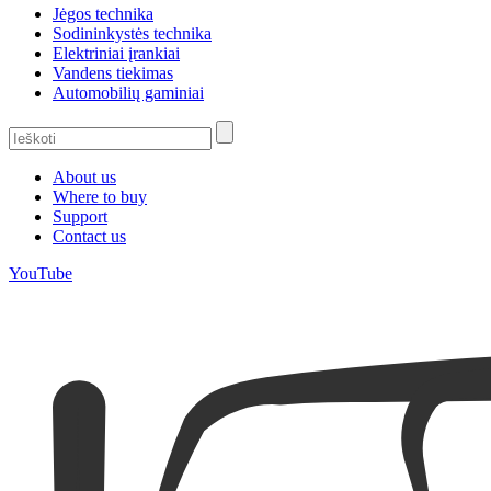
Jėgos technika
Sodininkystės technika
Elektriniai įrankiai
Vandens tiekimas
Automobilių gaminiai
About us
Where to buy
Support
Contact us
YouTube