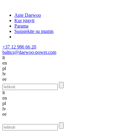
Apie Daewoo
Kur įsigyti
Parama
Susisiekite su mumis
+37 12 986 66 20
baltics@daewoo-power.com
lt
en
pl
lv
ee
lt
en
pl
lv
ee