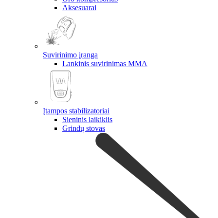
Aksesuarai
Suvirinimo įranga
Lankinis suvirinimas MMA
Įtampos stabilizatoriai
Sieninis laikiklis
Grindų stovas