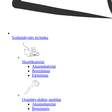
Sodininkystės technika
Skarifikatoriai
Akumuliatoriai
Benzininiai
Elektriniai
Orapūtės-dulkių siurbliai
Akumuliatoriai
Benzininės