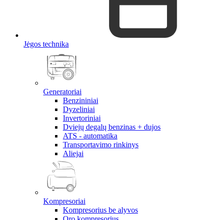
Jėgos technika
Generatoriai
Benzininiai
Dyzeliniai
Invertoriniai
Dviejų degalų benzinas + dujos
ATS - automatika
Transportavimo rinkinys
Aliejai
Kompresoriai
Kompresorius be alyvos
Oro kompresorius