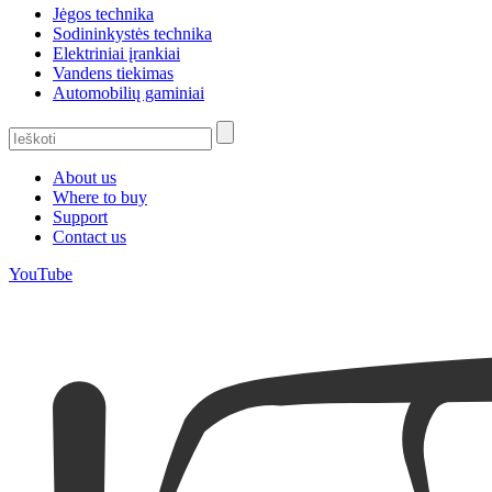
Jėgos technika
Sodininkystės technika
Elektriniai įrankiai
Vandens tiekimas
Automobilių gaminiai
About us
Where to buy
Support
Contact us
YouTube