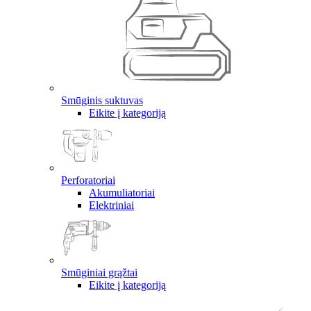
Smūginis suktuvas
Eikite į kategoriją
Perforatoriai
Akumuliatoriai
Elektriniai
Smūginiai grąžtai
Eikite į kategoriją