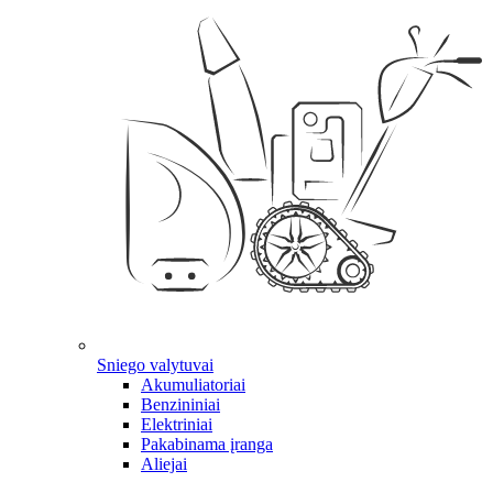
Sniego valytuvai
Akumuliatoriai
Benzininiai
Elektriniai
Pakabinama įranga
Aliejai