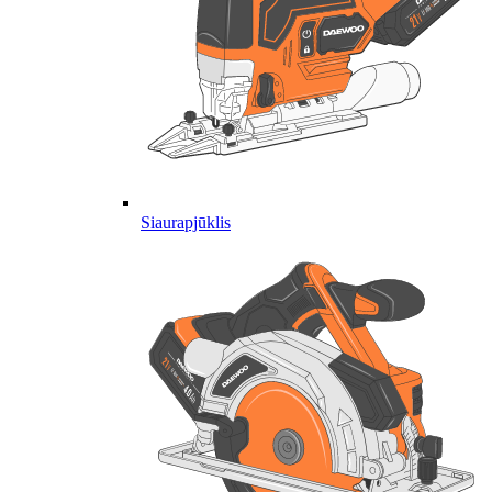
Siaurapjūklis