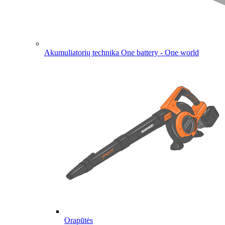
Akumuliatorių technika
One battery - One world
Orapūtės