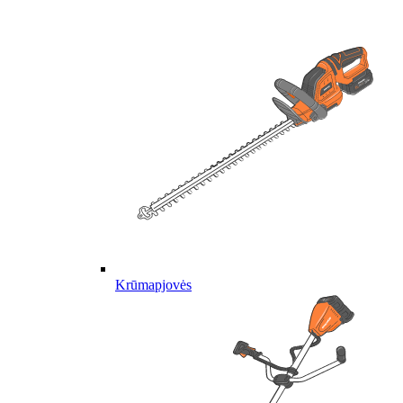
Krūmapjovės