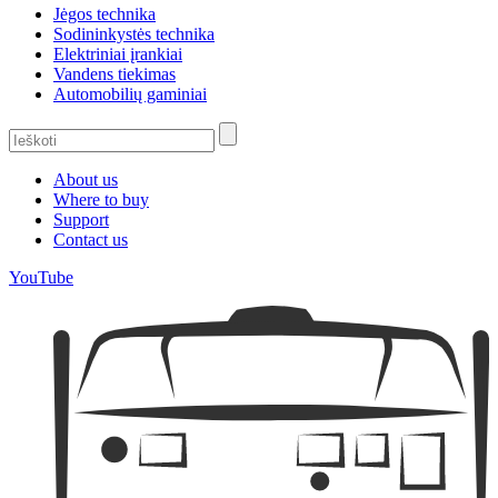
Jėgos technika
Sodininkystės technika
Elektriniai įrankiai
Vandens tiekimas
Automobilių gaminiai
About us
Where to buy
Support
Contact us
YouTube