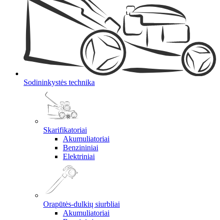
Sodininkystės technika
Skarifikatoriai
Akumuliatoriai
Benzininiai
Elektriniai
Orapūtės-dulkių siurbliai
Akumuliatoriai