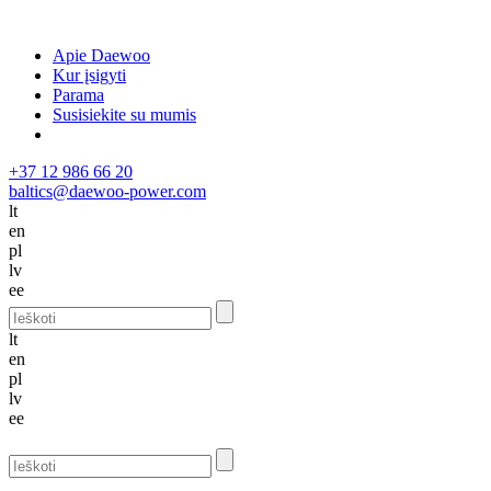
Apie Daewoo
Kur įsigyti
Parama
Susisiekite su mumis
+37 12 986 66 20
baltics@daewoo-power.com
lt
en
pl
lv
ee
lt
en
pl
lv
ee