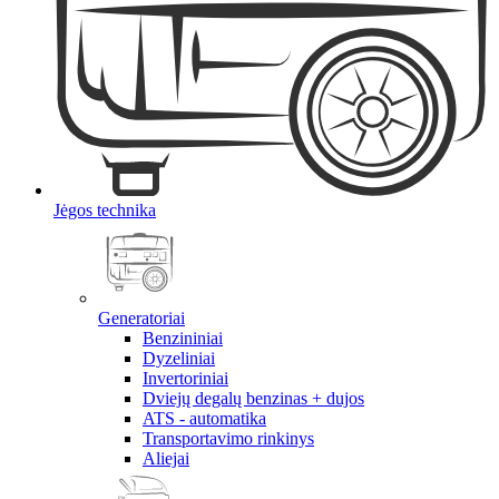
Jėgos technika
Generatoriai
Benzininiai
Dyzeliniai
Invertoriniai
Dviejų degalų benzinas + dujos
ATS - automatika
Transportavimo rinkinys
Aliejai