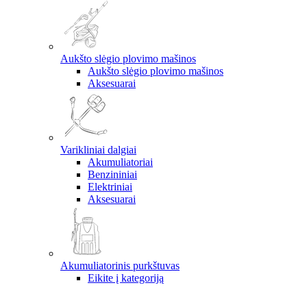
Aukšto slėgio plovimo mašinos
Aukšto slėgio plovimo mašinos
Aksesuarai
Varikliniai dalgiai
Akumuliatoriai
Benzininiai
Elektriniai
Aksesuarai
Akumuliatorinis purkštuvas
Eikite į kategoriją