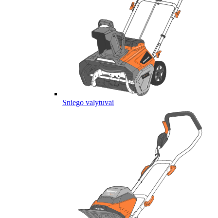
Sniego valytuvai