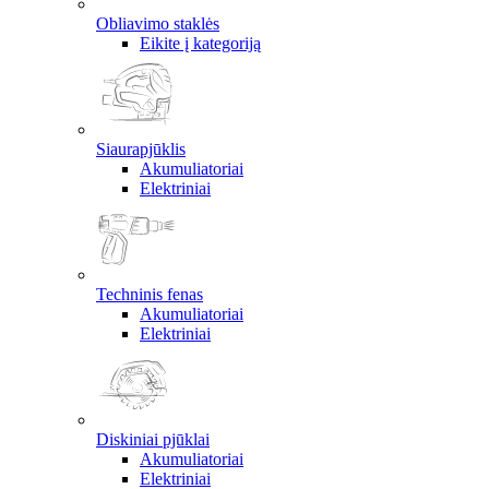
Obliavimo staklės
Eikite į kategoriją
Siaurapjūklis
Akumuliatoriai
Elektriniai
Techninis fenas
Akumuliatoriai
Elektriniai
Diskiniai pjūklai
Akumuliatoriai
Elektriniai