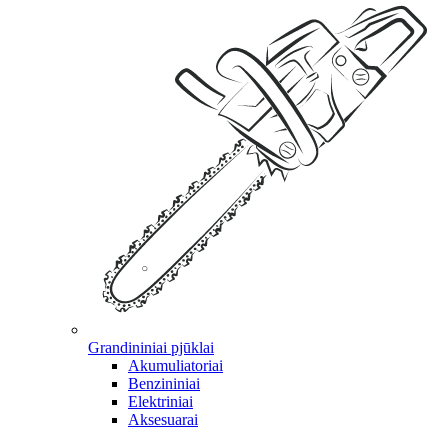
Grandininiai pjūklai
Akumuliatoriai
Benzininiai
Elektriniai
Aksesuarai