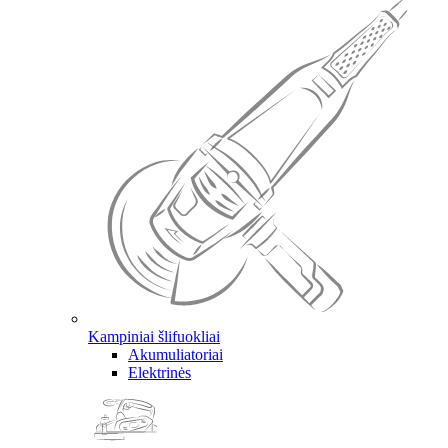
Kampiniai šlifuokliai
Akumuliatoriai
Elektrinės