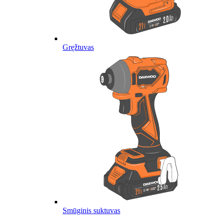
Gręžtuvas
Smūginis suktuvas