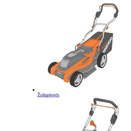
Žoliapjovės