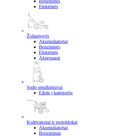
Benzininės
Elektrinės
Žoliapjovės
Akumuliatoriai
Benzininės
Elektrinės
Aksesuarai
Sodo smulkintuvai
Eikite į kategoriją
Kultivatoriai ir motoblokai
Akumuliatoriai
Benzininiai