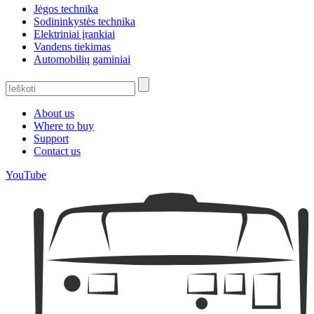
Jėgos technika
Sodininkystės technika
Elektriniai įrankiai
Vandens tiekimas
Automobilių gaminiai
About us
Where to buy
Support
Contact us
YouTube