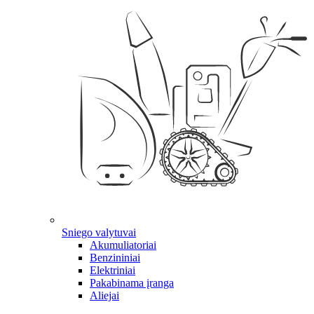
Sniego valytuvai
Akumuliatoriai
Benzininiai
Elektriniai
Pakabinama įranga
Aliejai