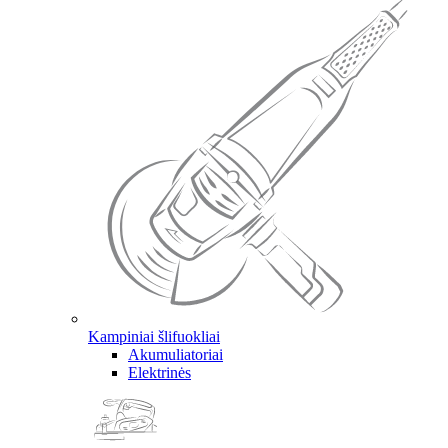
Kampiniai šlifuokliai
Akumuliatoriai
Elektrinės