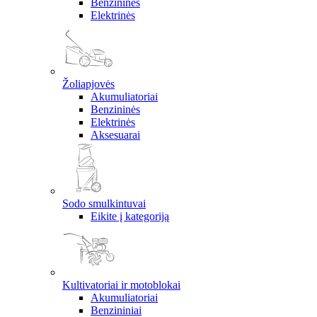
Benzininės
Elektrinės
Žoliapjovės
Akumuliatoriai
Benzininės
Elektrinės
Aksesuarai
Sodo smulkintuvai
Eikite į kategoriją
Kultivatoriai ir motoblokai
Akumuliatoriai
Benzininiai