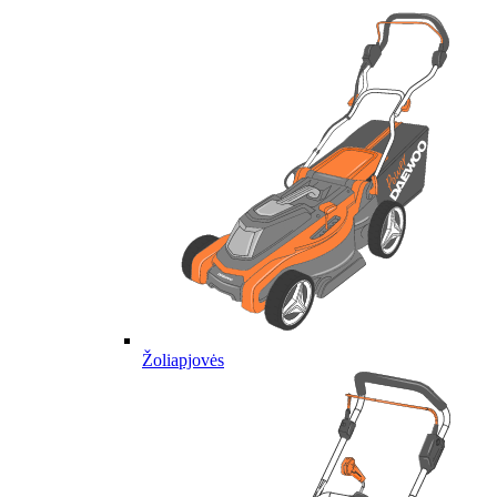
Žoliapjovės