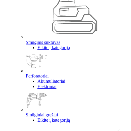
Smūginis suktuvas
Eikite į kategoriją
Perforatoriai
Akumuliatoriai
Elektriniai
Smūginiai grąžtai
Eikite į kategoriją