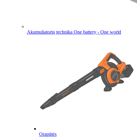
Akumuliatorių technika
One battery - One world
Orapūtės