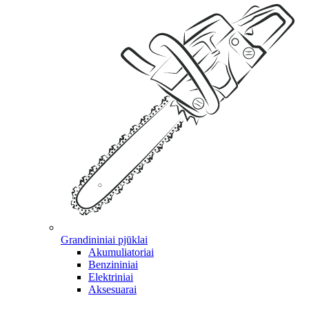
Grandininiai pjūklai
Akumuliatoriai
Benzininiai
Elektriniai
Aksesuarai