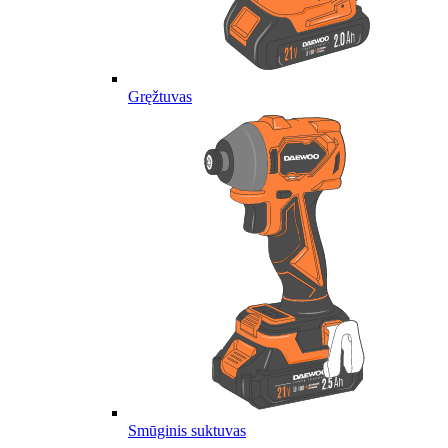
Gręžtuvas
Smūginis suktuvas