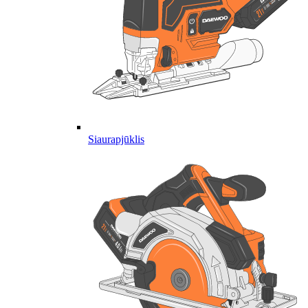
Siaurapjūklis