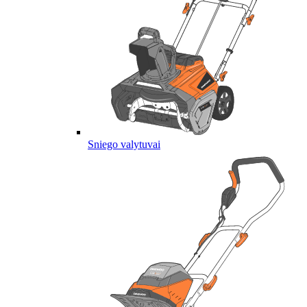
Sniego valytuvai