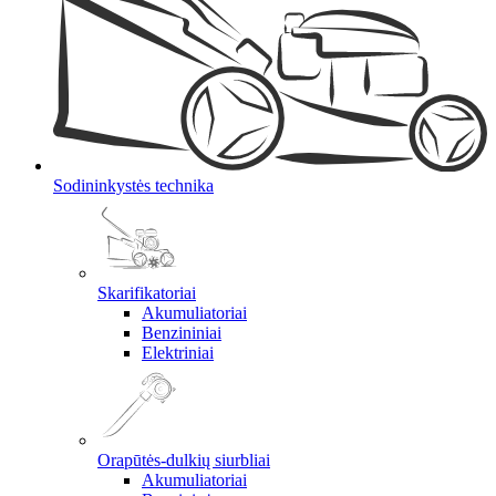
Sodininkystės technika
Skarifikatoriai
Akumuliatoriai
Benzininiai
Elektriniai
Orapūtės-dulkių siurbliai
Akumuliatoriai