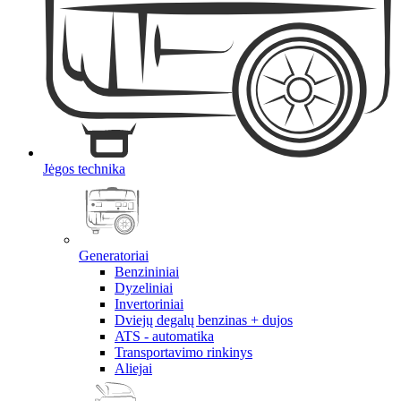
Jėgos technika
Generatoriai
Benzininiai
Dyzeliniai
Invertoriniai
Dviejų degalų benzinas + dujos
ATS - automatika
Transportavimo rinkinys
Aliejai