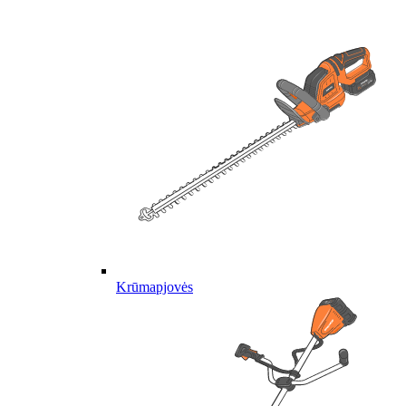
Krūmapjovės