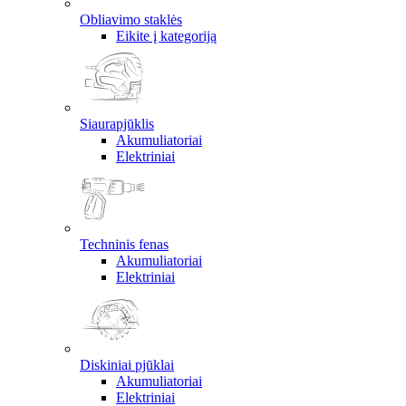
Obliavimo staklės
Eikite į kategoriją
Siaurapjūklis
Akumuliatoriai
Elektriniai
Techninis fenas
Akumuliatoriai
Elektriniai
Diskiniai pjūklai
Akumuliatoriai
Elektriniai