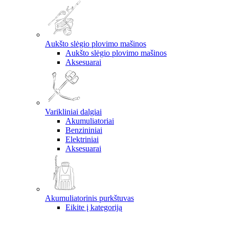
Aukšto slėgio plovimo mašinos
Aukšto slėgio plovimo mašinos
Aksesuarai
Varikliniai dalgiai
Akumuliatoriai
Benzininiai
Elektriniai
Aksesuarai
Akumuliatorinis purkštuvas
Eikite į kategoriją