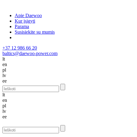
Apie Daewoo
Kur įsigyti
Parama
Susisiekite su mumis
+37 12 986 66 20
baltics@daewoo-power.com
lt
en
pl
lv
ee
lt
en
pl
lv
ee