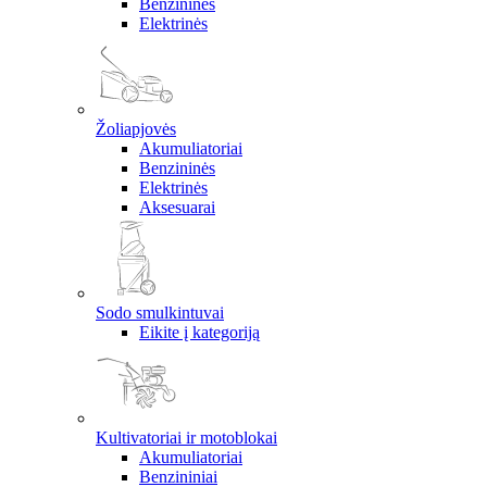
Benzininės
Elektrinės
Žoliapjovės
Akumuliatoriai
Benzininės
Elektrinės
Aksesuarai
Sodo smulkintuvai
Eikite į kategoriją
Kultivatoriai ir motoblokai
Akumuliatoriai
Benzininiai