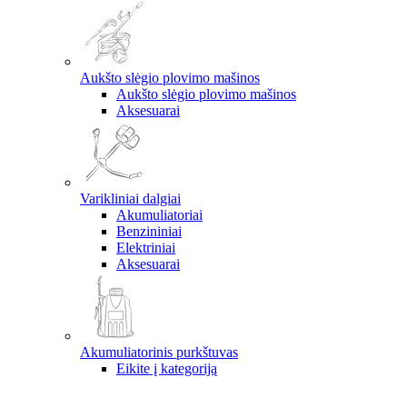
Aukšto slėgio plovimo mašinos
Aukšto slėgio plovimo mašinos
Aksesuarai
Varikliniai dalgiai
Akumuliatoriai
Benzininiai
Elektriniai
Aksesuarai
Akumuliatorinis purkštuvas
Eikite į kategoriją