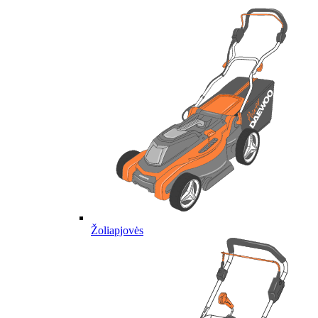
Žoliapjovės