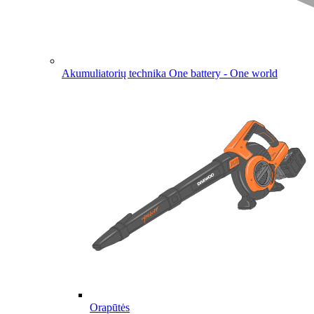
Akumuliatorių technika
One battery - One world
Orapūtės