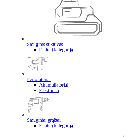
Smūginis suktuvas
Eikite į kategoriją
Perforatoriai
Akumuliatoriai
Elektriniai
Smūginiai grąžtai
Eikite į kategoriją