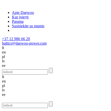
Apie Daewoo
Kur įsigyti
Parama
Susisiekite su mumis
+37 12 986 66 20
baltics@daewoo-power.com
lt
en
pl
lv
ee
lt
en
pl
lv
ee