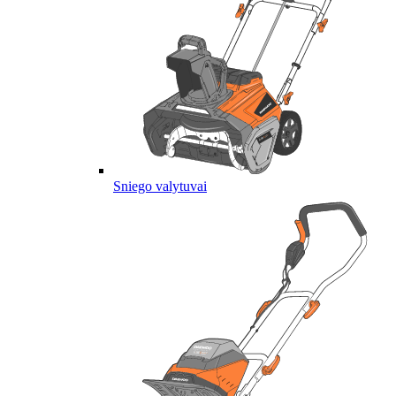
Sniego valytuvai