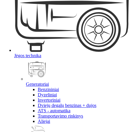
Jėgos technika
Generatoriai
Benzininiai
Dyzeliniai
Invertoriniai
Dviejų degalų benzinas + dujos
ATS - automatika
Transportavimo rinkinys
Aliejai