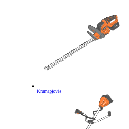
Krūmapjovės