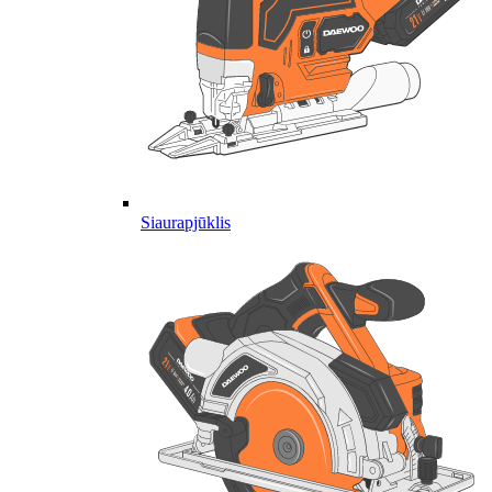
Siaurapjūklis