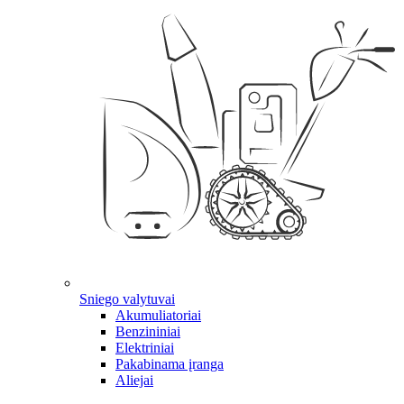
Sniego valytuvai
Akumuliatoriai
Benzininiai
Elektriniai
Pakabinama įranga
Aliejai