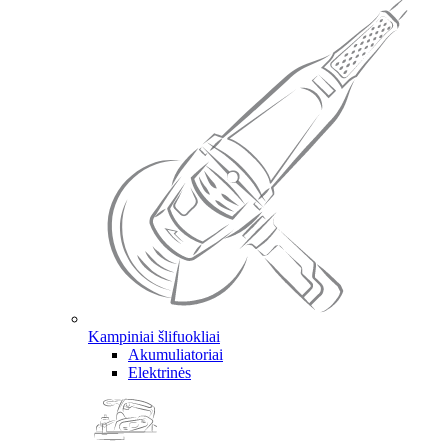
Kampiniai šlifuokliai
Akumuliatoriai
Elektrinės