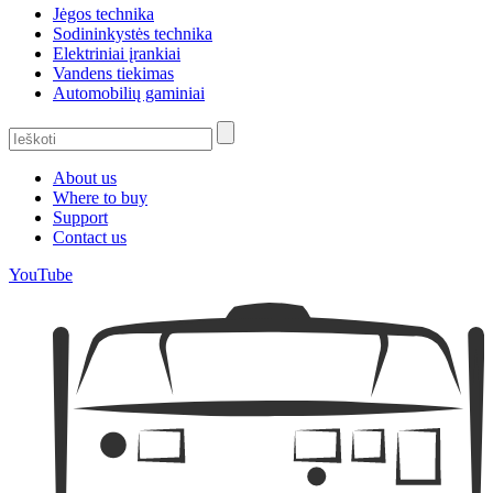
Jėgos technika
Sodininkystės technika
Elektriniai įrankiai
Vandens tiekimas
Automobilių gaminiai
About us
Where to buy
Support
Contact us
YouTube