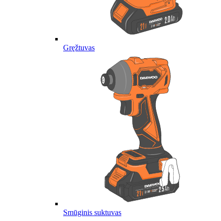
Gręžtuvas
Smūginis suktuvas