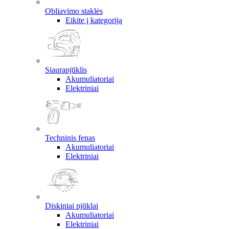
Obliavimo staklės
Eikite į kategoriją
Siaurapjūklis
Akumuliatoriai
Elektriniai
Techninis fenas
Akumuliatoriai
Elektriniai
Diskiniai pjūklai
Akumuliatoriai
Elektriniai