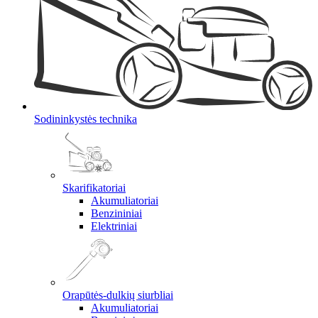
Sodininkystės technika
Skarifikatoriai
Akumuliatoriai
Benzininiai
Elektriniai
Orapūtės-dulkių siurbliai
Akumuliatoriai