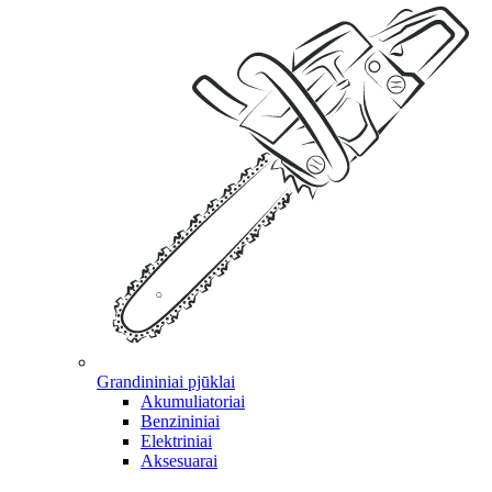
Grandininiai pjūklai
Akumuliatoriai
Benzininiai
Elektriniai
Aksesuarai