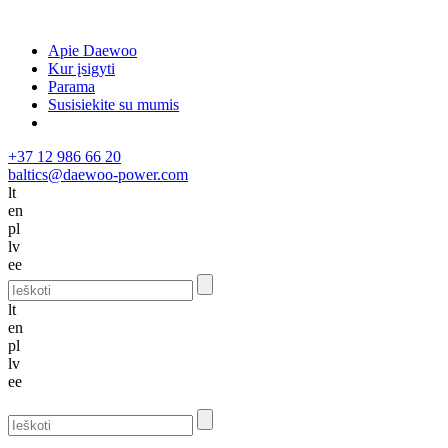
Apie Daewoo
Kur įsigyti
Parama
Susisiekite su mumis
+37 12 986 66 20
baltics@daewoo-power.com
lt
en
pl
lv
ee
lt
en
pl
lv
ee