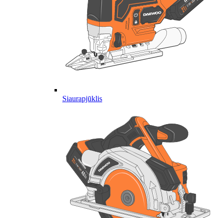
Siaurapjūklis