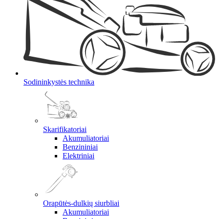
Sodininkystės technika
Skarifikatoriai
Akumuliatoriai
Benzininiai
Elektriniai
Orapūtės-dulkių siurbliai
Akumuliatoriai