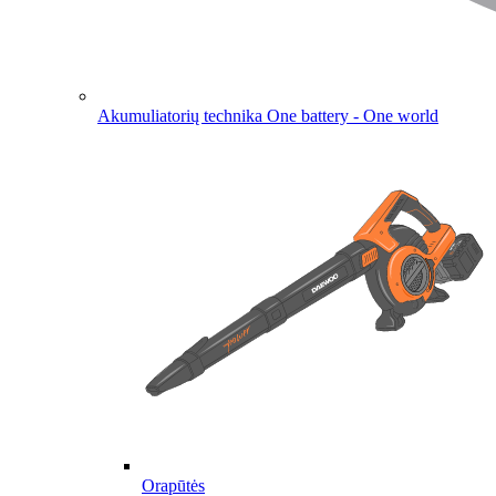
Akumuliatorių technika
One battery - One world
Orapūtės