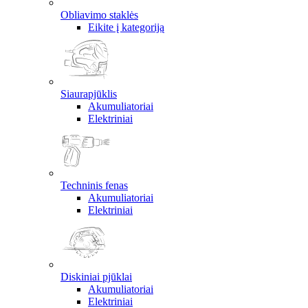
Obliavimo staklės
Eikite į kategoriją
Siaurapjūklis
Akumuliatoriai
Elektriniai
Techninis fenas
Akumuliatoriai
Elektriniai
Diskiniai pjūklai
Akumuliatoriai
Elektriniai