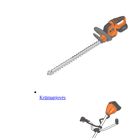
Krūmapjovės