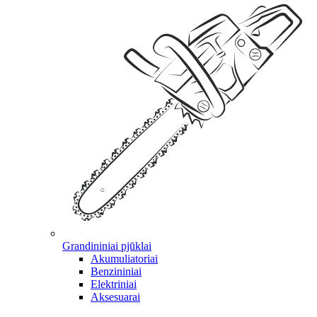
Grandininiai pjūklai
Akumuliatoriai
Benzininiai
Elektriniai
Aksesuarai