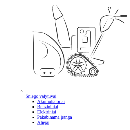
Sniego valytuvai
Akumuliatoriai
Benzininiai
Elektriniai
Pakabinama įranga
Aliejai