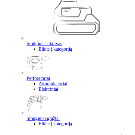
Smūginis suktuvas
Eikite į kategoriją
Perforatoriai
Akumuliatoriai
Elektriniai
Smūginiai grąžtai
Eikite į kategoriją