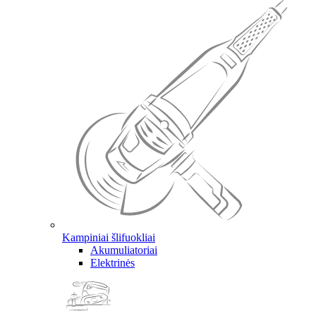
Kampiniai šlifuokliai
Akumuliatoriai
Elektrinės