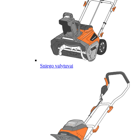
Sniego valytuvai