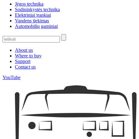
Jėgos technika
Sodininkystės technika
Elektriniai įrankiai
Vandens tiekimas
Automobilių gaminiai
About us
Where to buy
Support
Contact us
YouTube