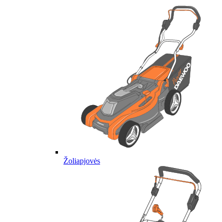
Žoliapjovės