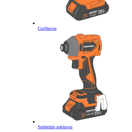
Gręžtuvas
Smūginis suktuvas