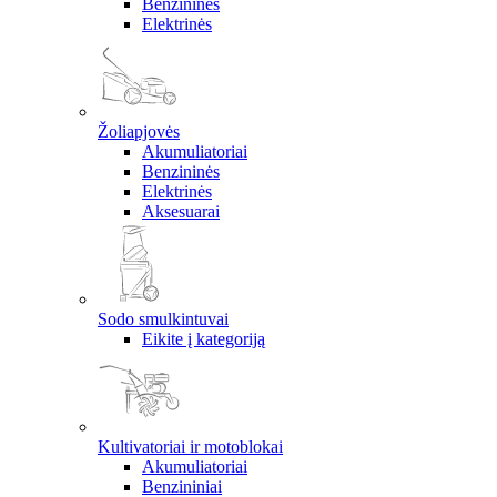
Benzininės
Elektrinės
Žoliapjovės
Akumuliatoriai
Benzininės
Elektrinės
Aksesuarai
Sodo smulkintuvai
Eikite į kategoriją
Kultivatoriai ir motoblokai
Akumuliatoriai
Benzininiai