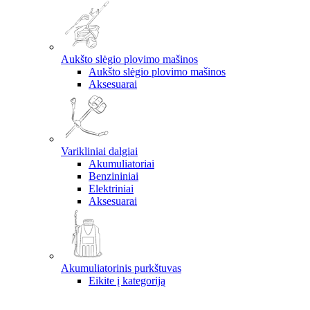
Aukšto slėgio plovimo mašinos
Aukšto slėgio plovimo mašinos
Aksesuarai
Varikliniai dalgiai
Akumuliatoriai
Benzininiai
Elektriniai
Aksesuarai
Akumuliatorinis purkštuvas
Eikite į kategoriją