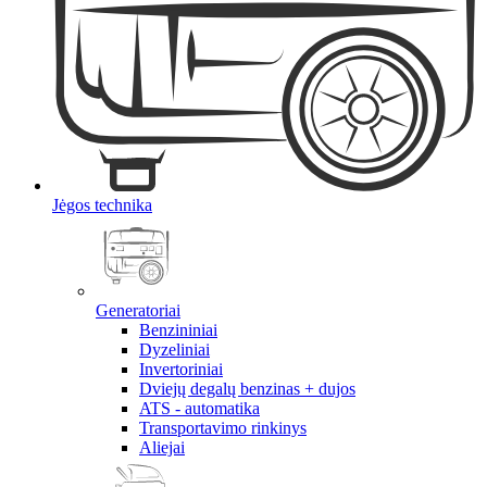
Jėgos technika
Generatoriai
Benzininiai
Dyzeliniai
Invertoriniai
Dviejų degalų benzinas + dujos
ATS - automatika
Transportavimo rinkinys
Aliejai