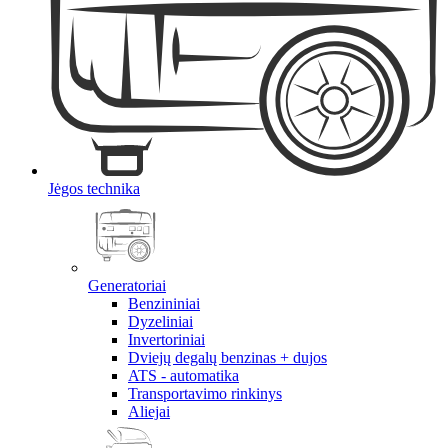
Jėgos technika
Generatoriai
Benzininiai
Dyzeliniai
Invertoriniai
Dviejų degalų benzinas + dujos
ATS - automatika
Transportavimo rinkinys
Aliejai