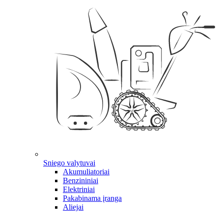
Sniego valytuvai
Akumuliatoriai
Benzininiai
Elektriniai
Pakabinama įranga
Aliejai