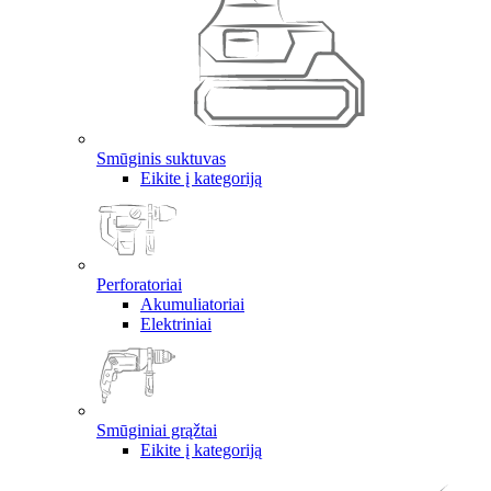
Smūginis suktuvas
Eikite į kategoriją
Perforatoriai
Akumuliatoriai
Elektriniai
Smūginiai grąžtai
Eikite į kategoriją