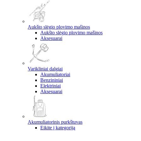
Aukšto slėgio plovimo mašinos
Aukšto slėgio plovimo mašinos
Aksesuarai
Varikliniai dalgiai
Akumuliatoriai
Benzininiai
Elektriniai
Aksesuarai
Akumuliatorinis purkštuvas
Eikite į kategoriją