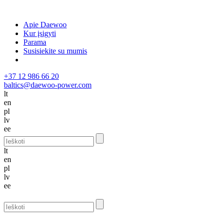
Apie Daewoo
Kur įsigyti
Parama
Susisiekite su mumis
+37 12 986 66 20
baltics@daewoo-power.com
lt
en
pl
lv
ee
lt
en
pl
lv
ee