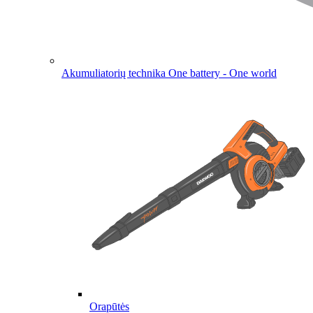
Akumuliatorių technika
One battery - One world
Orapūtės