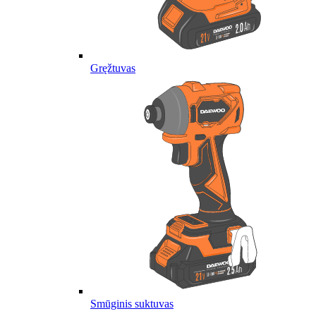
Gręžtuvas
Smūginis suktuvas