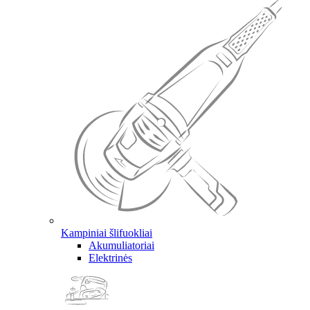
Kampiniai šlifuokliai
Akumuliatoriai
Elektrinės