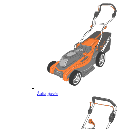
Žoliapjovės