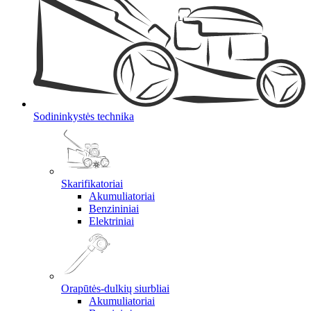
Sodininkystės technika
Skarifikatoriai
Akumuliatoriai
Benzininiai
Elektriniai
Orapūtės-dulkių siurbliai
Akumuliatoriai