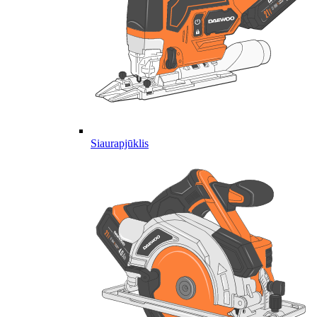
Siaurapjūklis