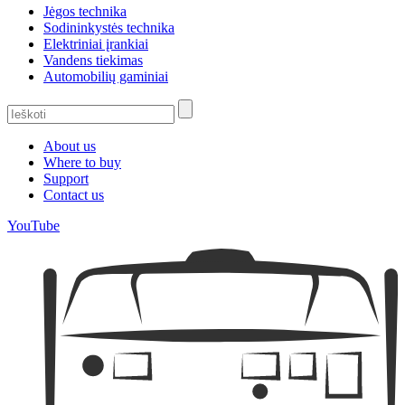
Jėgos technika
Sodininkystės technika
Elektriniai įrankiai
Vandens tiekimas
Automobilių gaminiai
About us
Where to buy
Support
Contact us
YouTube