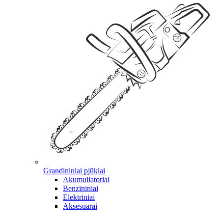
Grandininiai pjūklai
Akumuliatoriai
Benzininiai
Elektriniai
Aksesuarai