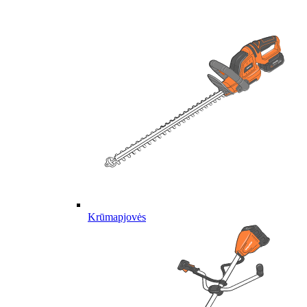
Krūmapjovės