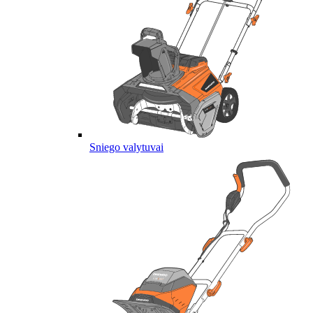
Sniego valytuvai