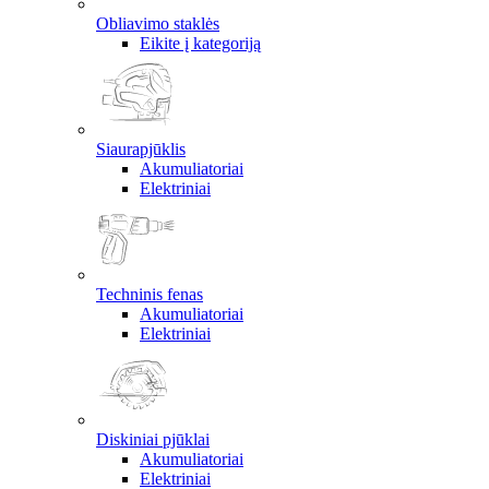
Obliavimo staklės
Eikite į kategoriją
Siaurapjūklis
Akumuliatoriai
Elektriniai
Techninis fenas
Akumuliatoriai
Elektriniai
Diskiniai pjūklai
Akumuliatoriai
Elektriniai