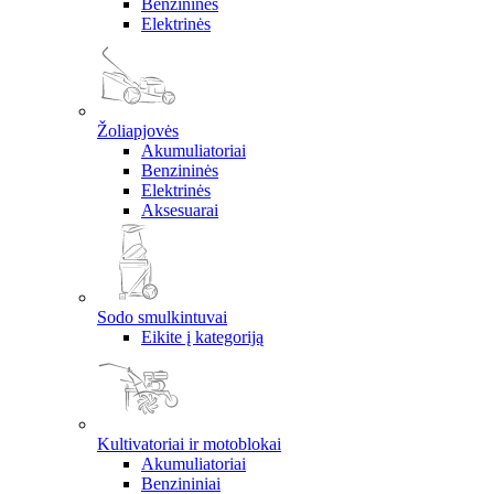
Benzininės
Elektrinės
Žoliapjovės
Akumuliatoriai
Benzininės
Elektrinės
Aksesuarai
Sodo smulkintuvai
Eikite į kategoriją
Kultivatoriai ir motoblokai
Akumuliatoriai
Benzininiai