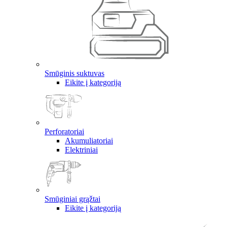
Smūginis suktuvas
Eikite į kategoriją
Perforatoriai
Akumuliatoriai
Elektriniai
Smūginiai grąžtai
Eikite į kategoriją