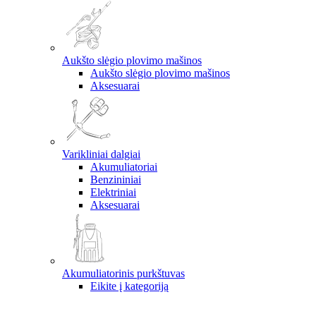
Aukšto slėgio plovimo mašinos
Aukšto slėgio plovimo mašinos
Aksesuarai
Varikliniai dalgiai
Akumuliatoriai
Benzininiai
Elektriniai
Aksesuarai
Akumuliatorinis purkštuvas
Eikite į kategoriją