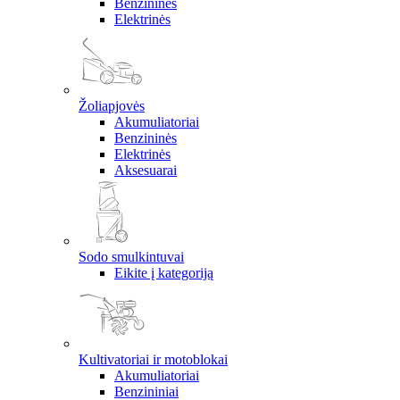
Benzininės
Elektrinės
Žoliapjovės
Akumuliatoriai
Benzininės
Elektrinės
Aksesuarai
Sodo smulkintuvai
Eikite į kategoriją
Kultivatoriai ir motoblokai
Akumuliatoriai
Benzininiai