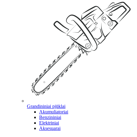
Grandininiai pjūklai
Akumuliatoriai
Benzininiai
Elektriniai
Aksesuarai