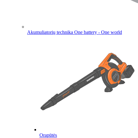
Akumuliatorių technika
One battery - One world
Orapūtės