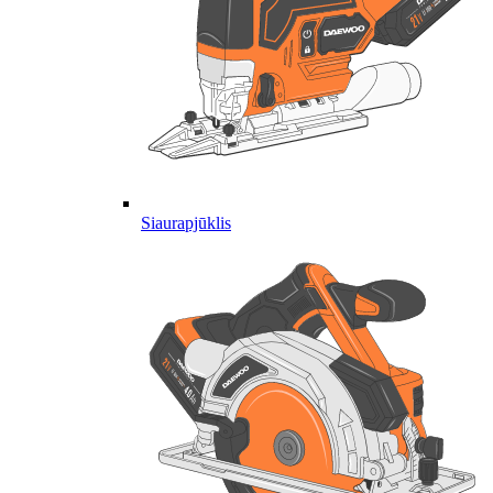
Siaurapjūklis