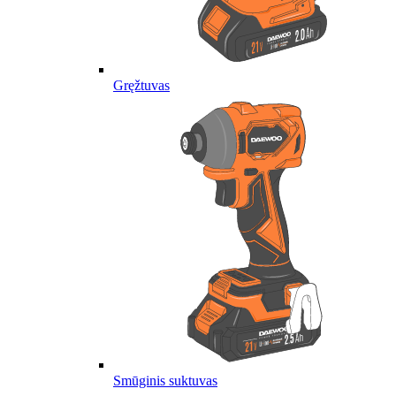
Gręžtuvas
Smūginis suktuvas