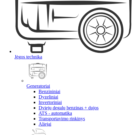
Jėgos technika
Generatoriai
Benzininiai
Dyzeliniai
Invertoriniai
Dviejų degalų benzinas + dujos
ATS - automatika
Transportavimo rinkinys
Aliejai