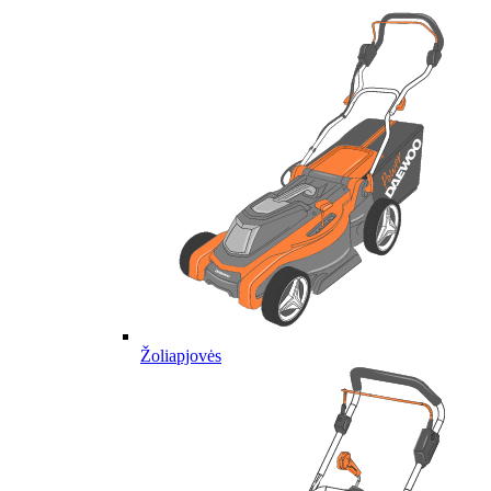
Žoliapjovės