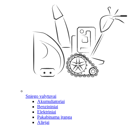
Sniego valytuvai
Akumuliatoriai
Benzininiai
Elektriniai
Pakabinama įranga
Aliejai