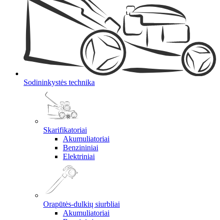
Sodininkystės technika
Skarifikatoriai
Akumuliatoriai
Benzininiai
Elektriniai
Orapūtės-dulkių siurbliai
Akumuliatoriai