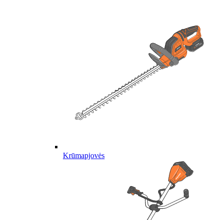
Krūmapjovės