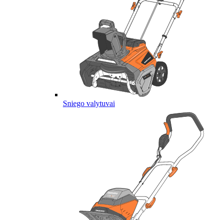
Sniego valytuvai