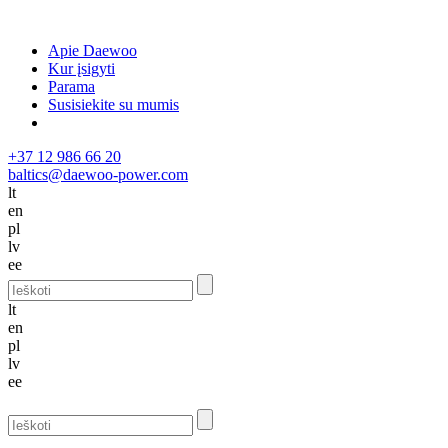
Apie Daewoo
Kur įsigyti
Parama
Susisiekite su mumis
+37 12 986 66 20
baltics@daewoo-power.com
lt
en
pl
lv
ee
lt
en
pl
lv
ee