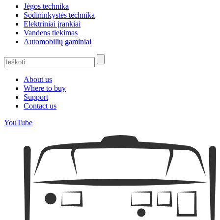
Jėgos technika
Sodininkystės technika
Elektriniai įrankiai
Vandens tiekimas
Automobilių gaminiai
About us
Where to buy
Support
Contact us
YouTube