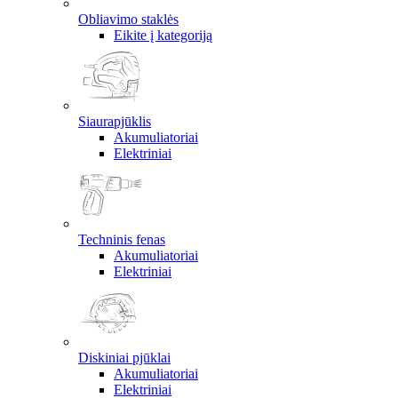
Obliavimo staklės
Eikite į kategoriją
Siaurapjūklis
Akumuliatoriai
Elektriniai
Techninis fenas
Akumuliatoriai
Elektriniai
Diskiniai pjūklai
Akumuliatoriai
Elektriniai