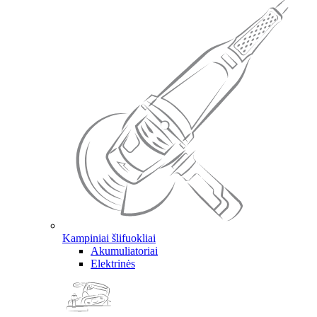
Kampiniai šlifuokliai
Akumuliatoriai
Elektrinės