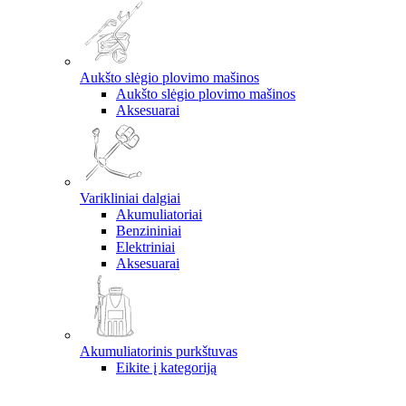
Aukšto slėgio plovimo mašinos
Aukšto slėgio plovimo mašinos
Aksesuarai
Varikliniai dalgiai
Akumuliatoriai
Benzininiai
Elektriniai
Aksesuarai
Akumuliatorinis purkštuvas
Eikite į kategoriją