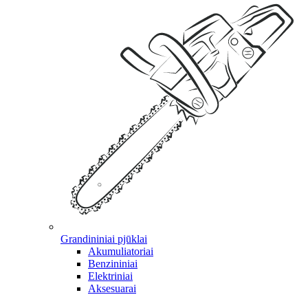
Grandininiai pjūklai
Akumuliatoriai
Benzininiai
Elektriniai
Aksesuarai