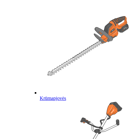
Krūmapjovės