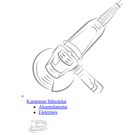
Kampiniai šlifuokliai
Akumuliatoriai
Elektrinės