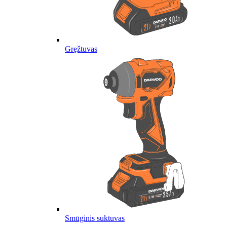
Gręžtuvas
Smūginis suktuvas