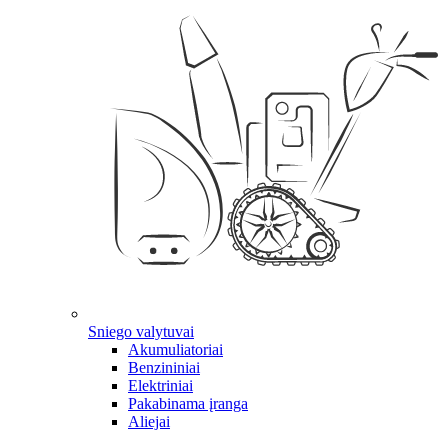
Sniego valytuvai
Akumuliatoriai
Benzininiai
Elektriniai
Pakabinama įranga
Aliejai