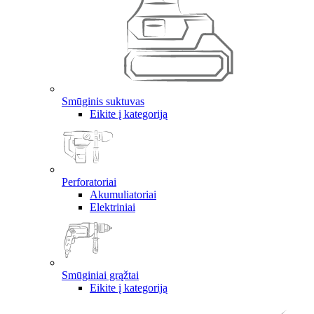
Smūginis suktuvas
Eikite į kategoriją
Perforatoriai
Akumuliatoriai
Elektriniai
Smūginiai grąžtai
Eikite į kategoriją