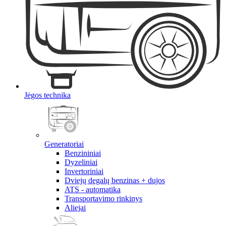
Jėgos technika
Generatoriai
Benzininiai
Dyzeliniai
Invertoriniai
Dviejų degalų benzinas + dujos
ATS - automatika
Transportavimo rinkinys
Aliejai