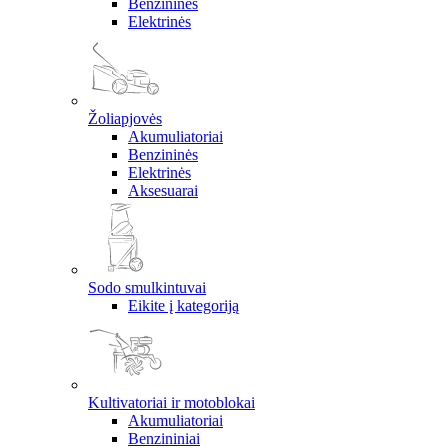
Benzininės
Elektrinės
Žoliapjovės
Akumuliatoriai
Benzininės
Elektrinės
Aksesuarai
Sodo smulkintuvai
Eikite į kategoriją
Kultivatoriai ir motoblokai
Akumuliatoriai
Benzininiai