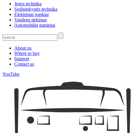
Jėgos technika
Sodininkystės technika
Elektriniai įrankiai
Vandens tiekimas
Automobilių gaminiai
About us
Where to buy
Support
Contact us
YouTube