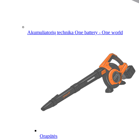
Akumuliatorių technika
One battery - One world
Orapūtės