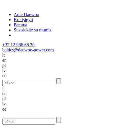
Apie Daewoo
Kur įsigyti
Parama
Susisiekite su mumis
+37 12 986 66 20
baltics@daewoo-power.com
lt
en
pl
lv
ee
lt
en
pl
lv
ee