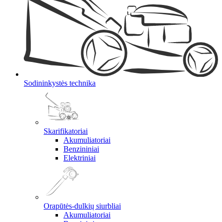
Sodininkystės technika
Skarifikatoriai
Akumuliatoriai
Benzininiai
Elektriniai
Orapūtės-dulkių siurbliai
Akumuliatoriai