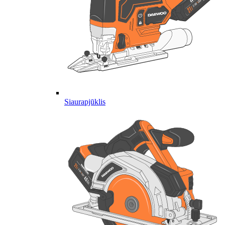
Siaurapjūklis