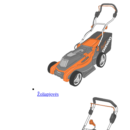
Žoliapjovės