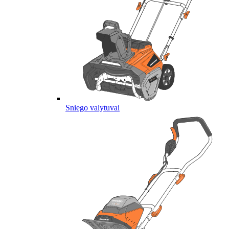
Sniego valytuvai