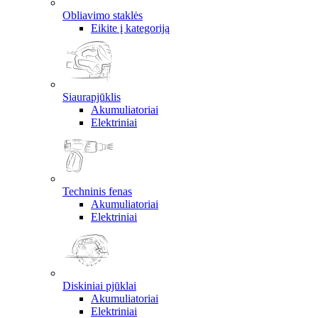
Obliavimo staklės
Eikite į kategoriją
Siaurapjūklis
Akumuliatoriai
Elektriniai
Techninis fenas
Akumuliatoriai
Elektriniai
Diskiniai pjūklai
Akumuliatoriai
Elektriniai