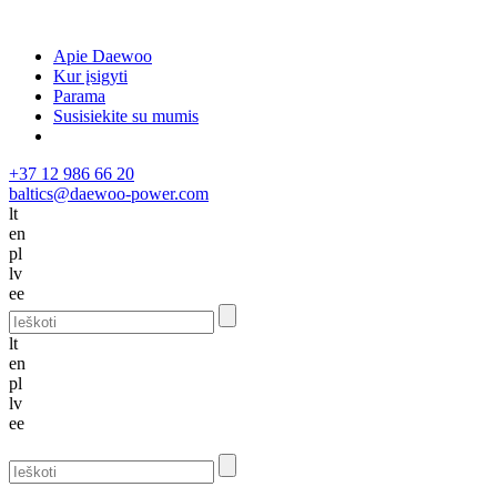
Apie Daewoo
Kur įsigyti
Parama
Susisiekite su mumis
+37 12 986 66 20
baltics@daewoo-power.com
lt
en
pl
lv
ee
lt
en
pl
lv
ee