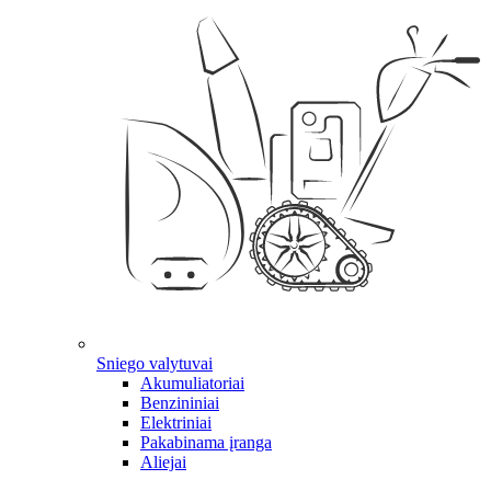
Sniego valytuvai
Akumuliatoriai
Benzininiai
Elektriniai
Pakabinama įranga
Aliejai