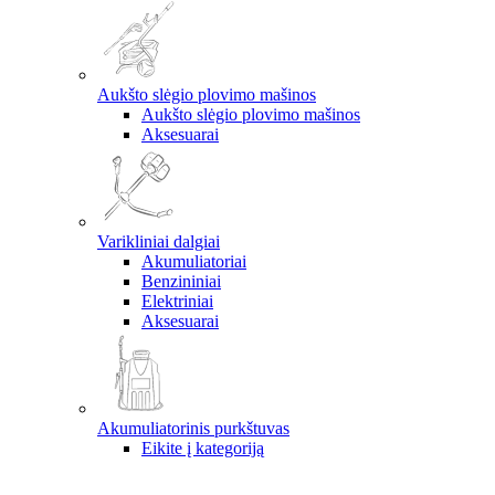
Aukšto slėgio plovimo mašinos
Aukšto slėgio plovimo mašinos
Aksesuarai
Varikliniai dalgiai
Akumuliatoriai
Benzininiai
Elektriniai
Aksesuarai
Akumuliatorinis purkštuvas
Eikite į kategoriją