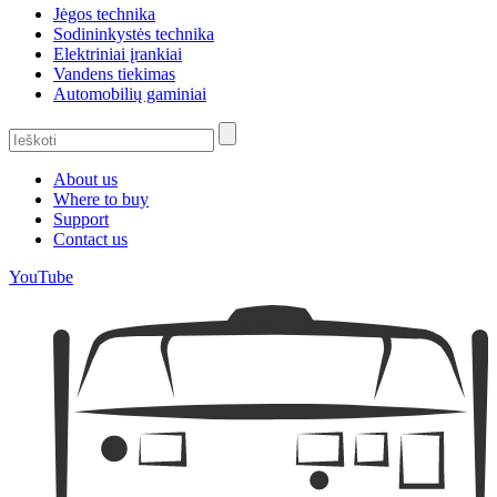
Jėgos technika
Sodininkystės technika
Elektriniai įrankiai
Vandens tiekimas
Automobilių gaminiai
About us
Where to buy
Support
Contact us
YouTube