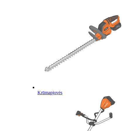
Krūmapjovės