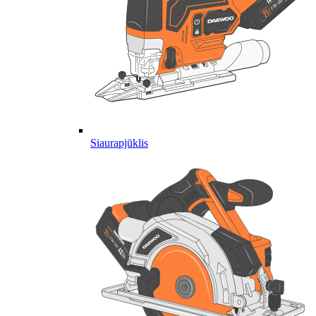
Siaurapjūklis