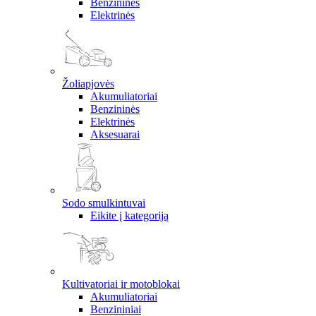
Benzininės
Elektrinės
Žoliapjovės
Akumuliatoriai
Benzininės
Elektrinės
Aksesuarai
Sodo smulkintuvai
Eikite į kategoriją
Kultivatoriai ir motoblokai
Akumuliatoriai
Benzininiai