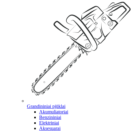
Grandininiai pjūklai
Akumuliatoriai
Benzininiai
Elektriniai
Aksesuarai