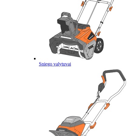
Sniego valytuvai