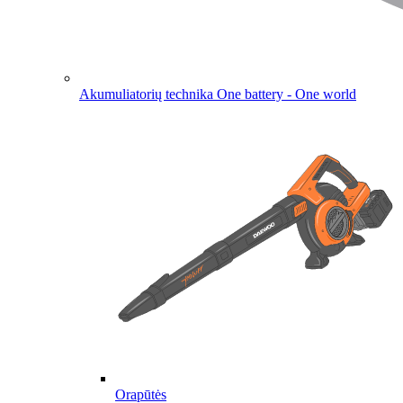
Akumuliatorių technika
One battery - One world
Orapūtės