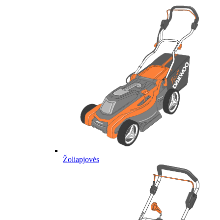
Žoliapjovės