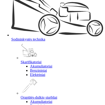
Sodininkystės technika
Skarifikatoriai
Akumuliatoriai
Benzininiai
Elektriniai
Orapūtės-dulkių siurbliai
Akumuliatoriai