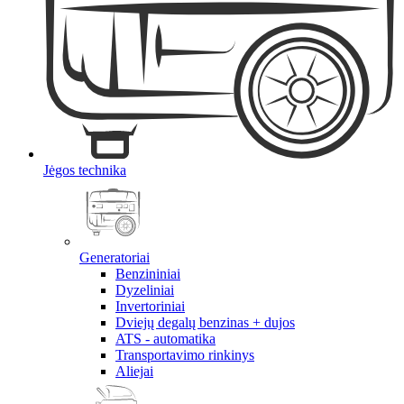
Jėgos technika
Generatoriai
Benzininiai
Dyzeliniai
Invertoriniai
Dviejų degalų benzinas + dujos
ATS - automatika
Transportavimo rinkinys
Aliejai