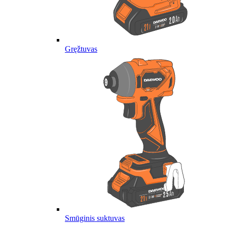
Gręžtuvas
Smūginis suktuvas