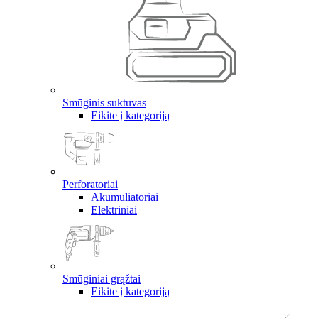
Smūginis suktuvas
Eikite į kategoriją
Perforatoriai
Akumuliatoriai
Elektriniai
Smūginiai grąžtai
Eikite į kategoriją