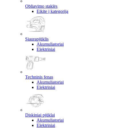
Obliavimo staklės
Eikite į kategoriją
Siaurapjūklis
Akumuliatoriai
Elektriniai
Techninis fenas
Akumuliatoriai
Elektriniai
Diskiniai pjūklai
Akumuliatoriai
Elektriniai