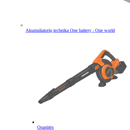
Akumuliatorių technika
One battery - One world
Orapūtės