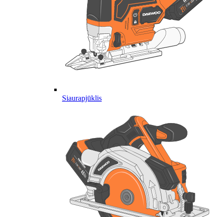
Siaurapjūklis