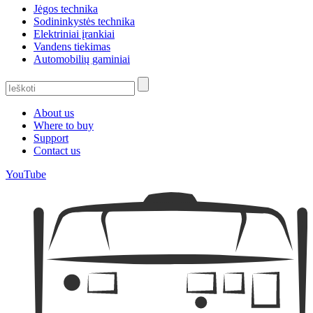
Jėgos technika
Sodininkystės technika
Elektriniai įrankiai
Vandens tiekimas
Automobilių gaminiai
About us
Where to buy
Support
Contact us
YouTube