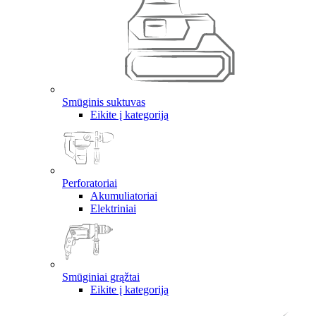
Smūginis suktuvas
Eikite į kategoriją
Perforatoriai
Akumuliatoriai
Elektriniai
Smūginiai grąžtai
Eikite į kategoriją