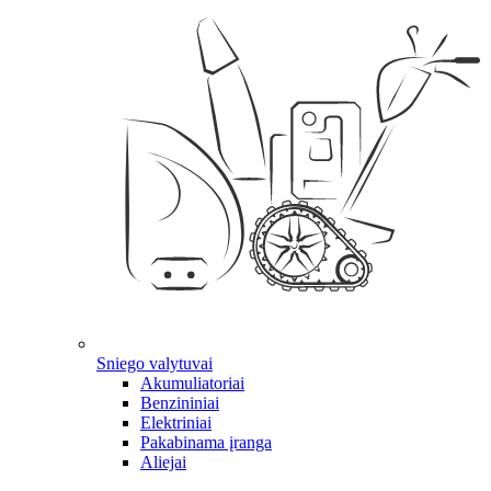
Sniego valytuvai
Akumuliatoriai
Benzininiai
Elektriniai
Pakabinama įranga
Aliejai