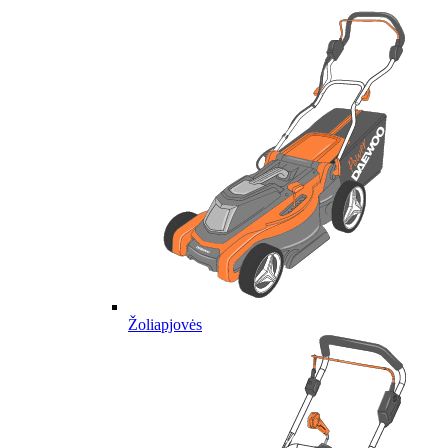
Žoliapjovės