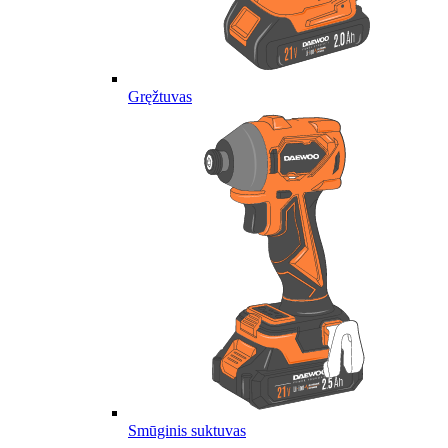
Gręžtuvas
Smūginis suktuvas