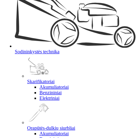
Sodininkystės technika
Skarifikatoriai
Akumuliatoriai
Benzininiai
Elektriniai
Orapūtės-dulkių siurbliai
Akumuliatoriai