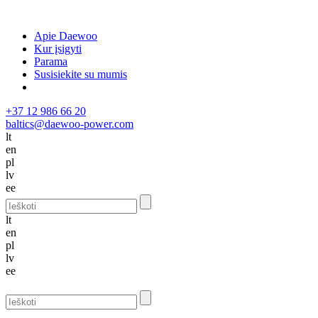
Apie Daewoo
Kur įsigyti
Parama
Susisiekite su mumis
+37 12 986 66 20
baltics@daewoo-power.com
lt
en
pl
lv
ee
lt
en
pl
lv
ee