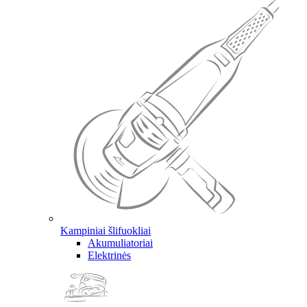
Kampiniai šlifuokliai
Akumuliatoriai
Elektrinės