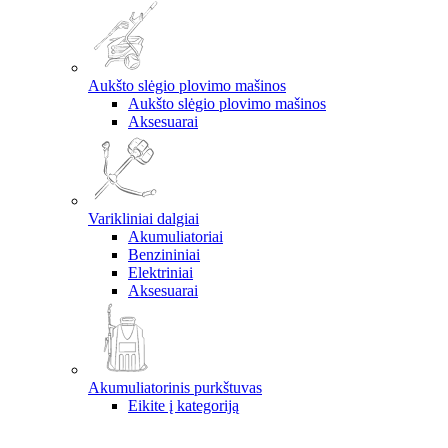
Aukšto slėgio plovimo mašinos
Aukšto slėgio plovimo mašinos
Aksesuarai
Varikliniai dalgiai
Akumuliatoriai
Benzininiai
Elektriniai
Aksesuarai
Akumuliatorinis purkštuvas
Eikite į kategoriją