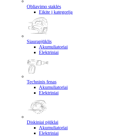
Obliavimo staklės
Eikite į kategoriją
Siaurapjūklis
Akumuliatoriai
Elektriniai
Techninis fenas
Akumuliatoriai
Elektriniai
Diskiniai pjūklai
Akumuliatoriai
Elektriniai