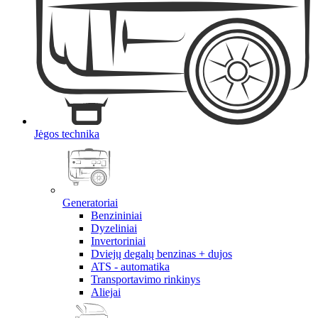
Jėgos technika
Generatoriai
Benzininiai
Dyzeliniai
Invertoriniai
Dviejų degalų benzinas + dujos
ATS - automatika
Transportavimo rinkinys
Aliejai