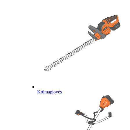
Krūmapjovės