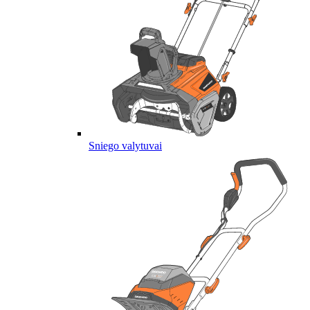
Sniego valytuvai