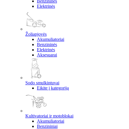
Benzininės
Elektrinės
Žoliapjovės
Akumuliatoriai
Benzininės
Elektrinės
Aksesuarai
Sodo smulkintuvai
Eikite į kategoriją
Kultivatoriai ir motoblokai
Akumuliatoriai
Benzininiai