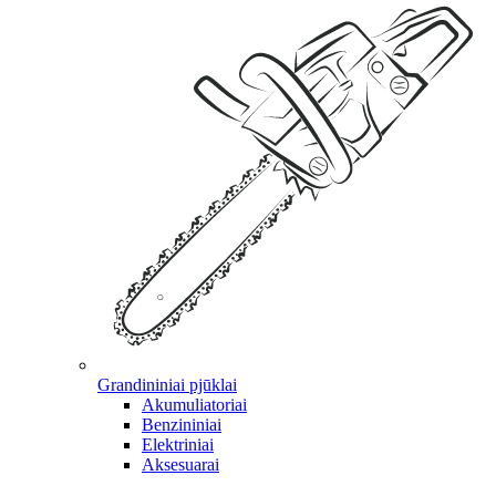
Grandininiai pjūklai
Akumuliatoriai
Benzininiai
Elektriniai
Aksesuarai