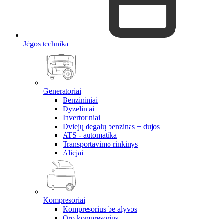
Jėgos technika
Generatoriai
Benzininiai
Dyzeliniai
Invertoriniai
Dviejų degalų benzinas + dujos
ATS - automatika
Transportavimo rinkinys
Aliejai
Kompresoriai
Kompresorius be alyvos
Oro kompresorius