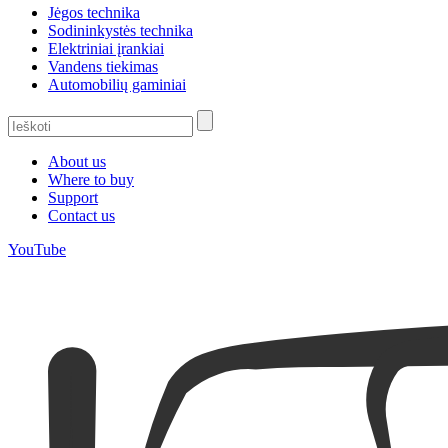
Jėgos technika
Sodininkystės technika
Elektriniai įrankiai
Vandens tiekimas
Automobilių gaminiai
About us
Where to buy
Support
Contact us
YouTube