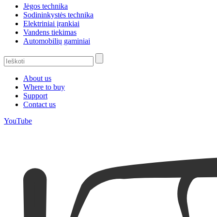
Jėgos technika
Sodininkystės technika
Elektriniai įrankiai
Vandens tiekimas
Automobilių gaminiai
About us
Where to buy
Support
Contact us
YouTube