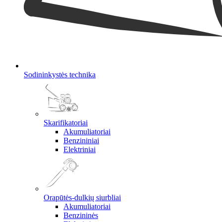
Sodininkystės technika
Skarifikatoriai
Akumuliatoriai
Benzininiai
Elektriniai
Orapūtės-dulkių siurbliai
Akumuliatoriai
Benzininės