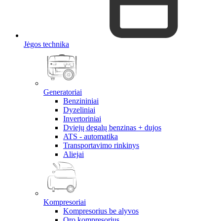
Jėgos technika
Generatoriai
Benzininiai
Dyzeliniai
Invertoriniai
Dviejų degalų benzinas + dujos
ATS - automatika
Transportavimo rinkinys
Aliejai
Kompresoriai
Kompresorius be alyvos
Oro kompresorius