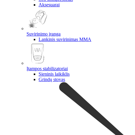
Aksesuarai
Suvirinimo įranga
Lankinis suvirinimas MMA
Įtampos stabilizatoriai
Sieninis laikiklis
Grindų stovas