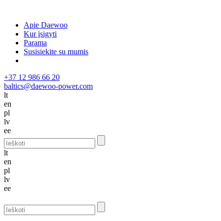
Apie Daewoo
Kur įsigyti
Parama
Susisiekite su mumis
+37 12 986 66 20
baltics@daewoo-power.com
lt
en
pl
lv
ee
lt
en
pl
lv
ee