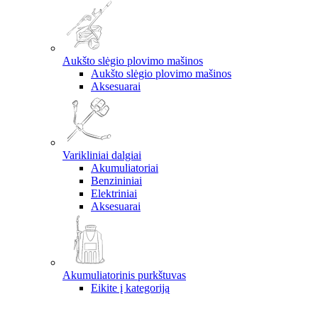
Aukšto slėgio plovimo mašinos
Aukšto slėgio plovimo mašinos
Aksesuarai
Varikliniai dalgiai
Akumuliatoriai
Benzininiai
Elektriniai
Aksesuarai
Akumuliatorinis purkštuvas
Eikite į kategoriją