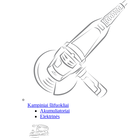
Kampiniai šlifuokliai
Akumuliatoriai
Elektrinės