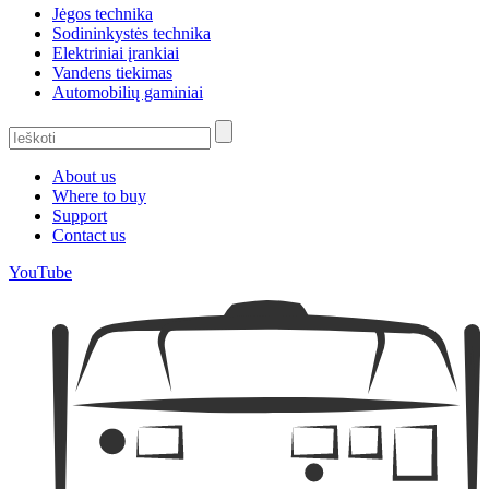
Jėgos technika
Sodininkystės technika
Elektriniai įrankiai
Vandens tiekimas
Automobilių gaminiai
About us
Where to buy
Support
Contact us
YouTube