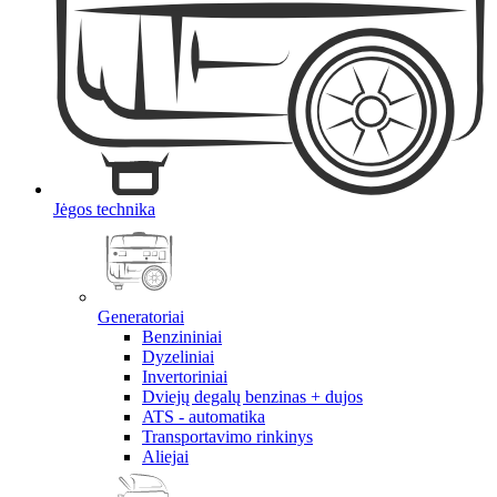
Jėgos technika
Generatoriai
Benzininiai
Dyzeliniai
Invertoriniai
Dviejų degalų benzinas + dujos
ATS - automatika
Transportavimo rinkinys
Aliejai