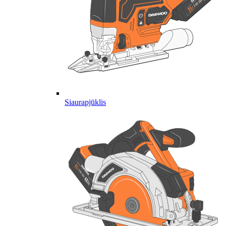
Siaurapjūklis