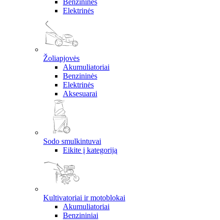
Benzininės
Elektrinės
Žoliapjovės
Akumuliatoriai
Benzininės
Elektrinės
Aksesuarai
Sodo smulkintuvai
Eikite į kategoriją
Kultivatoriai ir motoblokai
Akumuliatoriai
Benzininiai