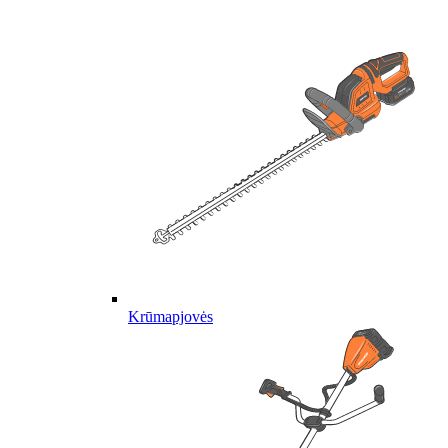
Krūmapjovės