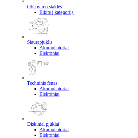
Obliavimo staklės
Eikite į kategoriją
Siaurapjūklis
Akumuliatoriai
Elektriniai
Techninis fenas
Akumuliatoriai
Elektriniai
Diskiniai pjūklai
Akumuliatoriai
Elektriniai