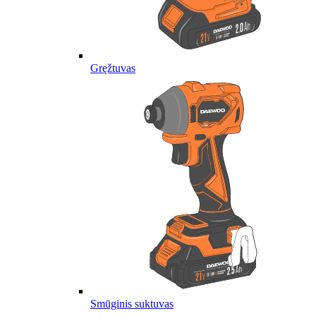
Gręžtuvas
Smūginis suktuvas