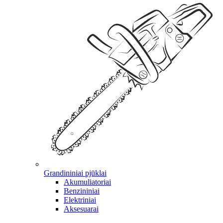
Grandininiai pjūklai
Akumuliatoriai
Benzininiai
Elektriniai
Aksesuarai