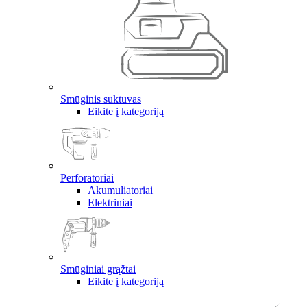
Smūginis suktuvas
Eikite į kategoriją
Perforatoriai
Akumuliatoriai
Elektriniai
Smūginiai grąžtai
Eikite į kategoriją