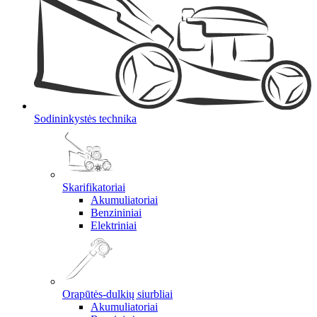
Sodininkystės technika
Skarifikatoriai
Akumuliatoriai
Benzininiai
Elektriniai
Orapūtės-dulkių siurbliai
Akumuliatoriai