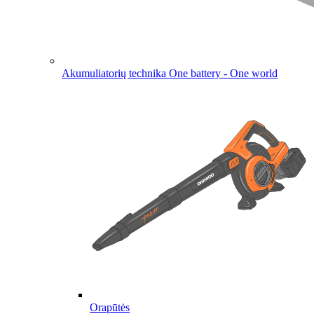
Akumuliatorių technika
One battery - One world
Orapūtės