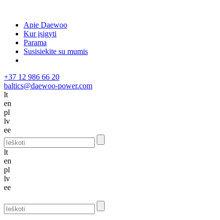
Apie Daewoo
Kur įsigyti
Parama
Susisiekite su mumis
+37 12 986 66 20
baltics@daewoo-power.com
lt
en
pl
lv
ee
lt
en
pl
lv
ee