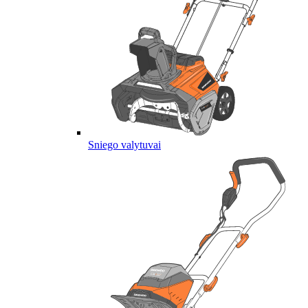
Sniego valytuvai