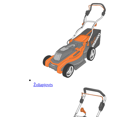
Žoliapjovės