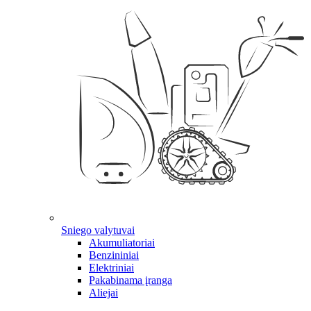
Sniego valytuvai
Akumuliatoriai
Benzininiai
Elektriniai
Pakabinama įranga
Aliejai